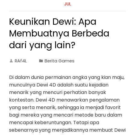
JUL
Keunikan Dewi: Apa
Membuatnya Berbeda
dari yang lain?
RAf4L
Berita Games
Di dalam dunia permainan angka yang kian maju,
munculnya Dewi 4D adalah suatu kejadian
menarik yang mencuri perhatian banyak
kontestan. Dewi 4D menawarkan pengalaman
yang serta menarik, sehingga ia menjadi favorit
bagi mereka yang mencari metode baru dalam
mencapai keberuntungan. Tetapi apa
sebenarnya yang menjadikannya membuat Dewi