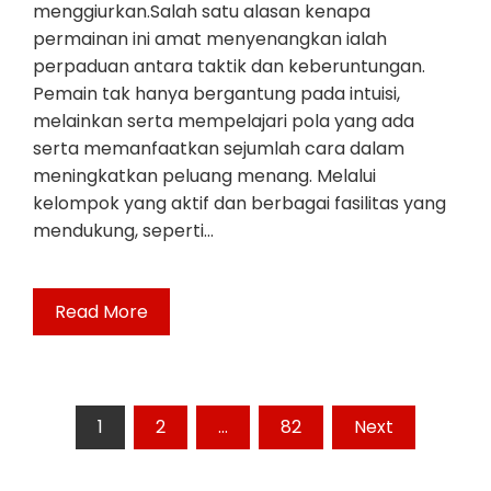
menggiurkan.Salah satu alasan kenapa
permainan ini amat menyenangkan ialah
perpaduan antara taktik dan keberuntungan.
Pemain tak hanya bergantung pada intuisi,
melainkan serta mempelajari pola yang ada
serta memanfaatkan sejumlah cara dalam
meningkatkan peluang menang. Melalui
kelompok yang aktif dan berbagai fasilitas yang
mendukung, seperti…
Read More
Posts
1
2
…
82
Next
pagination