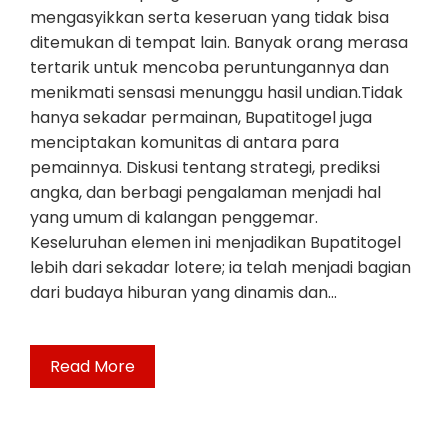
mengasyikkan serta keseruan yang tidak bisa
ditemukan di tempat lain. Banyak orang merasa
tertarik untuk mencoba peruntungannya dan
menikmati sensasi menunggu hasil undian.Tidak
hanya sekadar permainan, Bupatitogel juga
menciptakan komunitas di antara para
pemainnya. Diskusi tentang strategi, prediksi
angka, dan berbagi pengalaman menjadi hal
yang umum di kalangan penggemar.
Keseluruhan elemen ini menjadikan Bupatitogel
lebih dari sekadar lotere; ia telah menjadi bagian
dari budaya hiburan yang dinamis dan…
Read More