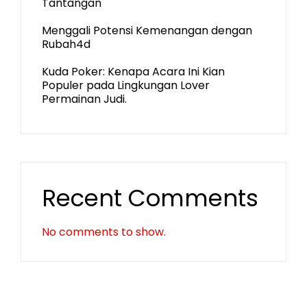
Tantangan
Menggali Potensi Kemenangan dengan
Rubah4d
Kuda Poker: Kenapa Acara Ini Kian
Populer pada Lingkungan Lover
Permainan Judi.
Recent Comments
No comments to show.