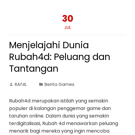
30
JUL
Menjelajahi Dunia
Rubah4d: Peluang dan
Tantangan
RAf4L
Berita Games
Rubah4d merupakan istilah yang semakin
populer di kalangan penggemar game dan
taruhan online. Dalam dunia yang semakin
terdigitalisasi, Rubah 4d menawarkan peluang
menarik bagi mereka yang ingin mencoba