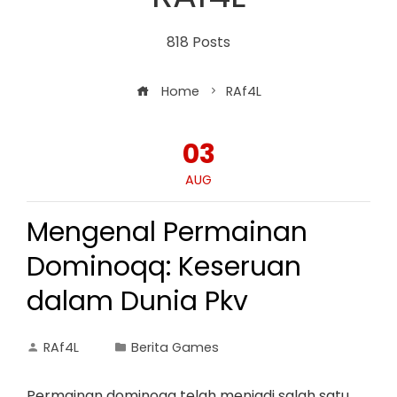
818 Posts
Home
RAf4L
03
AUG
Mengenal Permainan
Dominoqq: Keseruan
dalam Dunia Pkv
RAf4L
Berita Games
Permainan dominoqq telah menjadi salah satu