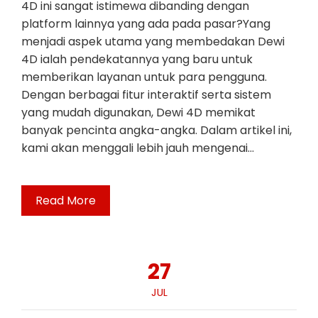
4D ini sangat istimewa dibanding dengan
platform lainnya yang ada pada pasar?Yang
menjadi aspek utama yang membedakan Dewi
4D ialah pendekatannya yang baru untuk
memberikan layanan untuk para pengguna.
Dengan berbagai fitur interaktif serta sistem
yang mudah digunakan, Dewi 4D memikat
banyak pencinta angka-angka. Dalam artikel ini,
kami akan menggali lebih jauh mengenai…
Read More
27
JUL