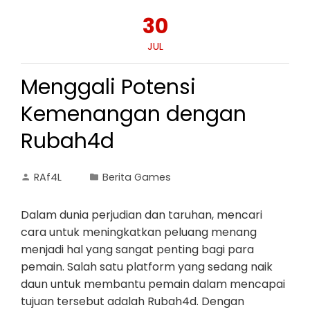
30
JUL
Menggali Potensi
Kemenangan dengan
Rubah4d
RAf4L
Berita Games
Dalam dunia perjudian dan taruhan, mencari
cara untuk meningkatkan peluang menang
menjadi hal yang sangat penting bagi para
pemain. Salah satu platform yang sedang naik
daun untuk membantu pemain dalam mencapai
tujuan tersebut adalah Rubah4d. Dengan