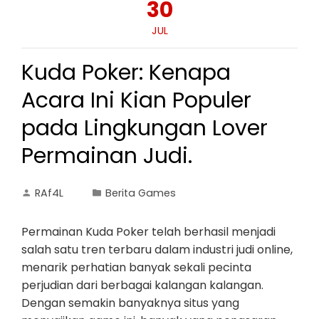
30
JUL
Kuda Poker: Kenapa
Acara Ini Kian Populer
pada Lingkungan Lover
Permainan Judi.
RAf4L
Berita Games
Permainan Kuda Poker telah berhasil menjadi
salah satu tren terbaru dalam industri judi online,
menarik perhatian banyak sekali pecinta
perjudian dari berbagai kalangan kalangan.
Dengan semakin banyaknya situs yang