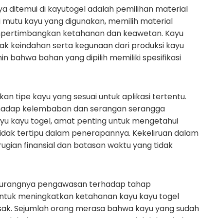
ya ditemui di kayutogel adalah pemilihan material
 mutu kayu yang digunakan, memilih material
pertimbangkan ketahanan dan keawetan. Kayu
k keindahan serta kegunaan dari produksi kayu
min bahwa bahan yang dipilih memiliki spesifikasi
kan tipe kayu yang sesuai untuk aplikasi tertentu.
erhadap kelembaban dan serangan serangga
ayu kayu togel, amat penting untuk mengetahui
 tidak tertipu dalam penerapannya. Kekeliruan dalam
ugian finansial dan batasan waktu yang tidak
h kurangnya pengawasan terhadap tahap
untuk meningkatkan ketahanan kayu kayu togel
sak. Sejumlah orang merasa bahwa kayu yang sudah