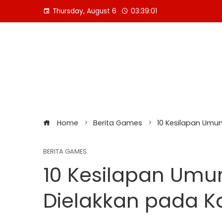
Skip
Thursday, August 6
03:39:01
to
content
Home
Berita Games
10 Kesilapan Umu
BERITA GAMES
10 Kesilapan Um
Dielakkan pada K