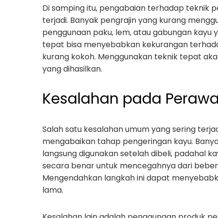
Di samping itu, pengabaian terhadap teknik
terjadi. Banyak pengrajin yang kurang men
penggunaan paku, lem, atau gabungan kayu 
tepat bisa menyebabkan kekurangan terhadap
kurang kokoh. Menggunakan teknik tepat aka
yang dihasilkan.
Kesalahan pada Perawa
Salah satu kesalahan umum yang sering terja
mengabaikan tahap pengeringan kayu. Bany
langsung digunakan setelah dibeli, padahal k
secara benar untuk mencegahnya dari beber
Mengendahkan langkah ini dapat menyebabka
lama.
Kesalahan lain adalah penggunaan produk pem