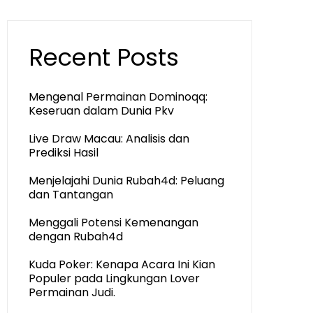
Recent Posts
Mengenal Permainan Dominoqq:
Keseruan dalam Dunia Pkv
Live Draw Macau: Analisis dan
Prediksi Hasil
Menjelajahi Dunia Rubah4d: Peluang
dan Tantangan
Menggali Potensi Kemenangan
dengan Rubah4d
Kuda Poker: Kenapa Acara Ini Kian
Populer pada Lingkungan Lover
Permainan Judi.