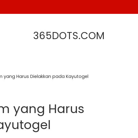
365DOTS.COM
m yang Harus Dielakkan pada Kayutogel
um yang Harus
ayutogel