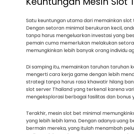
Keuntungan Mesin Slot 
Satu keuntungan utama dari memainkan slot t
Dengan setoran minimal berukuran kecil, an
tanpa harus mengeluarkan investasi yang besar
pemain cuma memerlukan melakukan setoran s
memungkinkan lebih banyak orang individu aga
Di samping itu, memainkan taruhan taruhan k
mengerti cara kerja game dengan lebih men
strategi tanpa harus rasa khawatir hilang ba
slot server Thailand yang terkenal karena var
mengeksplorasi berbagai fasilitas dan bonus 
Terakhir, mesin slot bet minimal memungki
yang lebih lebih lama. Dengan adanya uang 
bermain mereka, yang itulah menambah pelu