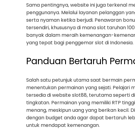
Sama pentingnya, website ini juga terkenal 
penggunanya. Melalui layanan pelanggan yan
serta nyaman ketika berjudi. Penawaran bonu
tersendiri, khususnya di mana slot taruhan
banyak dalam meraih kemenangan-kemenangan
yang tepat bagi penggemar slot di Indonesia.
Panduan Bertaruh Perma
Salah satu petunjuk utama saat bermain perm
menentukan permainan yang sejati. Pelajari 
tersedia di website slot88, terutama seperti 
tingkatan. Permainan yang memiliki RTP ting
menang, meskipun uang yang berikan kecil. Di 
dengan budget anda agar dapat bertaruh le
untuk mendapat kemenangan.