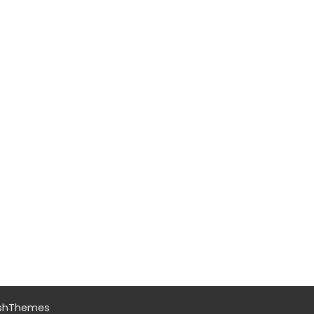
shThemes