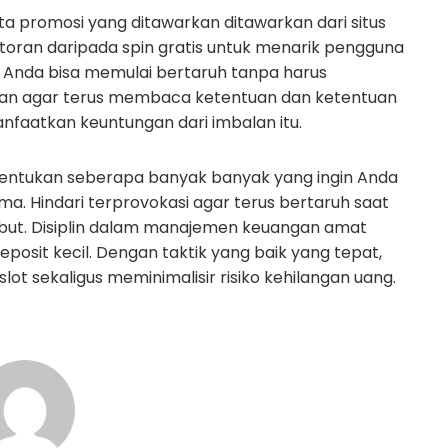
ta promosi yang ditawarkan ditawarkan dari situs
toran daripada spin gratis untuk menarik pengguna
, Anda bisa memulai bertaruh tanpa harus
kan agar terus membaca ketentuan dan ketentuan
faatkan keuntungan dari imbalan itu.
 Tentukan seberapa banyak banyak yang ingin Anda
ma. Hindari terprovokasi agar terus bertaruh saat
but. Disiplin dalam manajemen keuangan amat
posit kecil. Dengan taktik yang baik yang tepat,
t sekaligus meminimalisir risiko kehilangan uang.