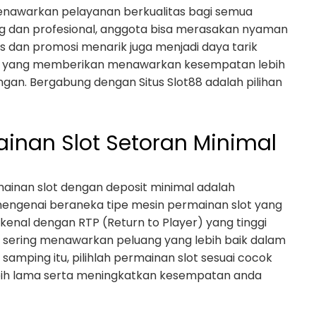
menawarkan pelayanan berkualitas bagi semua
g dan profesional, anggota bisa merasakan nyaman
s dan promosi menarik juga menjadi daya tarik
 100 yang memberikan menawarkan kesempatan lebih
. Bergabung dengan Situs Slot88 adalah pilihan
inan Slot Setoran Minimal
ainan slot dengan deposit minimal adalah
mengenai beraneka tipe mesin permainan slot yang
dikenal dengan RTP (Return to Player) yang tinggi
gi sering menawarkan peluang yang lebih baik dalam
samping itu, pilihlah permainan slot sesuai cocok
bih lama serta meningkatkan kesempatan anda