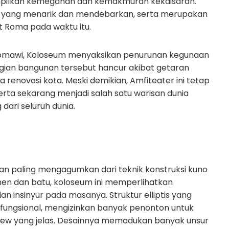
pilkan kemegahan dan kemakmuran kekaisaran.
g yang menarik dan mendebarkan, serta merupakan
 Roma pada waktu itu.
 Romawi, Koloseum menyaksikan penurunan kegunaan
gian bangunan tersebut hancur akibat getaran
enovasi kota. Meski demikian, Amfiteater ini tetap
 serta sekarang menjadi salah satu warisan dunia
dari seluruh dunia.
an paling mengagumkan dari teknik konstruksi kuno
n dan batu, koloseum ini memperlihatkan
 insinyur pada masanya. Struktur elliptis yang
fungsional, mengizinkan banyak penonton untuk
ew yang jelas. Desainnya memadukan banyak unsur