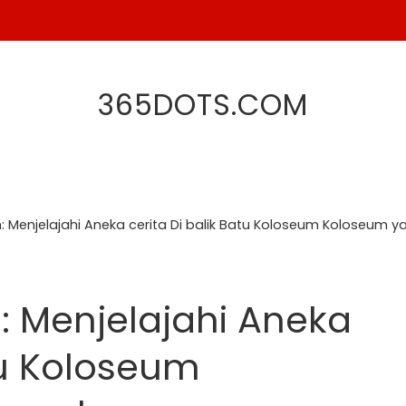
365DOTS.COM
n: Menjelajahi Aneka cerita Di balik Batu Koloseum Koloseum
n: Menjelajahi Aneka
atu Koloseum