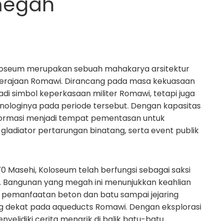
megah
Koloseum merupakan sebuah mahakarya arsitektur
erajaan Romawi. Dirancang pada masa kekuasaan
jadi simbol keperkasaan militer Romawi, tetapi juga
nologinya pada periode tersebut. Dengan kapasitas
formasi menjadi tempat pementasan untuk
ladiator pertarungan binatang, serta event publik
70 Masehi, Koloseum telah berfungsi sebagai saksi
i. Bangunan yang megah ini menunjukkan keahlian
k pemanfaatan beton dan batu sampai jejaring
ang dekat pada aqueducts Romawi. Dengan eksplorasi
nyelidiki cerita menarik di balik batu-batu