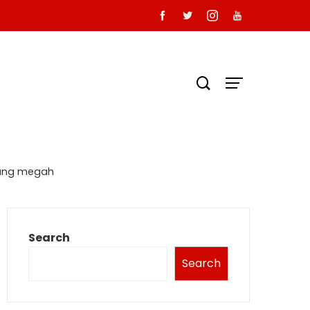
 yang megah
Search
Search