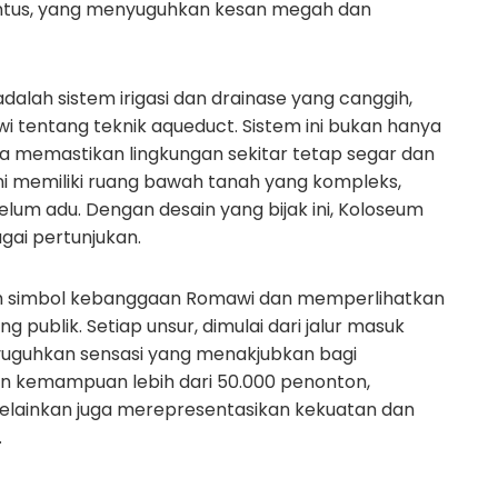
Korintus, yang menyuguhkan kesan megah dan
dalah sistem irigasi dan drainase yang canggih,
entang teknik aqueduct. Sistem ini bukan hanya
uga memastikan lingkungan sekitar tetap segar dan
ni memiliki ruang bawah tanah yang kompleks,
lum adu. Dengan desain yang bijak ini, Koloseum
gai pertunjukan.
alah simbol kebanggaan Romawi dan memperlihatkan
publik. Setiap unsur, dimulai dari jalur masuk
yuguhkan sensasi yang menakjubkan bagi
 kemampuan lebih dari 50.000 penonton,
elainkan juga merepresentasikan kekuatan dan
.