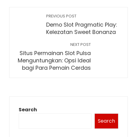
PREVIOUS POST
Demo Slot Pragmatic Play:
Kelezatan Sweet Bonanza
NEXT POST
Situs Permainan Slot Pulsa
Menguntungkan: Opsi Ideal
bagi Para Pemain Cerdas
Search
Search