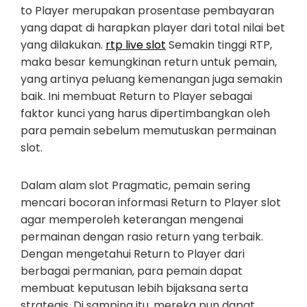
to Player merupakan prosentase pembayaran
yang dapat di harapkan player dari total nilai bet
yang dilakukan.
rtp live slot
Semakin tinggi RTP,
maka besar kemungkinan return untuk pemain,
yang artinya peluang kemenangan juga semakin
baik. Ini membuat Return to Player sebagai
faktor kunci yang harus dipertimbangkan oleh
para pemain sebelum memutuskan permainan
slot.
Dalam alam slot Pragmatic, pemain sering
mencari bocoran informasi Return to Player slot
agar memperoleh keterangan mengenai
permainan dengan rasio return yang terbaik.
Dengan mengetahui Return to Player dari
berbagai permanian, para pemain dapat
membuat keputusan lebih bijaksana serta
strategis. Di samping itu, mereka pun dapat