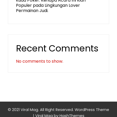
Kuda Poker: Kenapa Acara Ini Kian
Populer pada Lingkungan Lover
Permainan Judi.
Recent Comments
No comments to show.
© 2021 Viral Mag. All Right Reserved.
WordPress Theme
|
Viral Mag
by HashThemes