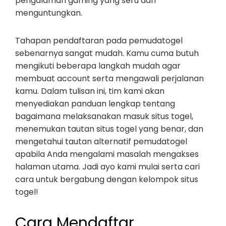
pengalaman gaming yang seru dan
menguntungkan.
Tahapan pendaftaran pada pemudatogel
sebenarnya sangat mudah. Kamu cuma butuh
mengikuti beberapa langkah mudah agar
membuat account serta mengawali perjalanan
kamu. Dalam tulisan ini, tim kami akan
menyediakan panduan lengkap tentang
bagaimana melaksanakan masuk situs togel,
menemukan tautan situs togel yang benar, dan
mengetahui tautan alternatif pemudatogel
apabila Anda mengalami masalah mengakses
halaman utama. Jadi ayo kami mulai serta cari
cara untuk bergabung dengan kelompok situs
togel!
Cara Mendaftar