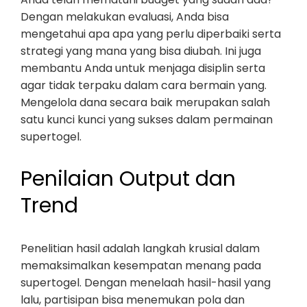
Dengan melakukan evaluasi, Anda bisa
mengetahui apa apa yang perlu diperbaiki serta
strategi yang mana yang bisa diubah. Ini juga
membantu Anda untuk menjaga disiplin serta
agar tidak terpaku dalam cara bermain yang.
Mengelola dana secara baik merupakan salah
satu kunci kunci yang sukses dalam permainan
supertogel.
Penilaian Output dan
Trend
Penelitian hasil adalah langkah krusial dalam
memaksimalkan kesempatan menang pada
supertogel. Dengan menelaah hasil-hasil yang
lalu, partisipan bisa menemukan pola dan