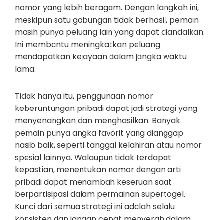
nomor yang lebih beragam. Dengan langkah ini,
meskipun satu gabungan tidak berhasil, pemain
masih punya peluang lain yang dapat diandalkan.
Ini membantu meningkatkan peluang
mendapatkan kejayaan dalam jangka waktu
lama.
Tidak hanya itu, penggunaan nomor
keberuntungan pribadi dapat jadi strategi yang
menyenangkan dan menghasilkan. Banyak
pemain punya angka favorit yang dianggap
nasib baik, seperti tanggal kelahiran atau nomor
spesial lainnya. Walaupun tidak terdapat
kepastian, menentukan nomor dengan arti
pribadi dapat menambah keseruan saat
berpartisipasi dalam permainan supertogel.
Kunci dari semua strategi ini adalah selalu
konsisten dan jangan cepat menyerah dalam