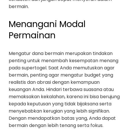
bermain.
Menangani Modal
Permainan
Mengatur dana bermain merupakan tindakan
penting untuk menambah kesempatan menang
pada supertogel. Saat Anda memutuskan agar
bermain, penting agar mengatur budget yang
realistis dan abrasi dengan kemampuan
keuangan Anda. Hindari terbawa suasana atau
memaksakan kekalahan, karena ini bisa berujung
kepada keputusan yang tidak bijaksana serta
menyebabkan kerugian yang lebih signifikan.
Dengan mendapatkan batas yang, Anda dapat
bermain dengan lebih tenang serta fokus.