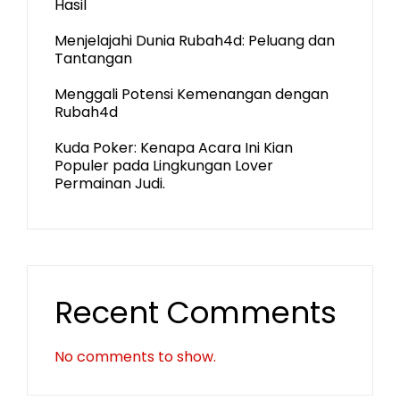
Hasil
Menjelajahi Dunia Rubah4d: Peluang dan
Tantangan
Menggali Potensi Kemenangan dengan
Rubah4d
Kuda Poker: Kenapa Acara Ini Kian
Populer pada Lingkungan Lover
Permainan Judi.
Recent Comments
No comments to show.