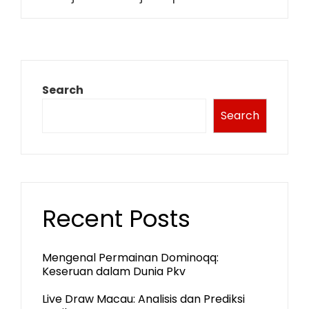
Search
Search
Recent Posts
Mengenal Permainan Dominoqq:
Keseruan dalam Dunia Pkv
Live Draw Macau: Analisis dan Prediksi