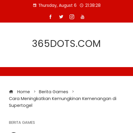
Skip
Thursday, August 6
21:38:28
to
content
365DOTS.COM
Home
Berita Games
Cara Meningkatkan Kemungkinan Kemenangan di
Supertogel
BERITA GAMES