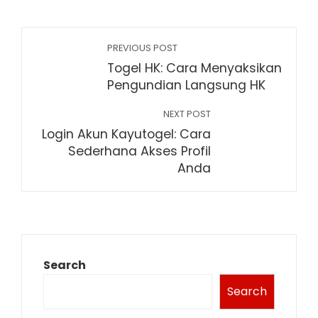
PREVIOUS POST
Togel HK: Cara Menyaksikan
Pengundian Langsung HK
NEXT POST
Login Akun Kayutogel: Cara
Sederhana Akses Profil
Anda
Search
Search