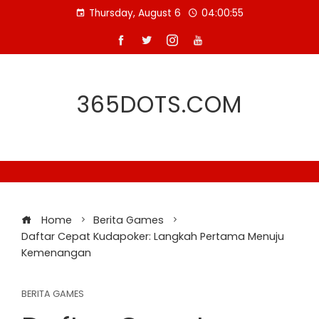
Skip
Thursday, August 6
04:00:56
to
content
365DOTS.COM
Home
Berita Games
Daftar Cepat Kudapoker: Langkah Pertama Menuju
Kemenangan
BERITA GAMES