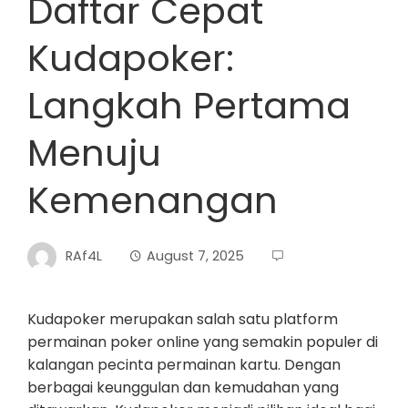
Daftar Cepat
Kudapoker:
Langkah Pertama
Menuju
Kemenangan
RAf4L
August 7, 2025
Kudapoker merupakan salah satu platform
permainan poker online yang semakin populer di
kalangan pecinta permainan kartu. Dengan
berbagai keunggulan dan kemudahan yang