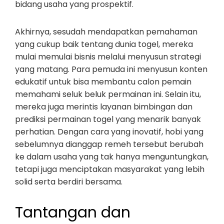
bidang usaha yang prospektif.
Akhirnya, sesudah mendapatkan pemahaman
yang cukup baik tentang dunia togel, mereka
mulai memulai bisnis melalui menyusun strategi
yang matang. Para pemuda ini menyusun konten
edukatif untuk bisa membantu calon pemain
memahami seluk beluk permainan ini. Selain itu,
mereka juga merintis layanan bimbingan dan
prediksi permainan togel yang menarik banyak
perhatian. Dengan cara yang inovatif, hobi yang
sebelumnya dianggap remeh tersebut berubah
ke dalam usaha yang tak hanya menguntungkan,
tetapi juga menciptakan masyarakat yang lebih
solid serta berdiri bersama.
Tantangan dan