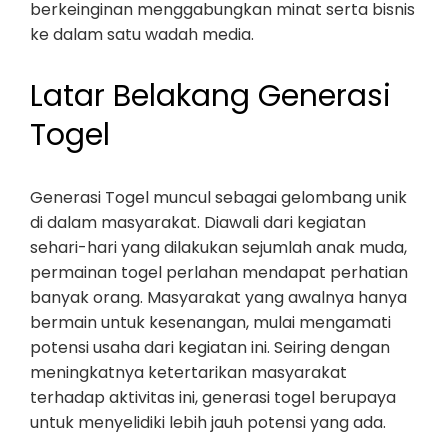
berkeinginan menggabungkan minat serta bisnis
ke dalam satu wadah media.
Latar Belakang Generasi
Togel
Generasi Togel muncul sebagai gelombang unik
di dalam masyarakat. Diawali dari kegiatan
sehari-hari yang dilakukan sejumlah anak muda,
permainan togel perlahan mendapat perhatian
banyak orang. Masyarakat yang awalnya hanya
bermain untuk kesenangan, mulai mengamati
potensi usaha dari kegiatan ini. Seiring dengan
meningkatnya ketertarikan masyarakat
terhadap aktivitas ini, generasi togel berupaya
untuk menyelidiki lebih jauh potensi yang ada.