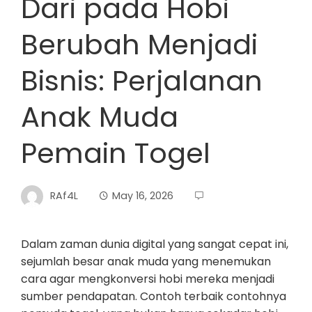
Dari pada Hobi
Berubah Menjadi
Bisnis: Perjalanan
Anak Muda
Pemain Togel
RAf4L
May 16, 2026
Dalam zaman dunia digital yang sangat cepat ini,
sejumlah besar anak muda yang menemukan
cara agar mengkonversi hobi mereka menjadi
sumber pendapatan. Contoh terbaik contohnya