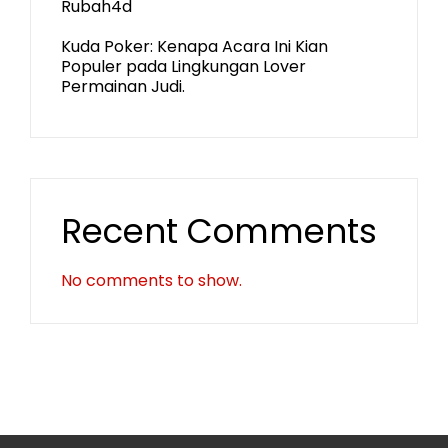
Rubah4d
Kuda Poker: Kenapa Acara Ini Kian
Populer pada Lingkungan Lover
Permainan Judi.
Recent Comments
No comments to show.