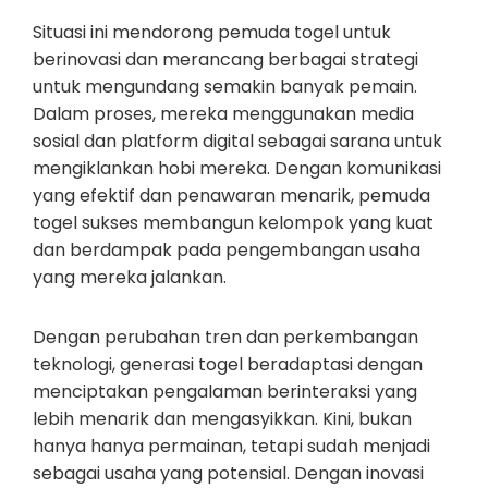
Situasi ini mendorong pemuda togel untuk
berinovasi dan merancang berbagai strategi
untuk mengundang semakin banyak pemain.
Dalam proses, mereka menggunakan media
sosial dan platform digital sebagai sarana untuk
mengiklankan hobi mereka. Dengan komunikasi
yang efektif dan penawaran menarik, pemuda
togel sukses membangun kelompok yang kuat
dan berdampak pada pengembangan usaha
yang mereka jalankan.
Dengan perubahan tren dan perkembangan
teknologi, generasi togel beradaptasi dengan
menciptakan pengalaman berinteraksi yang
lebih menarik dan mengasyikkan. Kini, bukan
hanya hanya permainan, tetapi sudah menjadi
sebagai usaha yang potensial. Dengan inovasi