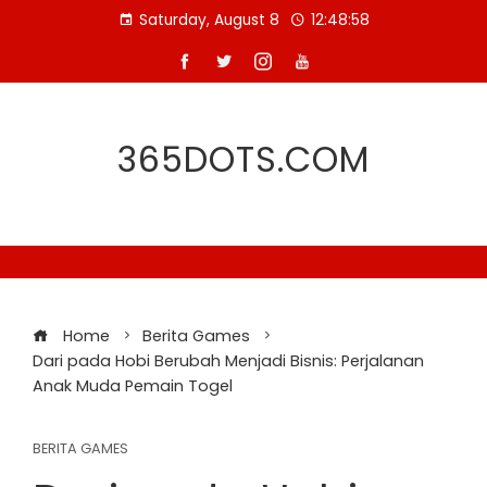
Skip
Saturday, August 8
12:48:58
to
content
365DOTS.COM
Home
Berita Games
Dari pada Hobi Berubah Menjadi Bisnis: Perjalanan
Anak Muda Pemain Togel
BERITA GAMES