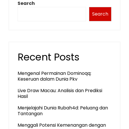
Search
Search
Recent Posts
Mengenal Permainan Dominoqq:
Keseruan dalam Dunia Pkv
Live Draw Macau: Analisis dan Prediksi
Hasil
Menjelajahi Dunia Rubah4d: Peluang dan
Tantangan
Menggali Potensi Kemenangan dengan