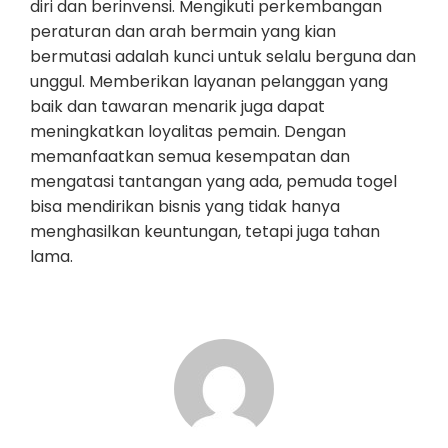
diri dan berinvensi. Mengikuti perkembangan
peraturan dan arah bermain yang kian
bermutasi adalah kunci untuk selalu berguna dan
unggul. Memberikan layanan pelanggan yang
baik dan tawaran menarik juga dapat
meningkatkan loyalitas pemain. Dengan
memanfaatkan semua kesempatan dan
mengatasi tantangan yang ada, pemuda togel
bisa mendirikan bisnis yang tidak hanya
menghasilkan keuntungan, tetapi juga tahan
lama.