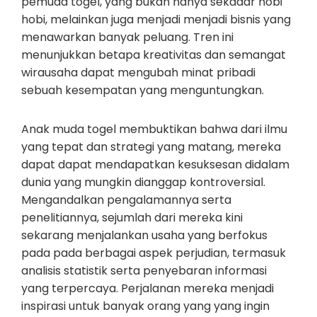
pemuda togel, yang bukan hanya sekadar hobi
hobi, melainkan juga menjadi menjadi bisnis yang
menawarkan banyak peluang. Tren ini
menunjukkan betapa kreativitas dan semangat
wirausaha dapat mengubah minat pribadi
sebuah kesempatan yang menguntungkan.
Anak muda togel membuktikan bahwa dari ilmu
yang tepat dan strategi yang matang, mereka
dapat dapat mendapatkan kesuksesan didalam
dunia yang mungkin dianggap kontroversial.
Mengandalkan pengalamannya serta
penelitiannya, sejumlah dari mereka kini
sekarang menjalankan usaha yang berfokus
pada pada berbagai aspek perjudian, termasuk
analisis statistik serta penyebaran informasi
yang terpercaya. Perjalanan mereka menjadi
inspirasi untuk banyak orang yang yang ingin