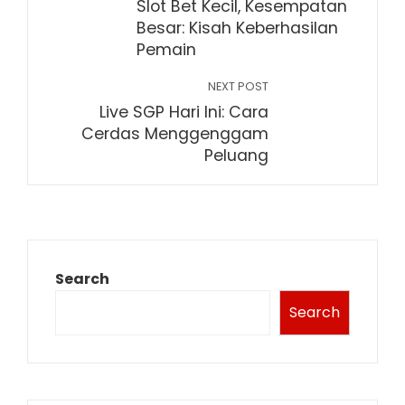
Slot Bet Kecil, Kesempatan
Besar: Kisah Keberhasilan
Pemain
NEXT POST
Live SGP Hari Ini: Cara
Cerdas Menggenggam
Peluang
Search
Search