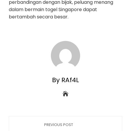
perbandingan dengan bijak, peluang menang
dalam bermain togel Singapore dapat
bertambah secara besar.
By RAf4L
PREVIOUS POST