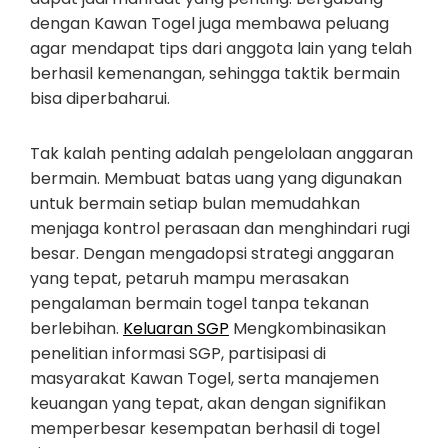
dengan Kawan Togel juga membawa peluang
agar mendapat tips dari anggota lain yang telah
berhasil kemenangan, sehingga taktik bermain
bisa diperbaharui.
Tak kalah penting adalah pengelolaan anggaran
bermain. Membuat batas uang yang digunakan
untuk bermain setiap bulan memudahkan
menjaga kontrol perasaan dan menghindari rugi
besar. Dengan mengadopsi strategi anggaran
yang tepat, petaruh mampu merasakan
pengalaman bermain togel tanpa tekanan
berlebihan.
Keluaran SGP
Mengkombinasikan
penelitian informasi SGP, partisipasi di
masyarakat Kawan Togel, serta manajemen
keuangan yang tepat, akan dengan signifikan
memperbesar kesempatan berhasil di togel