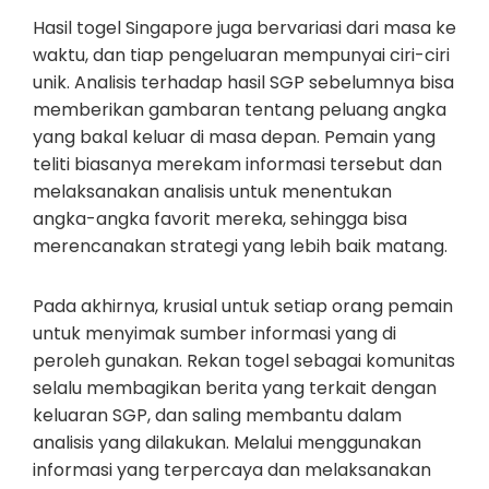
Hasil togel Singapore juga bervariasi dari masa ke
waktu, dan tiap pengeluaran mempunyai ciri-ciri
unik. Analisis terhadap hasil SGP sebelumnya bisa
memberikan gambaran tentang peluang angka
yang bakal keluar di masa depan. Pemain yang
teliti biasanya merekam informasi tersebut dan
melaksanakan analisis untuk menentukan
angka-angka favorit mereka, sehingga bisa
merencanakan strategi yang lebih baik matang.
Pada akhirnya, krusial untuk setiap orang pemain
untuk menyimak sumber informasi yang di
peroleh gunakan. Rekan togel sebagai komunitas
selalu membagikan berita yang terkait dengan
keluaran SGP, dan saling membantu dalam
analisis yang dilakukan. Melalui menggunakan
informasi yang terpercaya dan melaksanakan