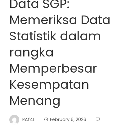
Data SGP:
Memeriksa Data
Statistik dalam
rangka
Memperbesar
Kesempatan
Menang
RAf4L
February 6, 2026