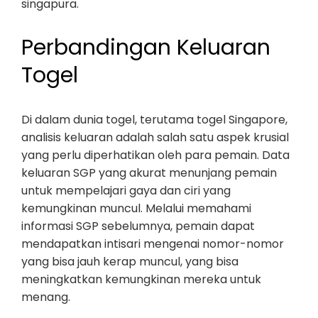
singapura.
Perbandingan Keluaran
Togel
Di dalam dunia togel, terutama togel Singapore,
analisis keluaran adalah salah satu aspek krusial
yang perlu diperhatikan oleh para pemain. Data
keluaran SGP yang akurat menunjang pemain
untuk mempelajari gaya dan ciri yang
kemungkinan muncul. Melalui memahami
informasi SGP sebelumnya, pemain dapat
mendapatkan intisari mengenai nomor-nomor
yang bisa jauh kerap muncul, yang bisa
meningkatkan kemungkinan mereka untuk
menang.