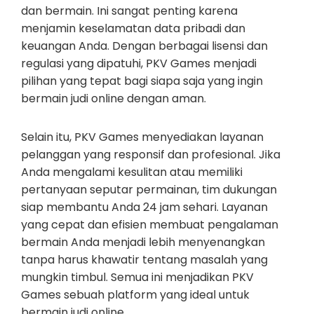
dan bermain. Ini sangat penting karena
menjamin keselamatan data pribadi dan
keuangan Anda. Dengan berbagai lisensi dan
regulasi yang dipatuhi, PKV Games menjadi
pilihan yang tepat bagi siapa saja yang ingin
bermain judi online dengan aman.
Selain itu, PKV Games menyediakan layanan
pelanggan yang responsif dan profesional. Jika
Anda mengalami kesulitan atau memiliki
pertanyaan seputar permainan, tim dukungan
siap membantu Anda 24 jam sehari. Layanan
yang cepat dan efisien membuat pengalaman
bermain Anda menjadi lebih menyenangkan
tanpa harus khawatir tentang masalah yang
mungkin timbul. Semua ini menjadikan PKV
Games sebuah platform yang ideal untuk
bermain judi online.