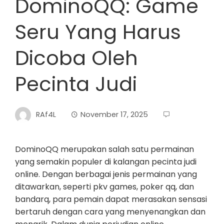
DominoQQ: Game
Seru Yang Harus
Dicoba Oleh
Pecinta Judi
RAf4L
November 17, 2025
DominoQQ merupakan salah satu permainan
yang semakin populer di kalangan pecinta judi
online. Dengan berbagai jenis permainan yang
ditawarkan, seperti pkv games, poker qq, dan
bandarq, para pemain dapat merasakan sensasi
bertaruh dengan cara yang menyenangkan dan