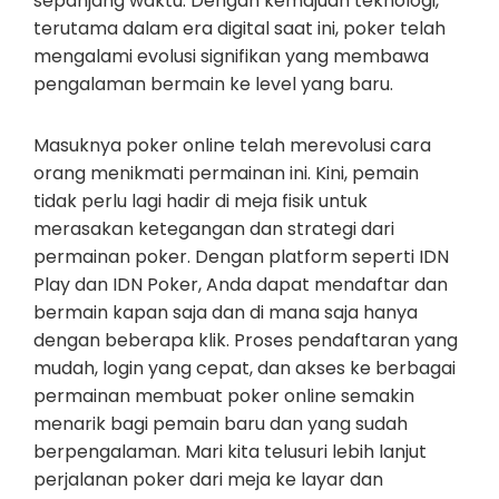
sepanjang waktu. Dengan kemajuan teknologi,
terutama dalam era digital saat ini, poker telah
mengalami evolusi signifikan yang membawa
pengalaman bermain ke level yang baru.
Masuknya poker online telah merevolusi cara
orang menikmati permainan ini. Kini, pemain
tidak perlu lagi hadir di meja fisik untuk
merasakan ketegangan dan strategi dari
permainan poker. Dengan platform seperti IDN
Play dan IDN Poker, Anda dapat mendaftar dan
bermain kapan saja dan di mana saja hanya
dengan beberapa klik. Proses pendaftaran yang
mudah, login yang cepat, dan akses ke berbagai
permainan membuat poker online semakin
menarik bagi pemain baru dan yang sudah
berpengalaman. Mari kita telusuri lebih lanjut
perjalanan poker dari meja ke layar dan