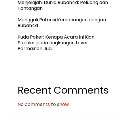
Menjelajahi Dunia Rubah4d: Peluang dan
Tantangan
Menggali Potensi Kemenangan dengan
Rubah4d
Kuda Poker: Kenapa Acara Ini Kian
Populer pada Lingkungan Lover
Permainan Judi.
Recent Comments
No comments to show.