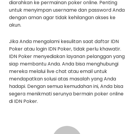
diarahkan ke permainan poker online. Penting
untuk menyimpan username dan password Anda
dengan aman agar tidak kehilangan akses ke
akun.
Jika Anda mengalami kesulitan saat daftar IDN
Poker atau login IDN Poker, tidak perlu khawatir.
IDN Poker menyediakan layanan pelanggan yang
siap membantu Anda. Anda bisa menghubungi
mereka melalui live chat atau email untuk
mendapatkan solusi atas masalah yang Anda
hadapi. Dengan semua kemudahan ini, Anda bisa
segera menikmati serunya bermain poker online
di IDN Poker.