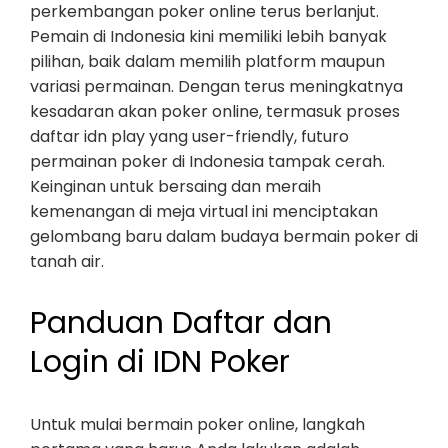
perkembangan poker online terus berlanjut.
Pemain di Indonesia kini memiliki lebih banyak
pilihan, baik dalam memilih platform maupun
variasi permainan. Dengan terus meningkatnya
kesadaran akan poker online, termasuk proses
daftar idn play yang user-friendly, futuro
permainan poker di Indonesia tampak cerah.
Keinginan untuk bersaing dan meraih
kemenangan di meja virtual ini menciptakan
gelombang baru dalam budaya bermain poker di
tanah air.
Panduan Daftar dan
Login di IDN Poker
Untuk mulai bermain poker online, langkah