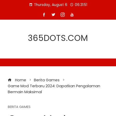
Skip
Thursday, August 6
06:31:51
to
content
365DOTS.COM
Home
Berita Games
Game Mod Terbaru 2024: Dapatkan Pengalaman
Bermain Maksimal
BERITA GAMES