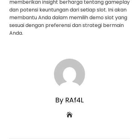
memberikan insight berharga tentang gameplay
dan potensi keuntungan dari setiap slot. Ini akan
membantu Anda dalam memilih demo slot yang
sesuai dengan preferensi dan strategi bermain
Anda.
By RAf4L