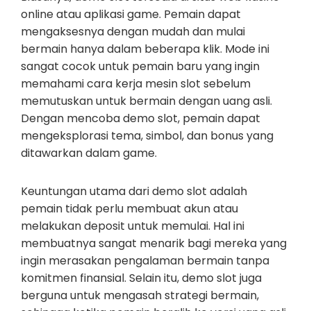
online atau aplikasi game. Pemain dapat
mengaksesnya dengan mudah dan mulai
bermain hanya dalam beberapa klik. Mode ini
sangat cocok untuk pemain baru yang ingin
memahami cara kerja mesin slot sebelum
memutuskan untuk bermain dengan uang asli.
Dengan mencoba demo slot, pemain dapat
mengeksplorasi tema, simbol, dan bonus yang
ditawarkan dalam game.
Keuntungan utama dari demo slot adalah
pemain tidak perlu membuat akun atau
melakukan deposit untuk memulai. Hal ini
membuatnya sangat menarik bagi mereka yang
ingin merasakan pengalaman bermain tanpa
komitmen finansial. Selain itu, demo slot juga
berguna untuk mengasah strategi bermain,