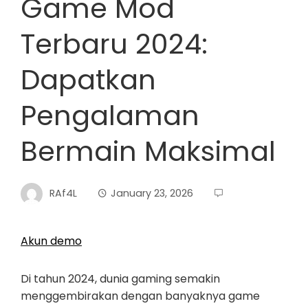
Game Mod
Terbaru 2024:
Dapatkan
Pengalaman
Bermain Maksimal
RAf4L
January 23, 2026
Akun demo
Di tahun 2024, dunia gaming semakin
menggembirakan dengan banyaknya game