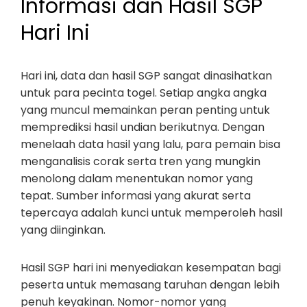
Informasi dan Hasil SGP
Hari Ini
Hari ini, data dan hasil SGP sangat dinasihatkan
untuk para pecinta togel. Setiap angka angka
yang muncul memainkan peran penting untuk
memprediksi hasil undian berikutnya. Dengan
menelaah data hasil yang lalu, para pemain bisa
menganalisis corak serta tren yang mungkin
menolong dalam menentukan nomor yang
tepat. Sumber informasi yang akurat serta
tepercaya adalah kunci untuk memperoleh hasil
yang diinginkan.
Hasil SGP hari ini menyediakan kesempatan bagi
peserta untuk memasang taruhan dengan lebih
penuh keyakinan. Nomor-nomor yang