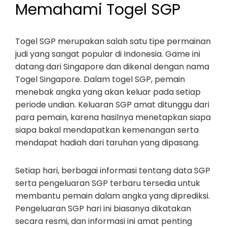
Memahami Togel SGP
Togel SGP merupakan salah satu tipe permainan
judi yang sangat popular di Indonesia. Game ini
datang dari Singapore dan dikenal dengan nama
Togel Singapore. Dalam togel SGP, pemain
menebak angka yang akan keluar pada setiap
periode undian. Keluaran SGP amat ditunggu dari
para pemain, karena hasilnya menetapkan siapa
siapa bakal mendapatkan kemenangan serta
mendapat hadiah dari taruhan yang dipasang.
Setiap hari, berbagai informasi tentang data SGP
serta pengeluaran SGP terbaru tersedia untuk
membantu pemain dalam angka yang diprediksi.
Pengeluaran SGP hari ini biasanya dikatakan
secara resmi, dan informasi ini amat penting