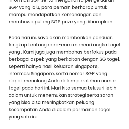
informasi SGP serta menganalisa pengeluaran
SGP yang lalu, para pemain berharap untuk
mampu mendapatkan kemenangan dan
membawa pulang SGP prize yang diharapkan.
Pada hari ini, saya akan memberikan panduan
lengkap tentang cara-cara mencari angka togel
yang . Kami juga juga membahas berfokus pada
berbagai aspek yang berkaitan dengan SG togel,
seperti halnya hasil keluaran Singapore,
informasi Singapore, serta nomor SGP yang
dapat menolong Anda dalam perolehan nomor
togel pada hari ini. Mari kita semua telusuri lebih
dalam untuk menemukan strategi serta saran
yang bisa bisa meningkatkan peluang
kesempatan Anda di dalam permainan togel
yang satu ini.