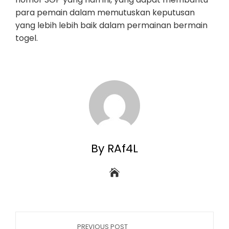
para pemain dalam memutuskan keputusan
yang lebih lebih baik dalam permainan bermain
togel.
By RAf4L
PREVIOUS POST