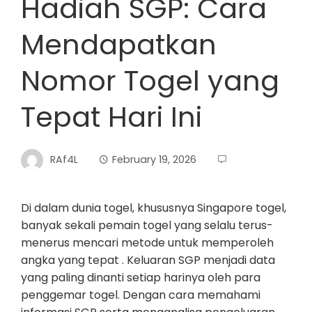
Hadiah SGP: Cara
Mendapatkan
Nomor Togel yang
Tepat Hari Ini
RAf4L
February 19, 2026
Di dalam dunia togel, khususnya Singapore togel,
banyak sekali pemain togel yang selalu terus-
menerus mencari metode untuk memperoleh
angka yang tepat . Keluaran SGP menjadi data
yang paling dinanti setiap harinya oleh para
penggemar togel. Dengan cara memahami