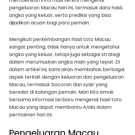
memberikan informasi terkini mengenai
pengeluaran Macau hari ini, termasuk data hasil,
angka yang keluar, serta prediksi yang bisa
dijadikan acuan bagi para pemain.
Mengikuti perkembangan hasil toto Macau
sangat penting, tidak hanya untuk mengetahui
angka yang keluar, tetapi juga sebagai strategi
dalam merumuskan angka main yang tepat. Di
dalam artikel ini, kami akan membahas berbagai
aspek terkait dengan keluaran dan pengeluaran
Macau, termasuk bocoran dan syair yang
beredar di kalangan pemain. Mari kita simak
bersama informasi terbaru mengenai hasil toto
Macau yang dapat membantu Anda dalam
permainan hari ini.
Pengeluaran Macau