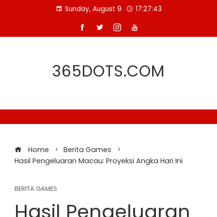
Skip
Sunday, August 9
17:27:43
to
content
365DOTS.COM
Home
Berita Games
Hasil Pengeluaran Macau: Proyeksi Angka Hari Ini
BERITA GAMES
Hasil Pengeluaran