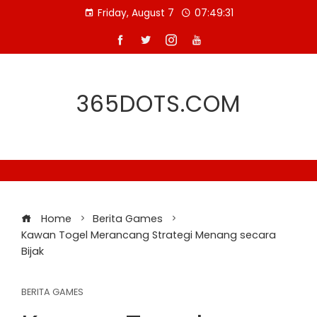
Skip
Friday, August 7
07:49:32
to
content
365DOTS.COM
Home
Berita Games
Kawan Togel Merancang Strategi Menang secara
Bijak
BERITA GAMES