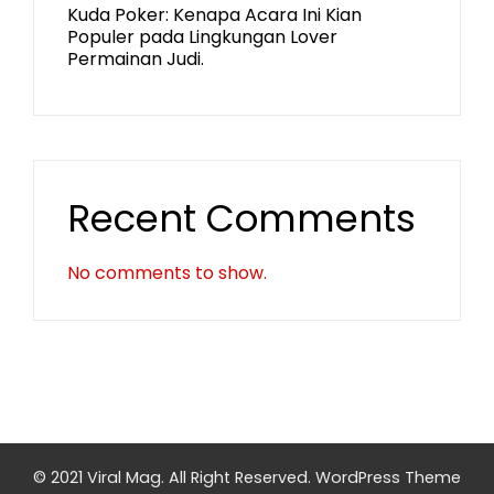
Kuda Poker: Kenapa Acara Ini Kian
Populer pada Lingkungan Lover
Permainan Judi.
Recent Comments
No comments to show.
© 2021 Viral Mag. All Right Reserved.
WordPress Theme