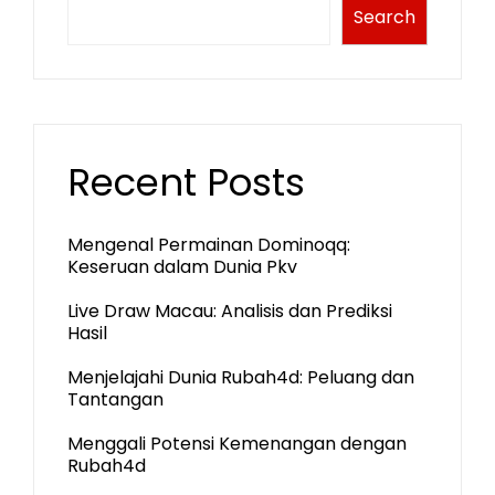
Search
Recent Posts
Mengenal Permainan Dominoqq:
Keseruan dalam Dunia Pkv
Live Draw Macau: Analisis dan Prediksi
Hasil
Menjelajahi Dunia Rubah4d: Peluang dan
Tantangan
Menggali Potensi Kemenangan dengan
Rubah4d