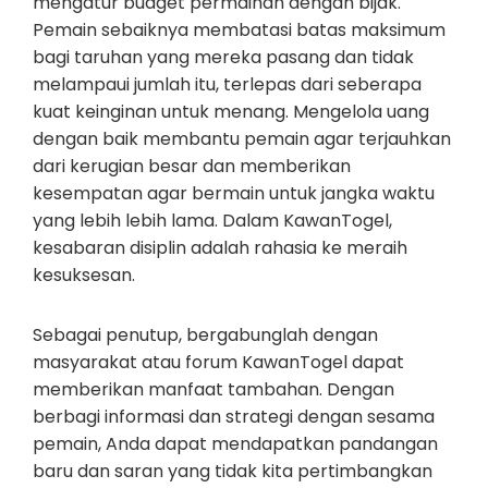
mengatur budget permainan dengan bijak.
Pemain sebaiknya membatasi batas maksimum
bagi taruhan yang mereka pasang dan tidak
melampaui jumlah itu, terlepas dari seberapa
kuat keinginan untuk menang. Mengelola uang
dengan baik membantu pemain agar terjauhkan
dari kerugian besar dan memberikan
kesempatan agar bermain untuk jangka waktu
yang lebih lebih lama. Dalam KawanTogel,
kesabaran disiplin adalah rahasia ke meraih
kesuksesan.
Sebagai penutup, bergabunglah dengan
masyarakat atau forum KawanTogel dapat
memberikan manfaat tambahan. Dengan
berbagi informasi dan strategi dengan sesama
pemain, Anda dapat mendapatkan pandangan
baru dan saran yang tidak kita pertimbangkan