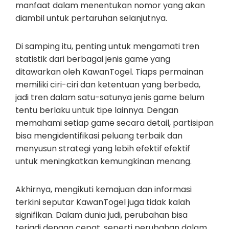
manfaat dalam menentukan nomor yang akan
diambil untuk pertaruhan selanjutnya.
Di samping itu, penting untuk mengamati tren
statistik dari berbagai jenis game yang
ditawarkan oleh KawanTogel. Tiaps permainan
memiliki ciri-ciri dan ketentuan yang berbeda,
jadi tren dalam satu-satunya jenis game belum
tentu berlaku untuk tipe lainnya. Dengan
memahami setiap game secara detail, partisipan
bisa mengidentifikasi peluang terbaik dan
menyusun strategi yang lebih efektif efektif
untuk meningkatkan kemungkinan menang.
Akhirnya, mengikuti kemajuan dan informasi
terkini seputar KawanTogel juga tidak kalah
signifikan. Dalam dunia judi, perubahan bisa
terjadi dengan cepat, seperti perubahan dalam