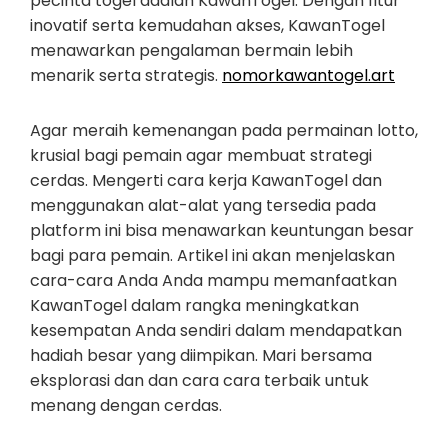
pecinta togel adalah KawanTogel. Dengan fitur
inovatif serta kemudahan akses, KawanTogel
menawarkan pengalaman bermain lebih
menarik serta strategis.
nomorkawantogel.art
Agar meraih kemenangan pada permainan lotto,
krusial bagi pemain agar membuat strategi
cerdas. Mengerti cara kerja KawanTogel dan
menggunakan alat-alat yang tersedia pada
platform ini bisa menawarkan keuntungan besar
bagi para pemain. Artikel ini akan menjelaskan
cara-cara Anda Anda mampu memanfaatkan
KawanTogel dalam rangka meningkatkan
kesempatan Anda sendiri dalam mendapatkan
hadiah besar yang diimpikan. Mari bersama
eksplorasi dan dan cara cara terbaik untuk
menang dengan cerdas.