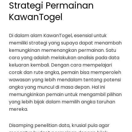
Strategi Permainan
KawanTogel
Di dalam alam KawanTogel, esensial untuk
memiliki strategi yang supaya dapat menambah
kemungkinan memenangkan permainan. Satu
cara yang adalah melakukan analisis pada data
keluaran kembali. Dengan cara mempelajari
corak dan rute angka, pemain bisa memperoleh
wawasan yang lebih mendalam tentang potensi
angka yang muncul di masa depan. Hal ini
memungkinkan pemain untuk mengambil pilihan
yang lebih bijak dalam memilih angka taruhan
mereka.
Disamping penelitian data, krusial pula agar