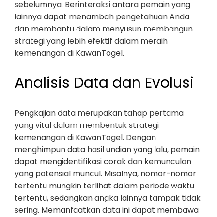
sebelumnya. Berinteraksi antara pemain yang
lainnya dapat menambah pengetahuan Anda
dan membantu dalam menyusun membangun
strategi yang lebih efektif dalam meraih
kemenangan di KawanTogel.
Analisis Data dan Evolusi
Pengkajian data merupakan tahap pertama
yang vital dalam membentuk strategi
kemenangan di KawanTogel. Dengan
menghimpun data hasil undian yang lalu, pemain
dapat mengidentifikasi corak dan kemunculan
yang potensial muncul. Misalnya, nomor-nomor
tertentu mungkin terlihat dalam periode waktu
tertentu, sedangkan angka lainnya tampak tidak
sering. Memanfaatkan data ini dapat membawa