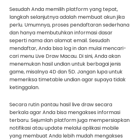
Sesudah Anda memilih platform yang tepat,
langkah selanjutnya adalah membuat akun jika
perlu. Umumnya, proses pendaftaran sederhana
dan hanya membutuhkan informasi dasar
seperti nama dan alamat email. Sesudah
mendaftar, Anda bisa log in dan mulai mencari-
cari menu Live Draw Macau. Di sini, Anda akan
menemukan hasil undian untuk berbagai jenis
game, misalnya 4D dan 5D. Jangan lupa untuk
memeriksa timetable undian agar supaya tidak
ketinggalan.
Secara rutin pantau hasil live draw secara
berkala agar Anda bisa mengakses informasi
terbaru. Sejumlah platform juga mempersiapkan
notifikasi atau update melalui aplikasi mobile
yang membuat Anda lebih mudah mengakses