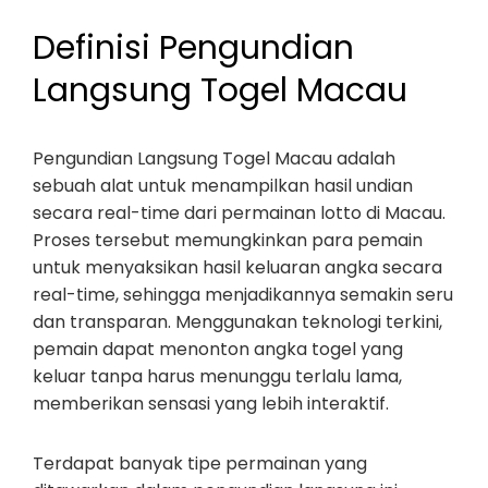
Definisi Pengundian
Langsung Togel Macau
Pengundian Langsung Togel Macau adalah
sebuah alat untuk menampilkan hasil undian
secara real-time dari permainan lotto di Macau.
Proses tersebut memungkinkan para pemain
untuk menyaksikan hasil keluaran angka secara
real-time, sehingga menjadikannya semakin seru
dan transparan. Menggunakan teknologi terkini,
pemain dapat menonton angka togel yang
keluar tanpa harus menunggu terlalu lama,
memberikan sensasi yang lebih interaktif.
Terdapat banyak tipe permainan yang