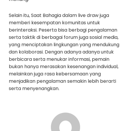
Selain itu, Saat Bahagia dalam live draw juga
memberi kesempatan komunitas untuk
berinteraksi. Peserta bisa berbagi pengalaman
serta taktik di berbagai forum juga sosial media,
yang menciptakan lingkungan yang mendukung
dan kolaborasi. Dengan adanya adanya untuk
berbicara serta menukar informasi, pemain
bukan hanya merasakan kesenangan individual,
melainkan juga rasa kebersamaan yang
menjadikan pengalaman semakin lebih berarti
serta menyenangkan.