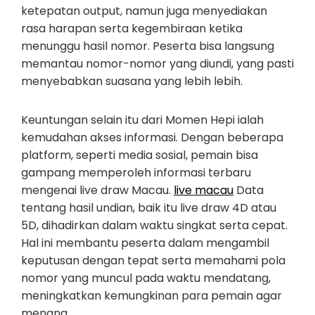
ketepatan output, namun juga menyediakan
rasa harapan serta kegembiraan ketika
menunggu hasil nomor. Peserta bisa langsung
memantau nomor-nomor yang diundi, yang pasti
menyebabkan suasana yang lebih lebih.
Keuntungan selain itu dari Momen Hepi ialah
kemudahan akses informasi. Dengan beberapa
platform, seperti media sosial, pemain bisa
gampang memperoleh informasi terbaru
mengenai live draw Macau.
live macau
Data
tentang hasil undian, baik itu live draw 4D atau
5D, dihadirkan dalam waktu singkat serta cepat.
Hal ini membantu peserta dalam mengambil
keputusan dengan tepat serta memahami pola
nomor yang muncul pada waktu mendatang,
meningkatkan kemungkinan para pemain agar
menang.