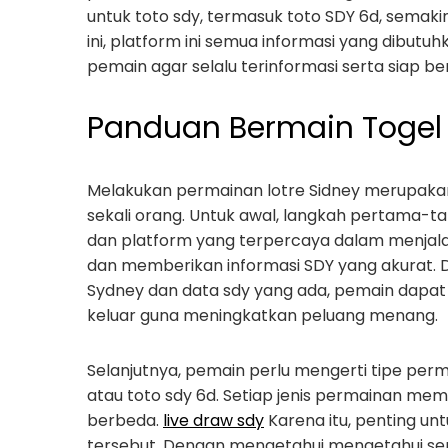
untuk toto sdy, termasuk toto SDY 6d, sema
ini, platform ini semua informasi yang dibu
pemain agar selalu terinformasi serta siap be
Panduan Bermain Togel
Melakukan permainan lotre Sidney merupakan
sekali orang. Untuk awal, langkah pertama-
dan platform yang terpercaya dalam menjalanka
dan memberikan informasi SDY yang akurat
Sydney dan data sdy yang ada, pemain dapat
keluar guna meningkatkan peluang menang.
Selanjutnya, pemain perlu mengerti tipe perma
atau toto sdy 6d. Setiap jenis permainan memi
berbeda.
live draw sdy
Karena itu, penting u
tersebut. Dengan mengetahui mengetahui sem