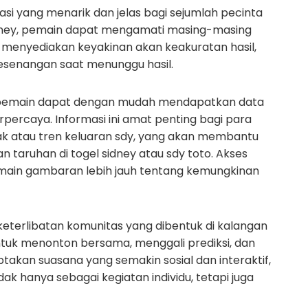
i yang menarik dan jelas bagi sejumlah pecinta
 sydney, pemain dapat mengamati masing-masing
ni menyediakan keyakinan akan keakuratan hasil,
esenangan saat menunggu hasil.
y, pemain dapat dengan mudah mendapatkan data
rpercaya. Informasi ini amat penting bagi para
ak atau tren keluaran sdy, yang akan membantu
taruhan di togel sidney atau sdy toto. Akses
main gambaran lebih jauh tentang kemungkinan
 keterlibatan komunitas yang dibentuk di kalangan
tuk menonton bersama, menggali prediksi, dan
iptakan suasana yang semakin sosial dan interaktif,
k hanya sebagai kegiatan individu, tetapi juga