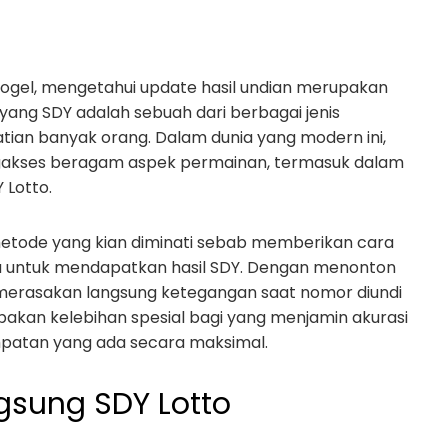
togel, mengetahui update hasil undian merupakan
yang SDY adalah sebuah dari berbagai jenis
ian banyak orang. Dalam dunia yang modern ini,
gakses beragam aspek permainan, termasuk dalam
 Lotto.
etode yang kian diminati sebab memberikan cara
a untuk mendapatkan hasil SDY. Dengan menonton
 merasakan langsung ketegangan saat nomor diundi
pakan kelebihan spesial bagi yang menjamin akurasi
patan yang ada secara maksimal.
gsung SDY Lotto