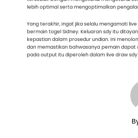
lebih optimal serta mengoptimalkan pengal
Yang terakhir, ingat jika selalu mengamati li
bermain togel Sidney. Keluaran sdy itu ditay
kepastian dalam prosedur undian. Ini menol
dan memastikan bahwasanya pemain dapat 
pada output itu diperoleh dalam live draw sdy 
B