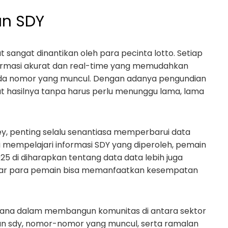
an SDY
sangat dinantikan oleh para pecinta lotto. Setiap
informasi akurat dan real-time yang memudahkan
ada nomor yang muncul. Dengan adanya pengundian
hat hasilnya tanpa harus perlu menunggu lama, lama
ey, penting selalu senantiasa memperbarui data
mempelajari informasi SDY yang diperoleh, pemain
025 di diharapkan tentang data data lebih juga
agar para pemain bisa memanfaatkan kesempatan
 sarana dalam membangun komunitas di antara sektor
an sdy, nomor-nomor yang muncul, serta ramalan