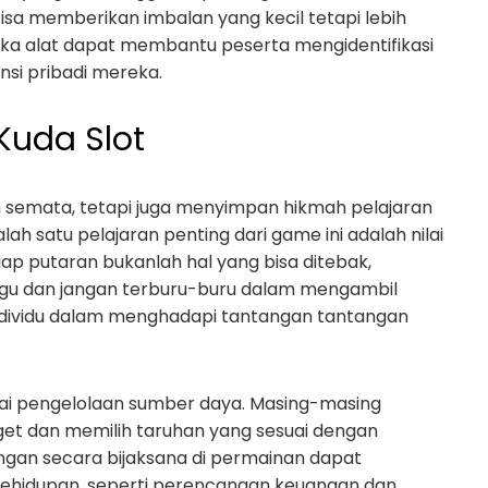
bisa memberikan imbalan yang kecil tetapi lebih
ka alat dapat membantu peserta mengidentifikasi
nsi pribadi mereka.
Kuda Slot
 semata, tetapi juga menyimpan hikmah pelajaran
h satu pelajaran penting dari game ini adalah nilai
tiap putaran bukanlah hal yang bisa ditebak,
ggu dan jangan terburu-buru dalam mengambil
ndividu dalam menghadapi tantangan tantangan
enai pengelolaan sumber daya. Masing-masing
t dan memilih taruhan yang sesuai dengan
ngan secara bijaksana di permainan dapat
kehidupan, seperti perencanaan keuangan dan