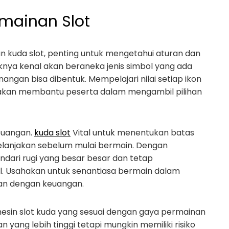
rmainan Slot
kuda slot, penting untuk mengetahui aturan dan
knya kenal akan beraneka jenis simbol yang ada
gan bisa dibentuk. Mempelajari nilai setiap ikon
 akan membantu peserta dalam mengambil pilihan
euangan.
kuda slot
Vital untuk menentukan batas
belanjakan sebelum mulai bermain. Dengan
ndari rugi yang besar besar dan tetap
. Usahakan untuk senantiasa bermain dalam
an dengan keuangan.
mesin slot kuda yang sesuai dengan gaya permainan
ang lebih tinggi tetapi mungkin memiliki risiko