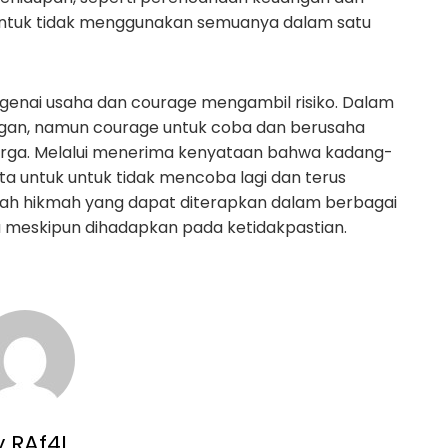
n untuk tidak menggunakan semuanya dalam satu
ngenai usaha dan courage mengambil risiko. Dalam
angan, namun courage untuk coba dan berusaha
ga. Melalui menerima kenyataan bahwa kadang-
a untuk untuk tidak mencoba lagi dan terus
alah hikmah yang dapat diterapkan dalam berbagai
ju meskipun dihadapkan pada ketidakpastian.
y RAf4L