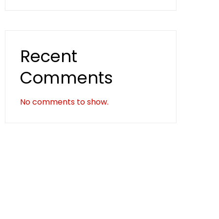
Recent
Comments
No comments to show.