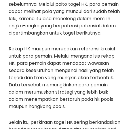
sebelumnya. Melalui paito togel HK, para pemain
dapat melihat pola yang muncul dari sudah telah
lalu, karena itu bisa menolong dalam memilih
angka-angka yang berpotensi potensial dalam
dipertimbangkan untuk togel berikutnya.
Rekap HK maupun merupakan referensi krusial
untuk para pemain. Melalui menganalisis rekap
HK, para pemain dapat mendapat wawasan
secara keseluruhan mengenai hasil yang telah
terjadi dan tren yang mungkin akan terbentuk.
Data tersebut memungkinkan para pemain
dalam merumuskan strategi yang lebih baik
dalam menempatkan bertaruh pada hk pools
maupun hongkong pools.
Selain itu, perkiraan togel HK sering berlandaskan