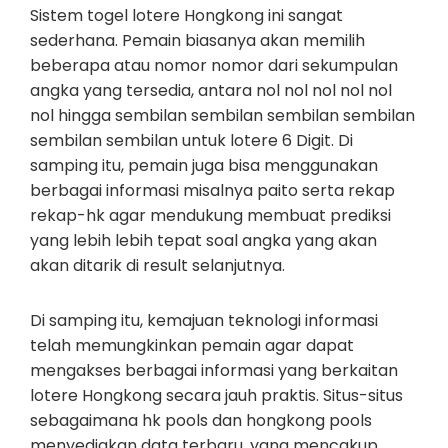
Sistem togel lotere Hongkong ini sangat
sederhana. Pemain biasanya akan memilih
beberapa atau nomor nomor dari sekumpulan
angka yang tersedia, antara nol nol nol nol nol
nol hingga sembilan sembilan sembilan sembilan
sembilan sembilan untuk lotere 6 Digit. Di
samping itu, pemain juga bisa menggunakan
berbagai informasi misalnya paito serta rekap
rekap-hk agar mendukung membuat prediksi
yang lebih lebih tepat soal angka yang akan
akan ditarik di result selanjutnya.
Di samping itu, kemajuan teknologi informasi
telah memungkinkan pemain agar dapat
mengakses berbagai informasi yang berkaitan
lotere Hongkong secara jauh praktis. Situs-situs
sebagaimana hk pools dan hongkong pools
menyediakan data terbaru, yang mencakup