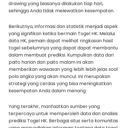
drawing yang biasanya dilakukan tiap hari,
sehingga Anda tidak melewatkan kesempatan.
Berikutnya, informasi dan statistik menjadi aspek
yang signifikan ketika bermain Togel HK. Melalui
data HK, pemain dapat melihat ringkasan hasil
togel sebelumnya yang dapat dapat membantu
dalam membuat prediksi. Kumpulkan data dari
paito harian dan paito malam ini akan
memberikan wawasan yang lebih lebih jelas soal
pola angka yang akan muncul. Ini merupakan
strategi yang cerdas yang bisa meningkatkan
kesempatan Anda dalam menang.
Yang terakhir, manfaatkan sumber yang
terpercaya untuk memperoleh data dan analisis
prediksi Togel HK. Berbagai situs serta komunitas
yang menyediakan informasi tentang data togel