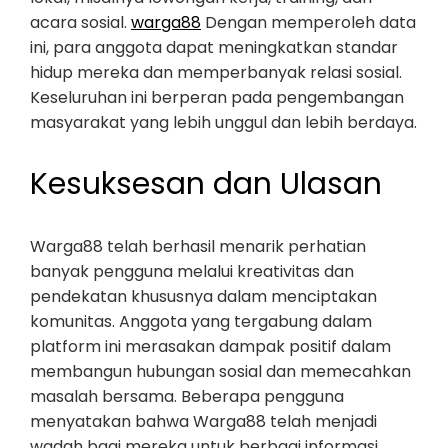
acara sosial.
warga88
Dengan memperoleh data
ini, para anggota dapat meningkatkan standar
hidup mereka dan memperbanyak relasi sosial.
Keseluruhan ini berperan pada pengembangan
masyarakat yang lebih unggul dan lebih berdaya.
Kesuksesan dan Ulasan
Warga88 telah berhasil menarik perhatian
banyak pengguna melalui kreativitas dan
pendekatan khususnya dalam menciptakan
komunitas. Anggota yang tergabung dalam
platform ini merasakan dampak positif dalam
membangun hubungan sosial dan memecahkan
masalah bersama. Beberapa pengguna
menyatakan bahwa Warga88 telah menjadi
wadah bagi mereka untuk berbagi informasi,