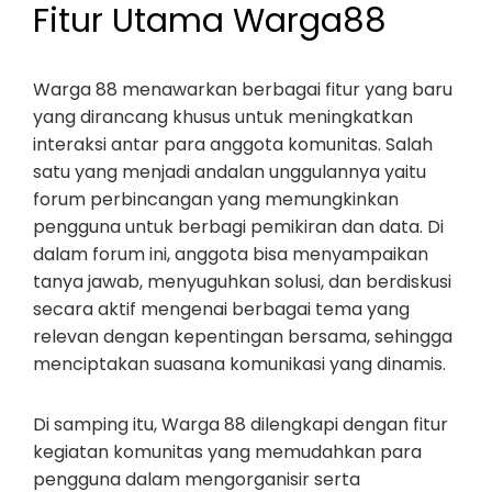
Fitur Utama Warga88
Warga 88 menawarkan berbagai fitur yang baru
yang dirancang khusus untuk meningkatkan
interaksi antar para anggota komunitas. Salah
satu yang menjadi andalan unggulannya yaitu
forum perbincangan yang memungkinkan
pengguna untuk berbagi pemikiran dan data. Di
dalam forum ini, anggota bisa menyampaikan
tanya jawab, menyuguhkan solusi, dan berdiskusi
secara aktif mengenai berbagai tema yang
relevan dengan kepentingan bersama, sehingga
menciptakan suasana komunikasi yang dinamis.
Di samping itu, Warga 88 dilengkapi dengan fitur
kegiatan komunitas yang memudahkan para
pengguna dalam mengorganisir serta