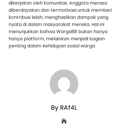
dikerjakan oleh komunitas. Anggota merasa
diberdayakan dan termotivasi untuk memberi
kontribusi lebih, menghasilkan dampak yang
nyata di dalam masyarakat mereka. Hal ini
menunjukkan bahwa Warga88 bukan hanya
hanya platform, melainkan menjadi bagian
penting dalam kehidupan sosial warga.
By RAf4L