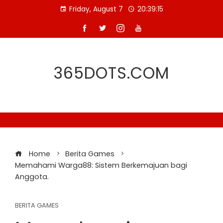
Skip
Friday, August 7
20:39:16
to
content
365DOTS.COM
Home
Berita Games
Memahami Warga88: Sistem Berkemajuan bagi
Anggota.
BERITA GAMES