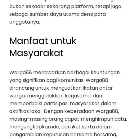
bukan sekadar sekarang platform, tetapi juga
sebagai sumber daya utama demi para
anggotanya.
Manfaat untuk
Masyarakat
Warga88 menawarkan berbagai keuntungan
yang signifikan bagi komunitas. Warga88
dirancang untuk menguatkan ikatan antar
warga, menggalakkan kerjasama, dan
memperbaiki partisipasi masyarakat dalam
aktifitas lokal. Dengan keberadaan Warga88,
masing-masing orang dapat menghimpun data,
mengungkapkan ide, dan ikut serta dalam
pengambilan keputusan bersama bersama,