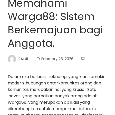
Memahami
Warga88: Sistem
Berkemajuan bagi
Anggota.
RAf4L
February 28, 2026
Dalam era berbasis teknologi yang kian semakin
modern, hubungan antarkomunitas orang dan
komunitas merupakan hal yang krusial. Satu
inovasi yang perhatian banyak orang adalah
Warga88, yang merupakan aplikasi yang
dikembangkan untuk memperkuat interaksi