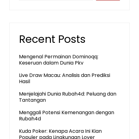
Recent Posts
Mengenal Permainan Dominoqq:
Keseruan dalam Dunia Pkv
Live Draw Macau: Analisis dan Prediksi
Hasil
Menjelajahi Dunia Rubah4d: Peluang dan
Tantangan
Menggali Potensi Kemenangan dengan
Rubah4d
Kuda Poker: Kenapa Acara Ini Kian
Populer pada Lingkungan Lover