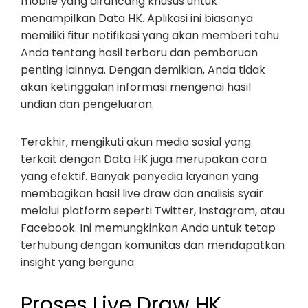
mobile yang dirancang khusus untuk
menampilkan Data HK. Aplikasi ini biasanya
memiliki fitur notifikasi yang akan memberi tahu
Anda tentang hasil terbaru dan pembaruan
penting lainnya. Dengan demikian, Anda tidak
akan ketinggalan informasi mengenai hasil
undian dan pengeluaran.
Terakhir, mengikuti akun media sosial yang
terkait dengan Data HK juga merupakan cara
yang efektif. Banyak penyedia layanan yang
membagikan hasil live draw dan analisis syair
melalui platform seperti Twitter, Instagram, atau
Facebook. Ini memungkinkan Anda untuk tetap
terhubung dengan komunitas dan mendapatkan
insight yang berguna.
Proses Live Draw HK