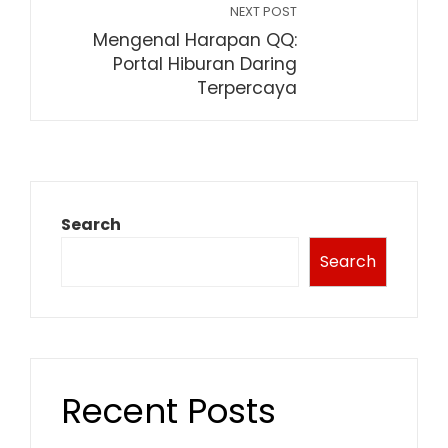
NEXT POST
Mengenal Harapan QQ:
Portal Hiburan Daring
Terpercaya
Search
Search
Recent Posts