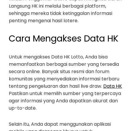
Langsung HK ini melalui berbagai platform,
sehingga mereka tidak ketinggalan informasi
penting mengenai hasil lotere.
Cara Mengakses Data HK
Untuk mengakses Data HK Lotto, Anda bisa
memanfaatkan berbagai sumber yang tersedia
secara online. Banyak situs resmi dan forum
komunitas yang menyediakan informasi terbaru
tentang pengeluaran dan hasil live draw.
Data HK
Pastikan untuk memilih sumber yang terpercaya
agar informasi yang Anda dapatkan akurat dan
up-to-date.
Selain itu, Anda dapat menggunakan aplikasi