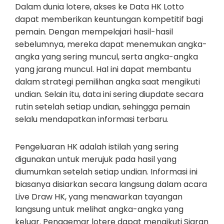
Dalam dunia lotere, akses ke Data HK Lotto
dapat memberikan keuntungan kompetitif bagi
pemain. Dengan mempelajari hasil-hasil
sebelumnya, mereka dapat menemukan angka-
angka yang sering muncul, serta angka-angka
yang jarang muncul. Hal ini dapat membantu
dalam strategi pemilihan angka saat mengikuti
undian. Selain itu, data ini sering diupdate secara
rutin setelah setiap undian, sehingga pemain
selalu mendapatkan informasi terbaru.
Pengeluaran HK adalah istilah yang sering
digunakan untuk merujuk pada hasil yang
diumumkan setelah setiap undian. Informasi ini
biasanya disiarkan secara langsung dalam acara
Live Draw HK, yang menawarkan tayangan
langsung untuk melihat angka-angka yang
keluar. Penggemar lotere dapat mengikuti Siaran