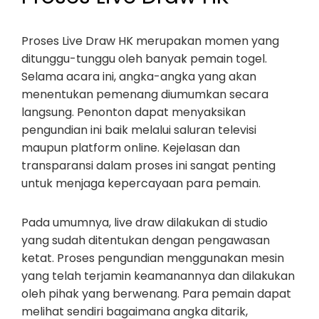
Proses Live Draw HK merupakan momen yang
ditunggu-tunggu oleh banyak pemain togel.
Selama acara ini, angka-angka yang akan
menentukan pemenang diumumkan secara
langsung. Penonton dapat menyaksikan
pengundian ini baik melalui saluran televisi
maupun platform online. Kejelasan dan
transparansi dalam proses ini sangat penting
untuk menjaga kepercayaan para pemain.
Pada umumnya, live draw dilakukan di studio
yang sudah ditentukan dengan pengawasan
ketat. Proses pengundian menggunakan mesin
yang telah terjamin keamanannya dan dilakukan
oleh pihak yang berwenang. Para pemain dapat
melihat sendiri bagaimana angka ditarik,