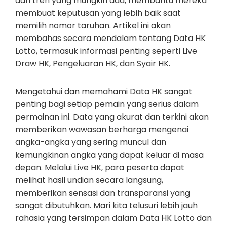
dan tren yang mungkin ada, membantu mereka
membuat keputusan yang lebih baik saat
memilih nomor taruhan. Artikel ini akan
membahas secara mendalam tentang Data HK
Lotto, termasuk informasi penting seperti Live
Draw HK, Pengeluaran HK, dan Syair HK.
Mengetahui dan memahami Data HK sangat
penting bagi setiap pemain yang serius dalam
permainan ini. Data yang akurat dan terkini akan
memberikan wawasan berharga mengenai
angka-angka yang sering muncul dan
kemungkinan angka yang dapat keluar di masa
depan. Melalui Live HK, para peserta dapat
melihat hasil undian secara langsung,
memberikan sensasi dan transparansi yang
sangat dibutuhkan. Mari kita telusuri lebih jauh
rahasia yang tersimpan dalam Data HK Lotto dan