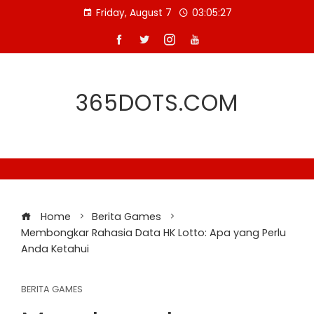
Skip
Friday, August 7
03:05:27
to
content
365DOTS.COM
Home
Berita Games
Membongkar Rahasia Data HK Lotto: Apa yang Perlu
Anda Ketahui
BERITA GAMES