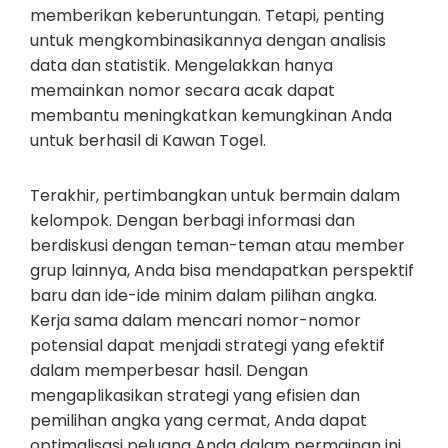
memberikan keberuntungan. Tetapi, penting
untuk mengkombinasikannya dengan analisis
data dan statistik. Mengelakkan hanya
memainkan nomor secara acak dapat
membantu meningkatkan kemungkinan Anda
untuk berhasil di Kawan Togel.
Terakhir, pertimbangkan untuk bermain dalam
kelompok. Dengan berbagi informasi dan
berdiskusi dengan teman-teman atau member
grup lainnya, Anda bisa mendapatkan perspektif
baru dan ide-ide minim dalam pilihan angka.
Kerja sama dalam mencari nomor-nomor
potensial dapat menjadi strategi yang efektif
dalam memperbesar hasil. Dengan
mengaplikasikan strategi yang efisien dan
pemilihan angka yang cermat, Anda dapat
optimalisasi peluang Anda dalam permainan ini.