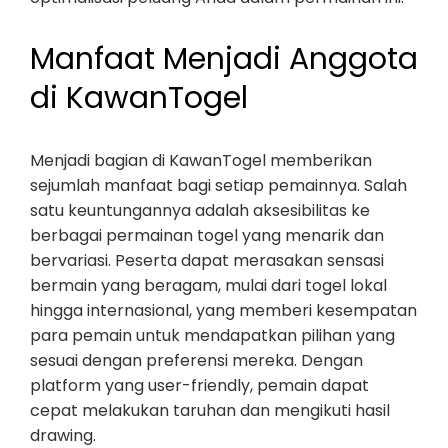
Manfaat Menjadi Anggota
di KawanTogel
Menjadi bagian di KawanTogel memberikan
sejumlah manfaat bagi setiap pemainnya. Salah
satu keuntungannya adalah aksesibilitas ke
berbagai permainan togel yang menarik dan
bervariasi. Peserta dapat merasakan sensasi
bermain yang beragam, mulai dari togel lokal
hingga internasional, yang memberi kesempatan
para pemain untuk mendapatkan pilihan yang
sesuai dengan preferensi mereka. Dengan
platform yang user-friendly, pemain dapat
cepat melakukan taruhan dan mengikuti hasil
drawing.