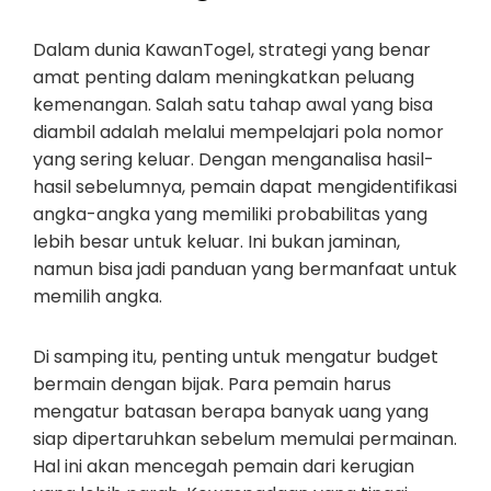
Dalam dunia KawanTogel, strategi yang benar
amat penting dalam meningkatkan peluang
kemenangan. Salah satu tahap awal yang bisa
diambil adalah melalui mempelajari pola nomor
yang sering keluar. Dengan menganalisa hasil-
hasil sebelumnya, pemain dapat mengidentifikasi
angka-angka yang memiliki probabilitas yang
lebih besar untuk keluar. Ini bukan jaminan,
namun bisa jadi panduan yang bermanfaat untuk
memilih angka.
Di samping itu, penting untuk mengatur budget
bermain dengan bijak. Para pemain harus
mengatur batasan berapa banyak uang yang
siap dipertaruhkan sebelum memulai permainan.
Hal ini akan mencegah pemain dari kerugian