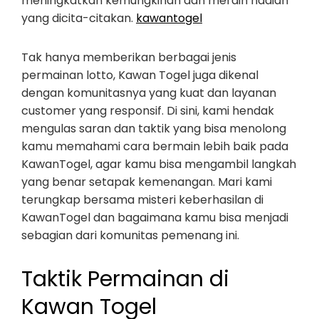
meningkatkan kemungkinan dan meraih hadiah
yang dicita-citakan.
kawantogel
Tak hanya memberikan berbagai jenis
permainan lotto, Kawan Togel juga dikenal
dengan komunitasnya yang kuat dan layanan
customer yang responsif. Di sini, kami hendak
mengulas saran dan taktik yang bisa menolong
kamu memahami cara bermain lebih baik pada
KawanTogel, agar kamu bisa mengambil langkah
yang benar setapak kemenangan. Mari kami
terungkap bersama misteri keberhasilan di
KawanTogel dan bagaimana kamu bisa menjadi
sebagian dari komunitas pemenang ini.
Taktik Permainan di
Kawan Togel