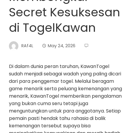
Secret Kesuksesan
di TogelKawan
RAf4L
May 24, 2026
Di dalam dunia peran taruhan, KawanTogel
sudah menjadi sebagai wadah yang paling dicari
dari para penggemar togel. Melalui beragam
game menarik serta peluang kemenangan yang
menarik, KawanTogel memberikan pengalaman
yang bukan cuma seru tetapi juga
menguntungkan untuk para anggotanya. Setiap
pemain pasti hendak tahu rahasia di balik
kemenangan tersebut supaya bisa