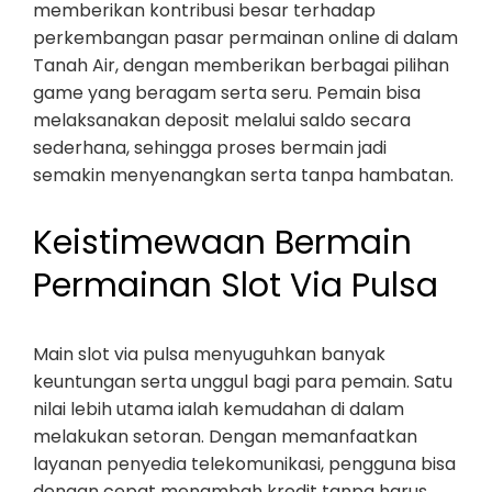
memberikan kontribusi besar terhadap
perkembangan pasar permainan online di dalam
Tanah Air, dengan memberikan berbagai pilihan
game yang beragam serta seru. Pemain bisa
melaksanakan deposit melalui saldo secara
sederhana, sehingga proses bermain jadi
semakin menyenangkan serta tanpa hambatan.
Keistimewaan Bermain
Permainan Slot Via Pulsa
Main slot via pulsa menyuguhkan banyak
keuntungan serta unggul bagi para pemain. Satu
nilai lebih utama ialah kemudahan di dalam
melakukan setoran. Dengan memanfaatkan
layanan penyedia telekomunikasi, pengguna bisa
dengan cepat menambah kredit tanpa harus