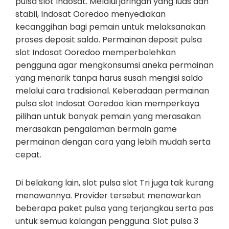
pulsa slot Indosat. Melalui jaringan yang luas dan
stabil, Indosat Ooredoo menyediakan
kecanggihan bagi pemain untuk melaksanakan
proses deposit saldo. Permainan deposit pulsa
slot Indosat Ooredoo memperbolehkan
pengguna agar mengkonsumsi aneka permainan
yang menarik tanpa harus susah mengisi saldo
melalui cara tradisional. Keberadaan permainan
pulsa slot Indosat Ooredoo kian memperkaya
pilihan untuk banyak pemain yang merasakan
merasakan pengalaman bermain game
permainan dengan cara yang lebih mudah serta
cepat.
Di belakang lain, slot pulsa slot Tri juga tak kurang
menawannya. Provider tersebut menawarkan
beberapa paket pulsa yang terjangkau serta pas
untuk semua kalangan pengguna. Slot pulsa 3