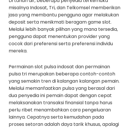
Di tanah air, beberapa penyedia terkemuka
misalnya Indosat, Tri, dan Telkomsel memberikan
jasa yang membantu pengguna agar melakukan
deposit serta menikmati beragam game slot.
Melalui lebih banyak pilihan yang mana tersedia,
pengguna dapat menentukan provider yang
cocok dari preferensi serta preferensi individu
mereka.
Permainan slot pulsa indosat dan permainan
pulsa tri merupakan beberapa contoh-contoh
yang semakin tren di kalangan kalangan pemain.
Melalui memanfaatkan pulsa yang berasal dari
dua penyedia ini pemain dapat dengan cepat
melaksanakan transaksi finansial tanpa harus
perlu ribet menambahkan cara pengeluaran
lainnya. Cepatnya serta kemudahan pada
proses setoran adalah daya tarik khusus, apalagi