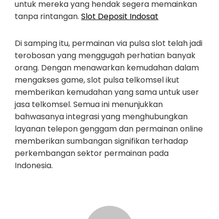
untuk mereka yang hendak segera memainkan
tanpa rintangan.
Slot Deposit Indosat
Di samping itu, permainan via pulsa slot telah jadi
terobosan yang menggugah perhatian banyak
orang. Dengan menawarkan kemudahan dalam
mengakses game, slot pulsa telkomsel ikut
memberikan kemudahan yang sama untuk user
jasa telkomsel. Semua ini menunjukkan
bahwasanya integrasi yang menghubungkan
layanan telepon genggam dan permainan online
memberikan sumbangan signifikan terhadap
perkembangan sektor permainan pada
Indonesia.