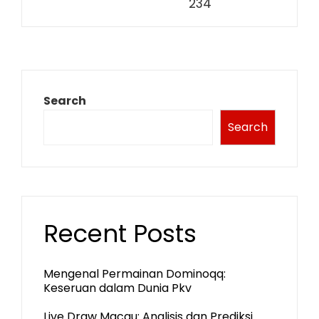
234
Search
Search
Recent Posts
Mengenal Permainan Dominoqq:
Keseruan dalam Dunia Pkv
Live Draw Macau: Analisis dan Prediksi