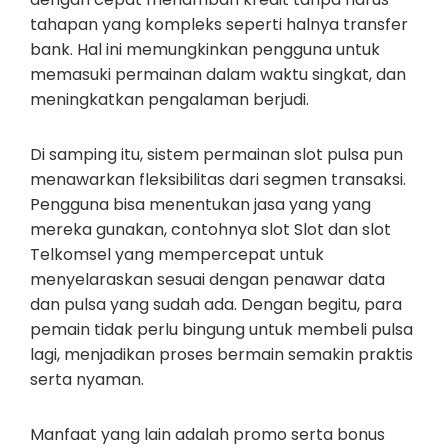
tahapan yang kompleks seperti halnya transfer
bank. Hal ini memungkinkan pengguna untuk
memasuki permainan dalam waktu singkat, dan
meningkatkan pengalaman berjudi.
Di samping itu, sistem permainan slot pulsa pun
menawarkan fleksibilitas dari segmen transaksi.
Pengguna bisa menentukan jasa yang yang
mereka gunakan, contohnya slot Slot dan slot
Telkomsel yang mempercepat untuk
menyelaraskan sesuai dengan penawar data
dan pulsa yang sudah ada. Dengan begitu, para
pemain tidak perlu bingung untuk membeli pulsa
lagi, menjadikan proses bermain semakin praktis
serta nyaman.
Manfaat yang lain adalah promo serta bonus