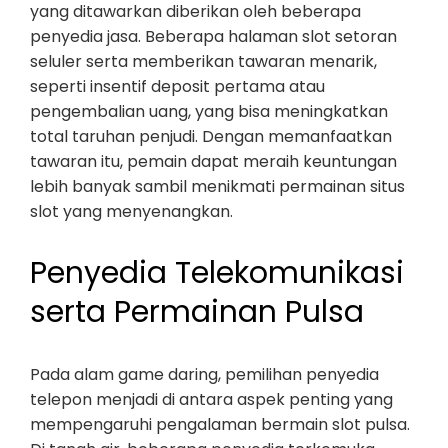
yang ditawarkan diberikan oleh beberapa
penyedia jasa. Beberapa halaman slot setoran
seluler serta memberikan tawaran menarik,
seperti insentif deposit pertama atau
pengembalian uang, yang bisa meningkatkan
total taruhan penjudi. Dengan memanfaatkan
tawaran itu, pemain dapat meraih keuntungan
lebih banyak sambil menikmati permainan situs
slot yang menyenangkan.
Penyedia Telekomunikasi
serta Permainan Pulsa
Pada alam game daring, pemilihan penyedia
telepon menjadi di antara aspek penting yang
mempengaruhi pengalaman bermain slot pulsa.