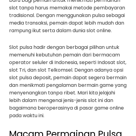
baru bagi pemain untuk menikmati permainan
slot tanpa harus memakai metode pembayaran
tradisional. Dengan menggunakan pulsa sebagai
media transaksi, pemain dapat lebih mudah dan
rampung ikut serta dalam dunia slot online.
Slot pulsa hadir dengan berbagai pilihan untuk
memenuhi kebutuhan pemain dari bermacam
operator seluler di Indonesia, seperti Indosat slot,
slot Tri, dan slot Telkomsel. Dengan adanya opsi
slot pulsa deposit, pemain dapat segera bermain
dan menikmati pengalaman bermain game yang
menyenangkan tanpa ribet. Mari kita jelajahi
lebih dalam mengenai jenis-jenis slot ini dan
bagaimana beroperasinya di pasar game online
pada waktu ini.
Macam Permainan Pulsa