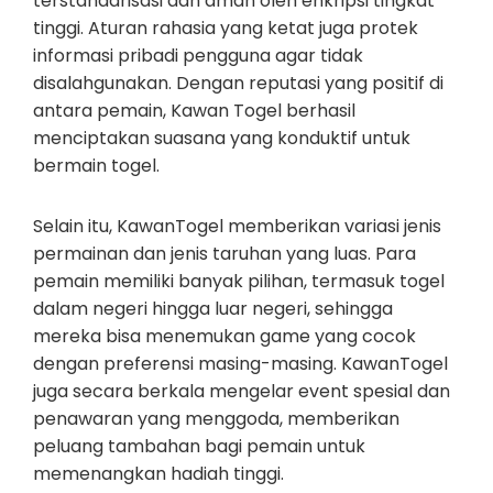
terstandarisasi dan aman oleh enkripsi tingkat
tinggi. Aturan rahasia yang ketat juga protek
informasi pribadi pengguna agar tidak
disalahgunakan. Dengan reputasi yang positif di
antara pemain, Kawan Togel berhasil
menciptakan suasana yang konduktif untuk
bermain togel.
Selain itu, KawanTogel memberikan variasi jenis
permainan dan jenis taruhan yang luas. Para
pemain memiliki banyak pilihan, termasuk togel
dalam negeri hingga luar negeri, sehingga
mereka bisa menemukan game yang cocok
dengan preferensi masing-masing. KawanTogel
juga secara berkala mengelar event spesial dan
penawaran yang menggoda, memberikan
peluang tambahan bagi pemain untuk
memenangkan hadiah tinggi.