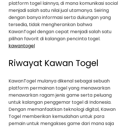
platform togel lainnya, di mana komunikasi social
menjadi salah satu nilai jual utamanya. Seiring
dengan banya informasi serta dukungan yang
tersedia, tidak mengherankan bahwa
KawanTogel dengan cepat menjadi salah satu
pilihan favorit di kalangan pencinta togel.
kawantogel
Riwayat Kawan Togel
KawanTogel mulanya dikenal sebagai sebuah
platform permainan togel yang menawarkan
menawarkan ragam jenis game serta peluang
untuk kalangan penggemar togel di Indonesia.
Dengan memanfaatkan teknologi digital, Kawan
Togel memberikan kemudahan untuk para
pemain untuk mengakses game dari mana saja