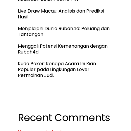
Live Draw Macau: Analisis dan Prediksi
Hasil
Menjelajahi Dunia Rubah4d: Peluang dan
Tantangan
Menggali Potensi Kemenangan dengan
Rubah4d
Kuda Poker: Kenapa Acara Ini Kian
Populer pada Lingkungan Lover
Permainan Judi.
Recent Comments