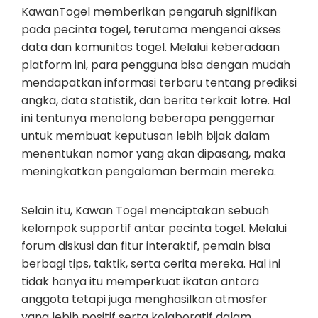
KawanTogel memberikan pengaruh signifikan
pada pecinta togel, terutama mengenai akses
data dan komunitas togel. Melalui keberadaan
platform ini, para pengguna bisa dengan mudah
mendapatkan informasi terbaru tentang prediksi
angka, data statistik, dan berita terkait lotre. Hal
ini tentunya menolong beberapa penggemar
untuk membuat keputusan lebih bijak dalam
menentukan nomor yang akan dipasang, maka
meningkatkan pengalaman bermain mereka.
Selain itu, Kawan Togel menciptakan sebuah
kelompok supportif antar pecinta togel. Melalui
forum diskusi dan fitur interaktif, pemain bisa
berbagi tips, taktik, serta cerita mereka. Hal ini
tidak hanya itu memperkuat ikatan antara
anggota tetapi juga menghasilkan atmosfer
yang lebih positif serta kolaboratif dalam