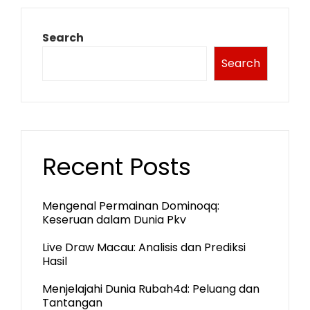
Search
Search
Recent Posts
Mengenal Permainan Dominoqq:
Keseruan dalam Dunia Pkv
Live Draw Macau: Analisis dan Prediksi
Hasil
Menjelajahi Dunia Rubah4d: Peluang dan
Tantangan