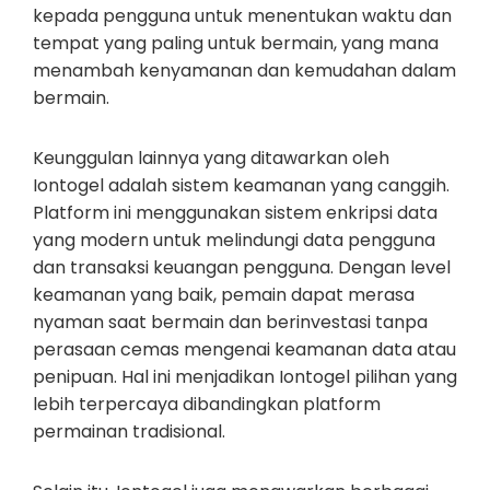
kepada pengguna untuk menentukan waktu dan
tempat yang paling untuk bermain, yang mana
menambah kenyamanan dan kemudahan dalam
bermain.
Keunggulan lainnya yang ditawarkan oleh
Iontogel adalah sistem keamanan yang canggih.
Platform ini menggunakan sistem enkripsi data
yang modern untuk melindungi data pengguna
dan transaksi keuangan pengguna. Dengan level
keamanan yang baik, pemain dapat merasa
nyaman saat bermain dan berinvestasi tanpa
perasaan cemas mengenai keamanan data atau
penipuan. Hal ini menjadikan Iontogel pilihan yang
lebih terpercaya dibandingkan platform
permainan tradisional.