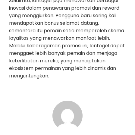
Selain itu, Iontogel juga menawarkan berbagai
inovasi dalam penawaran promosi dan reward
yang menggiurkan. Pengguna baru sering kali
mendapatkan bonus selamat datang,
sementara itu pemain setia memperoleh skema
loyalitas yang menawarkan manfaat lebih.
Melalui keberagaman promosi ini, Iontogel dapat
menggaet lebih banyak pemain dan menjaga
keterlibatan mereka, yang menciptakan
ekosistem permainan yang lebih dinamis dan
menguntungkan.