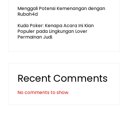
Menggali Potensi Kemenangan dengan
Rubah4d
Kuda Poker: Kenapa Acara Ini Kian
Populer pada Lingkungan Lover
Permainan Judi.
Recent Comments
No comments to show.