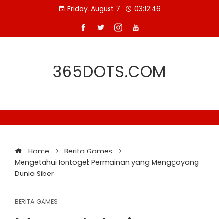
Skip
Friday, August 7
03:12:46
to
content
365DOTS.COM
Home
Berita Games
Mengetahui Iontogel: Permainan yang Menggoyang
Dunia Siber
BERITA GAMES