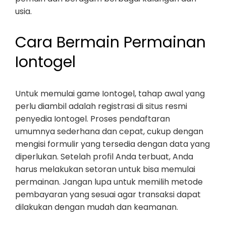
usia.
Cara Bermain Permainan
Iontogel
Untuk memulai game Iontogel, tahap awal yang
perlu diambil adalah registrasi di situs resmi
penyedia Iontogel. Proses pendaftaran
umumnya sederhana dan cepat, cukup dengan
mengisi formulir yang tersedia dengan data yang
diperlukan. Setelah profil Anda terbuat, Anda
harus melakukan setoran untuk bisa memulai
permainan. Jangan lupa untuk memilih metode
pembayaran yang sesuai agar transaksi dapat
dilakukan dengan mudah dan keamanan.