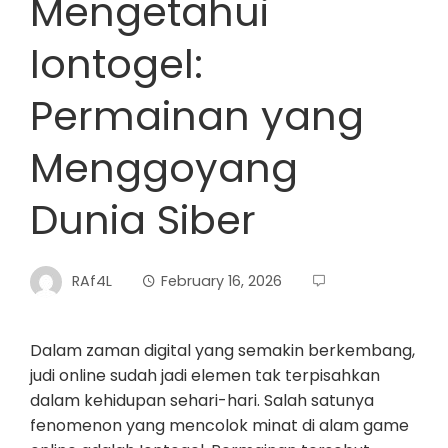
Mengetahui
Iontogel:
Permainan yang
Menggoyang
Dunia Siber
RAf4L
February 16, 2026
Dalam zaman digital yang semakin berkembang,
judi online sudah jadi elemen tak terpisahkan
dalam kehidupan sehari-hari. Salah satunya
fenomenon yang mencolok minat di alam game