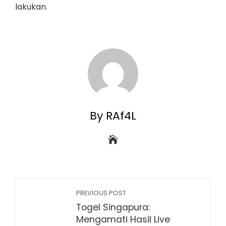
lakukan.
By RAf4L
PREVIOUS POST
Togel Singapura:
Mengamati Hasil Live