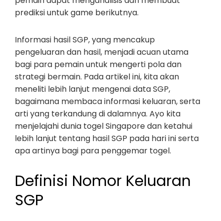
pemain dapat menganalisis dan membuat
prediksi untuk game berikutnya.
Informasi hasil SGP, yang mencakup
pengeluaran dan hasil, menjadi acuan utama
bagi para pemain untuk mengerti pola dan
strategi bermain. Pada artikel ini, kita akan
meneliti lebih lanjut mengenai data SGP,
bagaimana membaca informasi keluaran, serta
arti yang terkandung di dalamnya. Ayo kita
menjelajahi dunia togel Singapore dan ketahui
lebih lanjut tentang hasil SGP pada hari ini serta
apa artinya bagi para penggemar togel.
Definisi Nomor Keluaran
SGP