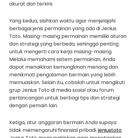
akurat dan terkini.
Yang kedua, sisihkan waktu agar menjelajahi
berbagai jenis permainan yang ada di Jenius
Toto. Masing-masing permainan memiliki aturan
dan strategi yang berbeda, sehingga penting
untuk mengerti cara kerja masing-masing.
Melalui memahami sistem permainan, Anda
dapat menaikkan kemungkinan menang dan
menikmati pengalaman bermain yang lebih
memuaskan. Selain itu, cobalah untuk mengikuti
grup Jenius Toto di media sosial atau forum
perbincangan untuk berbagi tips dan strategi
dengan pemain lain.
Ketiga, atur anggaran bermain Anda supaya
tidak memengaruhi finansial pribadi.
jeniustoto
Jenius Toto memungkinkan agar menetapkan