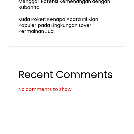
Menggali Potensi Kemenangan dengan
Rubah4d
Kuda Poker: Kenapa Acara Ini Kian
Populer pada Lingkungan Lover
Permainan Judi.
Recent Comments
No comments to show.