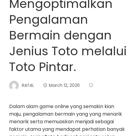
Mengoptimalkan
Pengalaman
Bermain dengan
Jenius Toto melalui
Toto Pintar.
RAf4L
March 12, 2026
Dalam alam game online yang semakin kian
maju, pengalaman bermain yang yang menarik
menarik serta memuaskan menjadi sebagai
faktor utama yang mendapat perhatian banyak