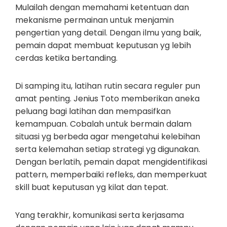
Mulailah dengan memahami ketentuan dan
mekanisme permainan untuk menjamin
pengertian yang detail. Dengan ilmu yang baik,
pemain dapat membuat keputusan yg lebih
cerdas ketika bertanding.
Di samping itu, latihan rutin secara reguler pun
amat penting. Jenius Toto memberikan aneka
peluang bagi latihan dan mempasifkan
kemampuan. Cobalah untuk bermain dalam
situasi yg berbeda agar mengetahui kelebihan
serta kelemahan setiap strategi yg digunakan.
Dengan berlatih, pemain dapat mengidentifikasi
pattern, memperbaiki refleks, dan memperkuat
skill buat keputusan yg kilat dan tepat.
Yang terakhir, komunikasi serta kerjasama