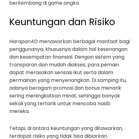
berkembang di game angka.
Keuntungan dan Risiko
Harapan4D menawarkan berbagai manfaat bagi
penggunanya, khususnya dalam hal kesenangan
dan kesempatan finansial. Dengan sistem yang
transparan dan mudah diakses, para pemain
dapat merasakan sensasi ikut serta dalam
permainan yang menyenangkan. Di samping itu,
adanya beragam promosi dan bonus menarik
sering meningkatkan minat, sehingga banyak
sekali yang tertarik untuk mencoba nasib
mereka.
Tetapi, di antara keuntungan yang ditawarkan,
terdapat risiko yang tidak bisa dibiarkan.