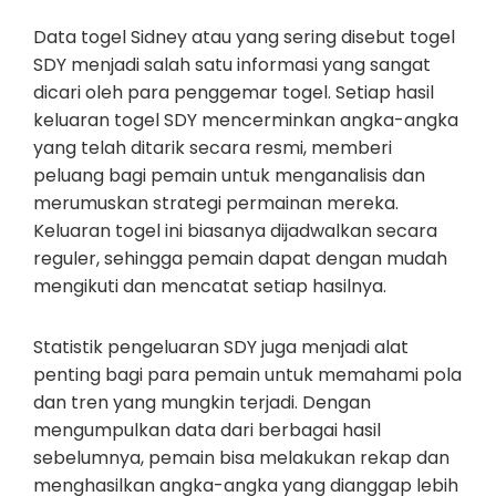
Data togel Sidney atau yang sering disebut togel
SDY menjadi salah satu informasi yang sangat
dicari oleh para penggemar togel. Setiap hasil
keluaran togel SDY mencerminkan angka-angka
yang telah ditarik secara resmi, memberi
peluang bagi pemain untuk menganalisis dan
merumuskan strategi permainan mereka.
Keluaran togel ini biasanya dijadwalkan secara
reguler, sehingga pemain dapat dengan mudah
mengikuti dan mencatat setiap hasilnya.
Statistik pengeluaran SDY juga menjadi alat
penting bagi para pemain untuk memahami pola
dan tren yang mungkin terjadi. Dengan
mengumpulkan data dari berbagai hasil
sebelumnya, pemain bisa melakukan rekap dan
menghasilkan angka-angka yang dianggap lebih