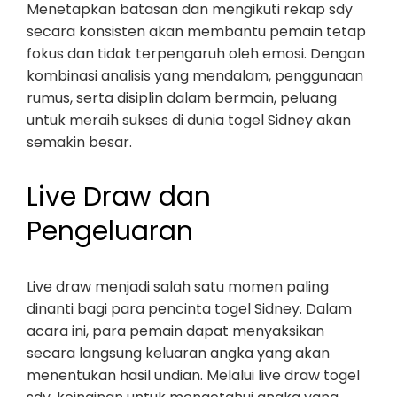
Menetapkan batasan dan mengikuti rekap sdy
secara konsisten akan membantu pemain tetap
fokus dan tidak terpengaruh oleh emosi. Dengan
kombinasi analisis yang mendalam, penggunaan
rumus, serta disiplin dalam bermain, peluang
untuk meraih sukses di dunia togel Sidney akan
semakin besar.
Live Draw dan
Pengeluaran
Live draw menjadi salah satu momen paling
dinanti bagi para pencinta togel Sidney. Dalam
acara ini, para pemain dapat menyaksikan
secara langsung keluaran angka yang akan
menentukan hasil undian. Melalui live draw togel