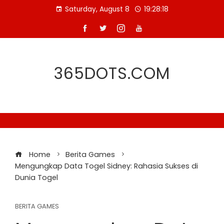
Skip
Saturday, August 8
19:28:19
to
content
365DOTS.COM
Home
Berita Games
Mengungkap Data Togel Sidney: Rahasia Sukses di
Dunia Togel
BERITA GAMES