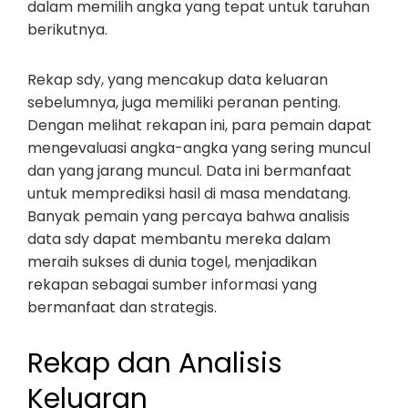
dalam memilih angka yang tepat untuk taruhan
berikutnya.
Rekap sdy, yang mencakup data keluaran
sebelumnya, juga memiliki peranan penting.
Dengan melihat rekapan ini, para pemain dapat
mengevaluasi angka-angka yang sering muncul
dan yang jarang muncul. Data ini bermanfaat
untuk memprediksi hasil di masa mendatang.
Banyak pemain yang percaya bahwa analisis
data sdy dapat membantu mereka dalam
meraih sukses di dunia togel, menjadikan
rekapan sebagai sumber informasi yang
bermanfaat dan strategis.
Rekap dan Analisis
Keluaran