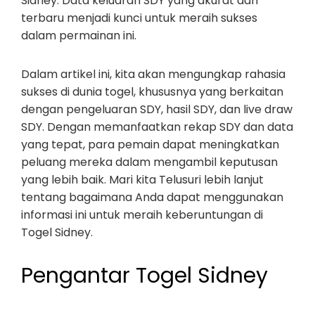
Sidney. Data keluaran SDY yang akurat dan
terbaru menjadi kunci untuk meraih sukses
dalam permainan ini.
Dalam artikel ini, kita akan mengungkap rahasia
sukses di dunia togel, khususnya yang berkaitan
dengan pengeluaran SDY, hasil SDY, dan live draw
SDY. Dengan memanfaatkan rekap SDY dan data
yang tepat, para pemain dapat meningkatkan
peluang mereka dalam mengambil keputusan
yang lebih baik. Mari kita Telusuri lebih lanjut
tentang bagaimana Anda dapat menggunakan
informasi ini untuk meraih keberuntungan di
Togel Sidney.
Pengantar Togel Sidney