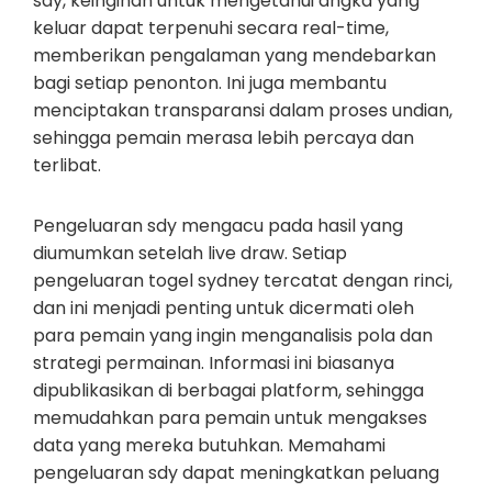
sdy, keinginan untuk mengetahui angka yang
keluar dapat terpenuhi secara real-time,
memberikan pengalaman yang mendebarkan
bagi setiap penonton. Ini juga membantu
menciptakan transparansi dalam proses undian,
sehingga pemain merasa lebih percaya dan
terlibat.
Pengeluaran sdy mengacu pada hasil yang
diumumkan setelah live draw. Setiap
pengeluaran togel sydney tercatat dengan rinci,
dan ini menjadi penting untuk dicermati oleh
para pemain yang ingin menganalisis pola dan
strategi permainan. Informasi ini biasanya
dipublikasikan di berbagai platform, sehingga
memudahkan para pemain untuk mengakses
data yang mereka butuhkan. Memahami
pengeluaran sdy dapat meningkatkan peluang