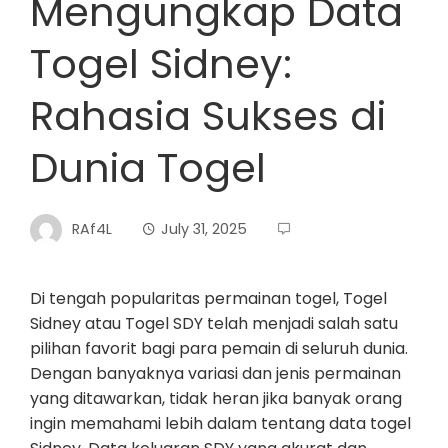
Mengungkap Data
Togel Sidney:
Rahasia Sukses di
Dunia Togel
RAf4L
July 31, 2025
Di tengah popularitas permainan togel, Togel
Sidney atau Togel SDY telah menjadi salah satu
pilihan favorit bagi para pemain di seluruh dunia.
Dengan banyaknya variasi dan jenis permainan
yang ditawarkan, tidak heran jika banyak orang
ingin memahami lebih dalam tentang data togel