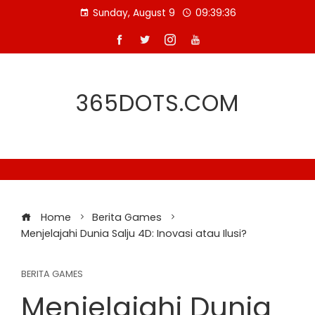
Skip
Sunday, August 9
09:39:37
to
content
365DOTS.COM
Home
Berita Games
Menjelajahi Dunia Salju 4D: Inovasi atau Ilusi?
BERITA GAMES
Menjelajahi Dunia