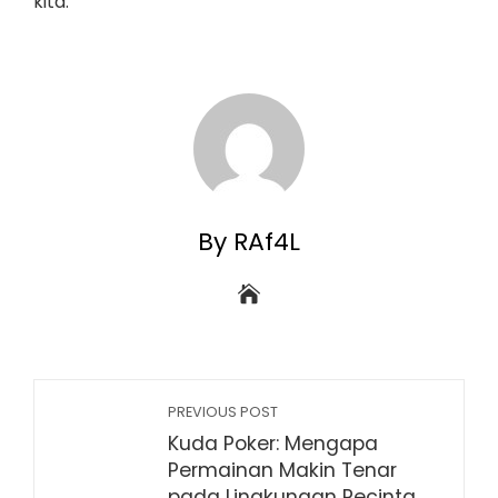
kita.
By RAf4L
PREVIOUS POST
Kuda Poker: Mengapa
Permainan Makin Tenar
pada Lingkungan Pecinta