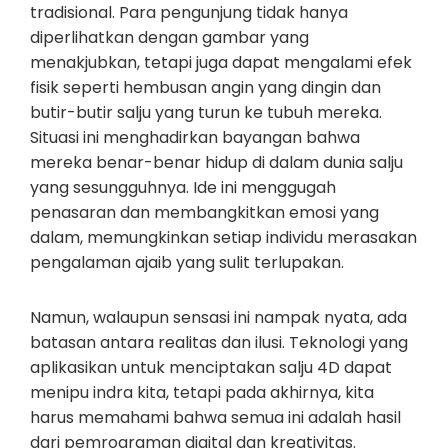
tradisional. Para pengunjung tidak hanya
diperlihatkan dengan gambar yang
menakjubkan, tetapi juga dapat mengalami efek
fisik seperti hembusan angin yang dingin dan
butir-butir salju yang turun ke tubuh mereka.
Situasi ini menghadirkan bayangan bahwa
mereka benar-benar hidup di dalam dunia salju
yang sesungguhnya. Ide ini menggugah
penasaran dan membangkitkan emosi yang
dalam, memungkinkan setiap individu merasakan
pengalaman ajaib yang sulit terlupakan.
Namun, walaupun sensasi ini nampak nyata, ada
batasan antara realitas dan ilusi. Teknologi yang
aplikasikan untuk menciptakan salju 4D dapat
menipu indra kita, tetapi pada akhirnya, kita
harus memahami bahwa semua ini adalah hasil
dari pemrograman digital dan kreativitas.