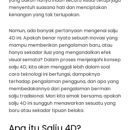
yang bukan hanya indah secara visual tetapi juga
menyentuh suasana hati dan menciptakan
kenangan yang tak terlupakan.
Namun, ada banyak pertanyaan mengenai salju
4D ini. Apakah benar nyata sebuah inovasi yang
mampu memberikan pengalaman baru, atau
hanya sekadar ilusi yang mengandalkan efek
visual semata? Dalam proses menjelajahi konsep
salju 4D, kita akan menggali lebih dalam soal
cara teknologi ini berfungsi, dampaknya
terhadap pengalaman pengguna, dan apa yang
membedakannya dari pengalaman bermain
salju tradisional. Mari kita simak bersama, apakah
salju 4D ini sungguh menawarkan sesuatu yang
baru atau sekadar tipuan belaka.
Apa itu Salju 4D?