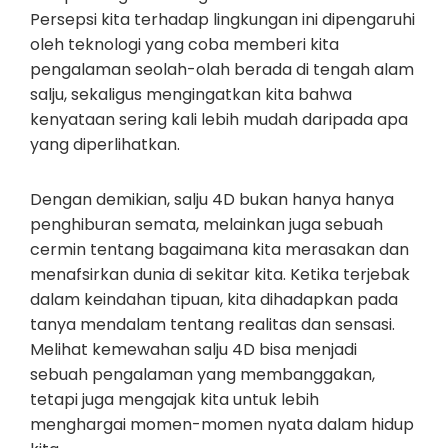
Persepsi kita terhadap lingkungan ini dipengaruhi
oleh teknologi yang coba memberi kita
pengalaman seolah-olah berada di tengah alam
salju, sekaligus mengingatkan kita bahwa
kenyataan sering kali lebih mudah daripada apa
yang diperlihatkan.
Dengan demikian, salju 4D bukan hanya hanya
penghiburan semata, melainkan juga sebuah
cermin tentang bagaimana kita merasakan dan
menafsirkan dunia di sekitar kita. Ketika terjebak
dalam keindahan tipuan, kita dihadapkan pada
tanya mendalam tentang realitas dan sensasi.
Melihat kemewahan salju 4D bisa menjadi
sebuah pengalaman yang membanggakan,
tetapi juga mengajak kita untuk lebih
menghargai momen-momen nyata dalam hidup