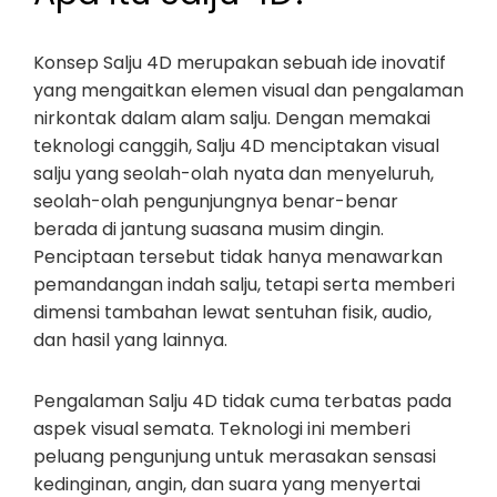
Konsep Salju 4D merupakan sebuah ide inovatif
yang mengaitkan elemen visual dan pengalaman
nirkontak dalam alam salju. Dengan memakai
teknologi canggih, Salju 4D menciptakan visual
salju yang seolah-olah nyata dan menyeluruh,
seolah-olah pengunjungnya benar-benar
berada di jantung suasana musim dingin.
Penciptaan tersebut tidak hanya menawarkan
pemandangan indah salju, tetapi serta memberi
dimensi tambahan lewat sentuhan fisik, audio,
dan hasil yang lainnya.
Pengalaman Salju 4D tidak cuma terbatas pada
aspek visual semata. Teknologi ini memberi
peluang pengunjung untuk merasakan sensasi
kedinginan, angin, dan suara yang menyertai