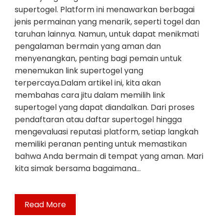
supertogel. Platform ini menawarkan berbagai
jenis permainan yang menarik, seperti togel dan
taruhan lainnya. Namun, untuk dapat menikmati
pengalaman bermain yang aman dan
menyenangkan, penting bagi pemain untuk
menemukan link supertogel yang
terpercaya.Dalam artikel ini, kita akan
membahas cara jitu dalam memilih link
supertogel yang dapat diandalkan. Dari proses
pendaftaran atau daftar supertogel hingga
mengevaluasi reputasi platform, setiap langkah
memiliki peranan penting untuk memastikan
bahwa Anda bermain di tempat yang aman. Mari
kita simak bersama bagaimana…
Read More