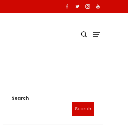
Search
Search