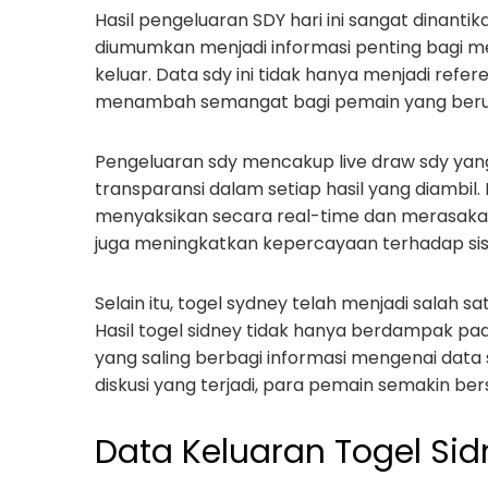
Hasil pengeluaran SDY hari ini sangat dinantik
diumumkan menjadi informasi penting bagi 
keluar. Data sdy ini tidak hanya menjadi refer
menambah semangat bagi pemain yang beru
Pengeluaran sdy mencakup live draw sdy yan
transparansi dalam setiap hasil yang diambil
menyaksikan secara real-time dan merasakan
juga meningkatkan kepercayaan terhadap si
Selain itu, togel sydney telah menjadi salah 
Hasil togel sidney tidak hanya berdampak pa
yang saling berbagi informasi mengenai data
diskusi yang terjadi, para pemain semakin be
Data Keluaran Togel Sid