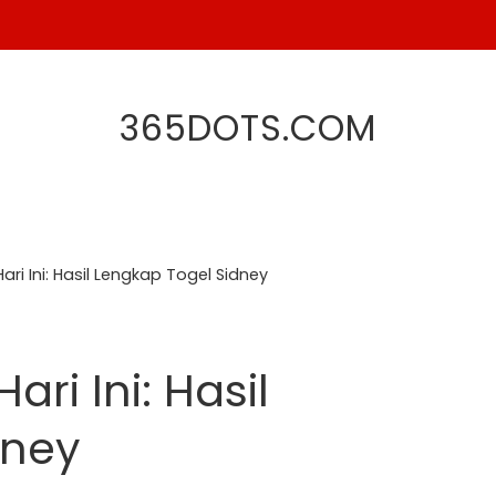
365DOTS.COM
ri Ini: Hasil Lengkap Togel Sidney
ri Ini: Hasil
dney