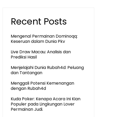
Recent Posts
Mengenal Permainan Dominoqq:
Keseruan dalam Dunia Pkv
Live Draw Macau: Analisis dan
Prediksi Hasil
Menjelajahi Dunia Rubah4d: Peluang
dan Tantangan
Menggali Potensi Kemenangan
dengan Rubah4d
Kuda Poker: Kenapa Acara Ini Kian
Populer pada Lingkungan Lover
Permainan Judi.