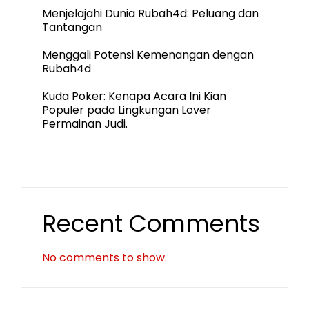
Menjelajahi Dunia Rubah4d: Peluang dan
Tantangan
Menggali Potensi Kemenangan dengan
Rubah4d
Kuda Poker: Kenapa Acara Ini Kian
Populer pada Lingkungan Lover
Permainan Judi.
Recent Comments
No comments to show.