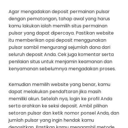
Agar mengadakan deposit permainan pulsar
dengan pemotongan, tahap awal yang harus
kamu lakukan ialah memilih situs permainan
pulsar yang dapat dipercaya. Pastikan website
itu memberikan opsi deposit menggunakan
pulsar sambil mengurangi sejumlah dana dari
seluruh deposit Anda. Cek juga komentar serta
penilaian situs untuk menjamin keamanan dan
kenyamanan sebelumnya mengadakan proses.
Kemudian memilih website yang benar, kamu
dapat melakukan pendaftaran jika masih
memiliki akun. Setelah nya, login ke profil Anda
serta arahkan ke seksi deposit. Ambil pilihan
setoran pulsar dan ketik nomor ponsel Anda, dan
jumlah pulsar yang ingin hendak kamu
depositkan. Pastikan kamu mengambil metode