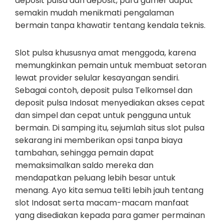
deposit pulsa dan deposit, para gamer dapat
semakin mudah menikmati pengalaman
bermain tanpa khawatir tentang kendala teknis.
Slot pulsa khususnya amat menggoda, karena
memungkinkan pemain untuk membuat setoran
lewat provider selular kesayangan sendiri.
Sebagai contoh, deposit pulsa Telkomsel dan
deposit pulsa Indosat menyediakan akses cepat
dan simpel dan cepat untuk pengguna untuk
bermain. Di samping itu, sejumlah situs slot pulsa
sekarang ini memberikan opsi tanpa biaya
tambahan, sehingga pemain dapat
memaksimalkan saldo mereka dan
mendapatkan peluang lebih besar untuk
menang. Ayo kita semua teliti lebih jauh tentang
slot Indosat serta macam-macam manfaat
yang disediakan kepada para gamer permainan