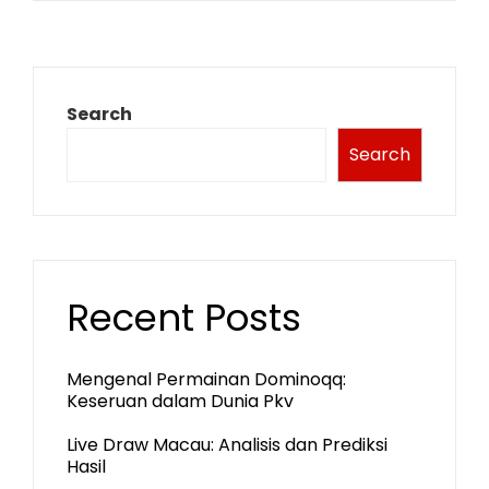
Search
Search
Recent Posts
Mengenal Permainan Dominoqq:
Keseruan dalam Dunia Pkv
Live Draw Macau: Analisis dan Prediksi
Hasil