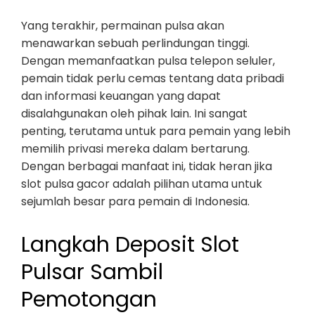
Yang terakhir, permainan pulsa akan
menawarkan sebuah perlindungan tinggi.
Dengan memanfaatkan pulsa telepon seluler,
pemain tidak perlu cemas tentang data pribadi
dan informasi keuangan yang dapat
disalahgunakan oleh pihak lain. Ini sangat
penting, terutama untuk para pemain yang lebih
memilih privasi mereka dalam bertarung.
Dengan berbagai manfaat ini, tidak heran jika
slot pulsa gacor adalah pilihan utama untuk
sejumlah besar para pemain di Indonesia.
Langkah Deposit Slot
Pulsar Sambil
Pemotongan