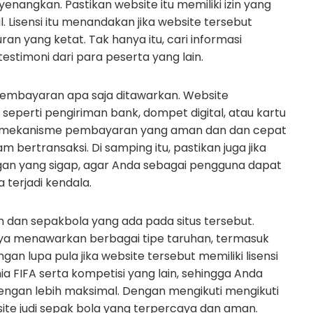
angkan. Pastikan website itu memiliki izin yang
l. Lisensi itu menandakan jika website tersebut
ran yang ketat. Tak hanya itu, cari informasi
testimoni dari para peserta yang lain.
pembayaran apa saja ditawarkan. Website
 seperti pengiriman bank, dompet digital, atau kartu
liki mekanisme pembayaran yang aman dan dan cepat
bertransaksi. Di samping itu, pastikan juga jika
an yang sigap, agar Anda sebagai pengguna dapat
terjadi kendala.
 dan sepakbola yang ada pada situs tersebut.
nya menawarkan berbagai tipe taruhan, termasuk
gan lupa pula jika website tersebut memiliki lisensi
 FIFA serta kompetisi yang lain, sehingga Anda
engan lebih maksimal. Dengan mengikuti mengikuti
te judi sepak bola yang terpercaya dan aman.