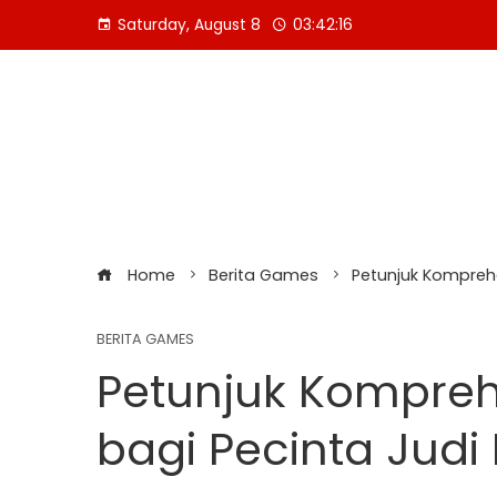
Skip
Saturday, August 8
03:42:17
to
content
Home
Berita Games
Petunjuk Komprehe
BERITA GAMES
Petunjuk Kompreh
bagi Pecinta Judi