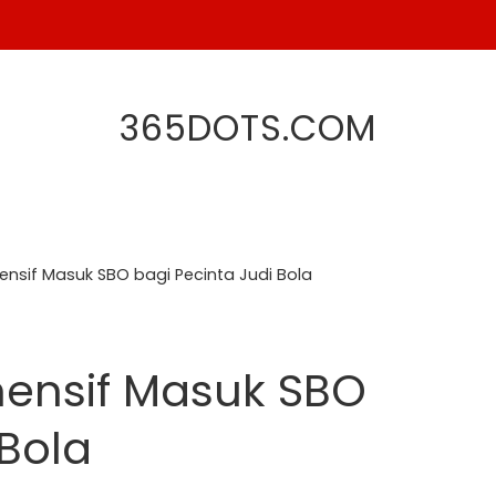
365DOTS.COM
nsif Masuk SBO bagi Pecinta Judi Bola
ensif Masuk SBO
 Bola