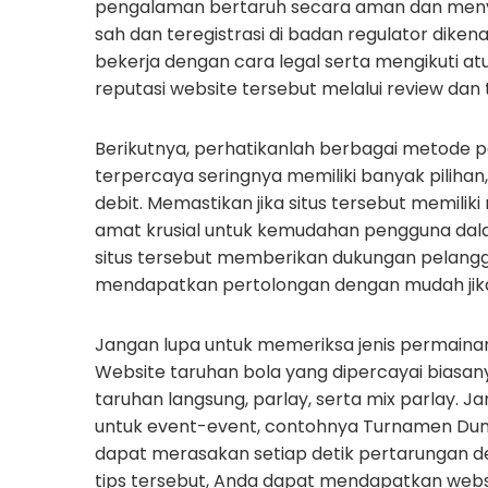
pengalaman bertaruh secara aman dan menyen
sah dan teregistrasi di badan regulator dikena
bekerja dengan cara legal serta mengikuti atu
reputasi website tersebut melalui review dan 
Berikutnya, perhatikanlah berbagai metode 
terpercaya seringnya memiliki banyak pilihan,
debit. Memastikan jika situs tersebut memi
amat krusial untuk kemudahan pengguna dalam 
situs tersebut memberikan dukungan pelangg
mendapatkan pertolongan dengan mudah jika 
Jangan lupa untuk memeriksa jenis permainan
Website taruhan bola yang dipercayai biasa
taruhan langsung, parlay, serta mix parlay. Jan
untuk event-event, contohnya Turnamen Dunia
dapat merasakan setiap detik pertarungan d
tips tersebut, Anda dapat mendapatkan websi