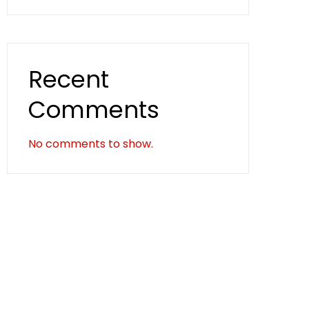
Recent
Comments
No comments to show.