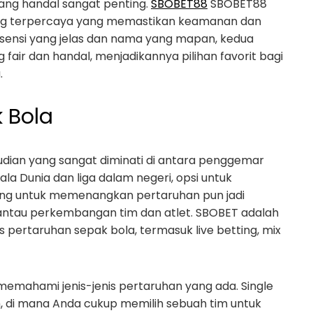
yang handal sangat penting.
SBOBET88
SBOBET88
 yang terpercaya yang memastikan keamanan dan
ensi yang jelas dan nama yang mapan, kedua
fair dan handal, menjadikannya pilihan favorit bagi
.
 Bola
dian yang sangat diminati di antara penggemar
la Dunia dan liga dalam negeri, opsi untuk
ang untuk memenangkan pertaruhan pun jadi
ntau perkembangan tim dan atlet. SBOBET adalah
pertaruhan sepak bola, termasuk live betting, mix
emahami jenis-jenis pertaruhan yang ada. Single
, di mana Anda cukup memilih sebuah tim untuk