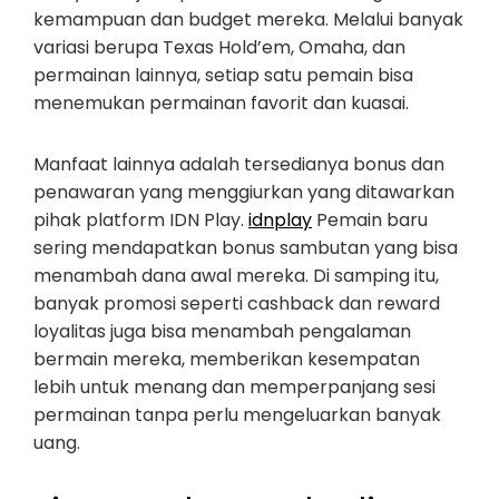
kemampuan dan budget mereka. Melalui banyak
variasi berupa Texas Hold’em, Omaha, dan
permainan lainnya, setiap satu pemain bisa
menemukan permainan favorit dan kuasai.
Manfaat lainnya adalah tersedianya bonus dan
penawaran yang menggiurkan yang ditawarkan
pihak platform IDN Play.
idnplay
Pemain baru
sering mendapatkan bonus sambutan yang bisa
menambah dana awal mereka. Di samping itu,
banyak promosi seperti cashback dan reward
loyalitas juga bisa menambah pengalaman
bermain mereka, memberikan kesempatan
lebih untuk menang dan memperpanjang sesi
permainan tanpa perlu mengeluarkan banyak
uang.