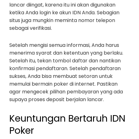
lancar diingat, karena itu ini akan digunakan
ketika Anda login ke akun IDN Anda. Sebagian
situs juga mungkin meminta nomor telepon
sebagai verifikasi.
Setelah mengisi semua informasi, Anda harus
menerima syarat dan ketentuan yang berlaku.
Setelah itu, tekan tombol daftar dan nantikan
konfirmasi pendaftaran. Setelah pendaftaran
sukses, Anda bisa membuat setoran untuk
memulai bermain poker di internet. Pastikan
agar mengecek pilihan pembayaran yang ada
supaya proses deposit berjalan lancar.
Keuntungan Bertaruh IDN
Poker