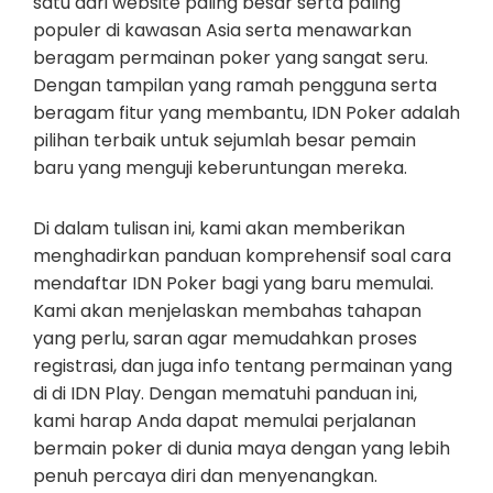
satu dari website paling besar serta paling
populer di kawasan Asia serta menawarkan
beragam permainan poker yang sangat seru.
Dengan tampilan yang ramah pengguna serta
beragam fitur yang membantu, IDN Poker adalah
pilihan terbaik untuk sejumlah besar pemain
baru yang menguji keberuntungan mereka.
Di dalam tulisan ini, kami akan memberikan
menghadirkan panduan komprehensif soal cara
mendaftar IDN Poker bagi yang baru memulai.
Kami akan menjelaskan membahas tahapan
yang perlu, saran agar memudahkan proses
registrasi, dan juga info tentang permainan yang
di di IDN Play. Dengan mematuhi panduan ini,
kami harap Anda dapat memulai perjalanan
bermain poker di dunia maya dengan yang lebih
penuh percaya diri dan menyenangkan.