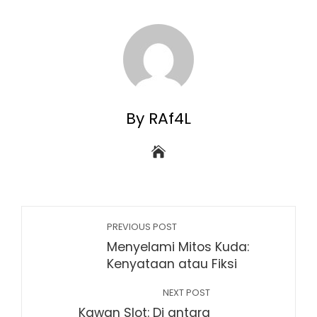
By RAf4L
PREVIOUS POST
Menyelami Mitos Kuda:
Kenyataan atau Fiksi
NEXT POST
Kawan Slot: Di antara