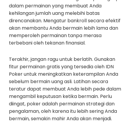
dalam permainan yang membuat Anda
kehilangan jumlah uang melebihi batas
direncanakan. Mengatur bankroll secara efektif
akan membantu Anda bermain lebih lama dan
memperoleh permainan tanpa merasa
terbebani oleh tekanan finansial.
Terakhir, jangan ragu untuk berlatih. Gunakan
fitur permainan gratis yang tersedia oleh IDN
Poker untuk meningkatkan keterampilan Anda
sebelum bermain uang asli. Latihan secara
teratur dapat membuat Anda lebih pede dalam
mengambil keputusan ketika bermain. Perlu
diingat, poker adalah permainan strategi dan
pengalaman, oleh karena itu lebih sering Anda
bermain, semakin mahir Anda akan menjadi.