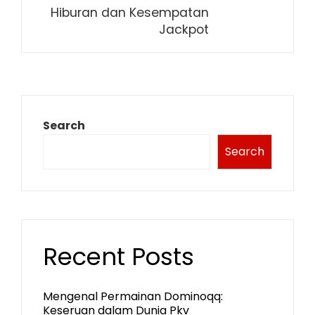
Hiburan dan Kesempatan
Jackpot
Search
Search
Recent Posts
Mengenal Permainan Dominoqq:
Keseruan dalam Dunia Pkv