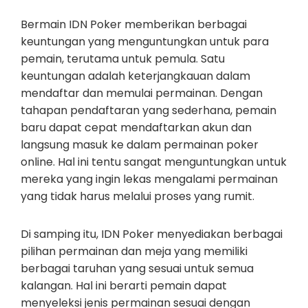
Bermain IDN Poker memberikan berbagai
keuntungan yang menguntungkan untuk para
pemain, terutama untuk pemula. Satu
keuntungan adalah keterjangkauan dalam
mendaftar dan memulai permainan. Dengan
tahapan pendaftaran yang sederhana, pemain
baru dapat cepat mendaftarkan akun dan
langsung masuk ke dalam permainan poker
online. Hal ini tentu sangat menguntungkan untuk
mereka yang ingin lekas mengalami permainan
yang tidak harus melalui proses yang rumit.
Di samping itu, IDN Poker menyediakan berbagai
pilihan permainan dan meja yang memiliki
berbagai taruhan yang sesuai untuk semua
kalangan. Hal ini berarti pemain dapat
menyeleksi jenis permainan sesuai dengan