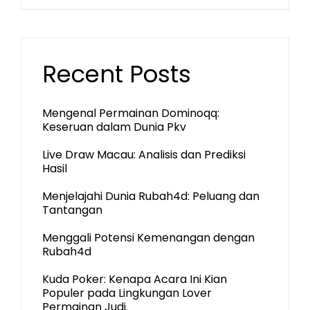
Recent Posts
Mengenal Permainan Dominoqq:
Keseruan dalam Dunia Pkv
Live Draw Macau: Analisis dan Prediksi
Hasil
Menjelajahi Dunia Rubah4d: Peluang dan
Tantangan
Menggali Potensi Kemenangan dengan
Rubah4d
Kuda Poker: Kenapa Acara Ini Kian
Populer pada Lingkungan Lover
Permainan Judi.