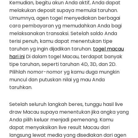
Kemudian, begitu akun Anda aktif, Anda dapat
melakukan deposit supaya memulai taruhan.
Umumnya, agen togel menyediakan berbagai
cara pembayaran yg memudahkan Anda bagi
melaksanakan transaksi. Setelah saldo Anda
terisi penuh, kamu dapat menentukan tipe
taruhan yg ingin dijadikan taruhan.
togel macau
hari ini
Di dalam togel Macau, terdapat banyak
tipe taruhan, seperti taruhan 4D, 3D, dan 2D.
Pilihlah nomor-nomor yg kamu duga mungkin
muncul dan putuskan nilai yg mau Anda
taruhkan.
Setelah seluruh langkah beres, tunggu hasil live
draw Macau supaya menentukan jika angka yang
Anda pilih keluar menjadi pemenang. Kamu
dapat menyaksikan live result Macau dari
langsung lewat media yang disediakan dari agen