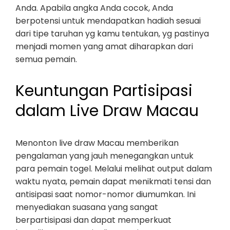
Anda. Apabila angka Anda cocok, Anda
berpotensi untuk mendapatkan hadiah sesuai
dari tipe taruhan yg kamu tentukan, yg pastinya
menjadi momen yang amat diharapkan dari
semua pemain.
Keuntungan Partisipasi
dalam Live Draw Macau
Menonton live draw Macau memberikan
pengalaman yang jauh menegangkan untuk
para pemain togel. Melalui melihat output dalam
waktu nyata, pemain dapat menikmati tensi dan
antisipasi saat nomor-nomor diumumkan. Ini
menyediakan suasana yang sangat
berpartisipasi dan dapat memperkuat