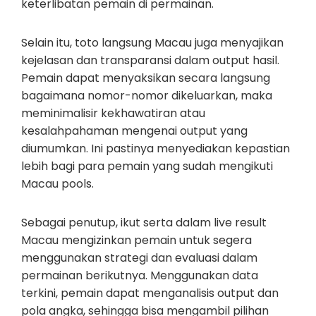
keterlibatan pemain di permainan.
Selain itu, toto langsung Macau juga menyajikan
kejelasan dan transparansi dalam output hasil.
Pemain dapat menyaksikan secara langsung
bagaimana nomor-nomor dikeluarkan, maka
meminimalisir kekhawatiran atau
kesalahpahaman mengenai output yang
diumumkan. Ini pastinya menyediakan kepastian
lebih bagi para pemain yang sudah mengikuti
Macau pools.
Sebagai penutup, ikut serta dalam live result
Macau mengizinkan pemain untuk segera
menggunakan strategi dan evaluasi dalam
permainan berikutnya. Menggunakan data
terkini, pemain dapat menganalisis output dan
pola angka, sehingga bisa mengambil pilihan