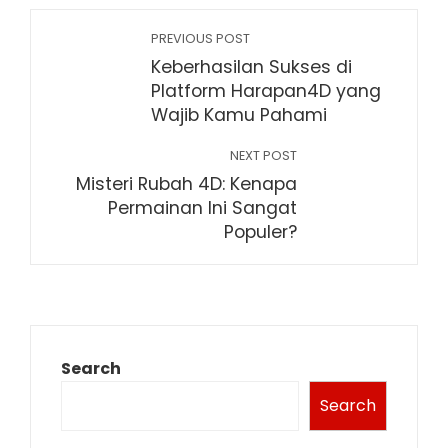
PREVIOUS POST
Keberhasilan Sukses di
Platform Harapan4D yang
Wajib Kamu Pahami
NEXT POST
Misteri Rubah 4D: Kenapa
Permainan Ini Sangat
Populer?
Search
Search