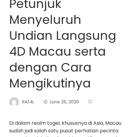
Petunjuk
Menyeluruh
Undian Langsung
4D Macau serta
dengan Cara
Mengikutinya
RAf4L
June 26, 2026
Di dalam realm togel, khususnya di Asia, Macau
sudah jadi salah satu pusat perhatian pecinta