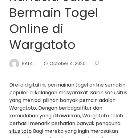
Bermain Togel
Online di
Wargatoto
RAf4L
October 4, 2025
Di era digital ini, permainan togel online semakin
populer di kalangan masyarakat. Salah satu situs
yang menjadi pilihan banyak pemain adalah
Wargatoto. Dengan berbagai fitur dan
kemudahan yang ditawarkan, Wargatoto telah
berhasil menarik perhatian banyak pengguna.
situs toto
Bagi mereka yang ingin merasakan