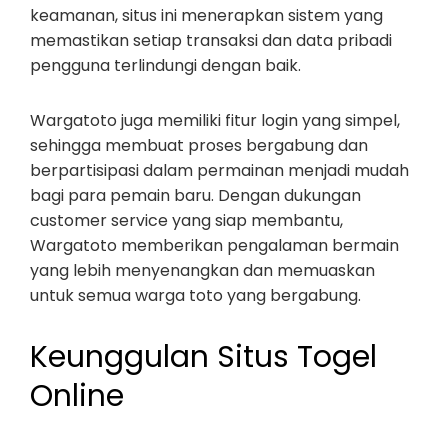
keamanan, situs ini menerapkan sistem yang
memastikan setiap transaksi dan data pribadi
pengguna terlindungi dengan baik.
Wargatoto juga memiliki fitur login yang simpel,
sehingga membuat proses bergabung dan
berpartisipasi dalam permainan menjadi mudah
bagi para pemain baru. Dengan dukungan
customer service yang siap membantu,
Wargatoto memberikan pengalaman bermain
yang lebih menyenangkan dan memuaskan
untuk semua warga toto yang bergabung.
Keunggulan Situs Togel
Online