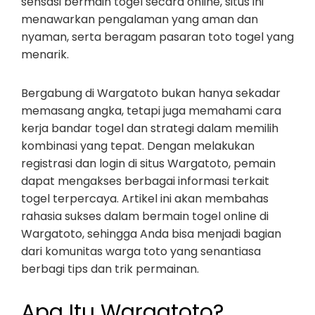
sensasi bermain togel secara online, situs ini
menawarkan pengalaman yang aman dan
nyaman, serta beragam pasaran toto togel yang
menarik.
Bergabung di Wargatoto bukan hanya sekadar
memasang angka, tetapi juga memahami cara
kerja bandar togel dan strategi dalam memilih
kombinasi yang tepat. Dengan melakukan
registrasi dan login di situs Wargatoto, pemain
dapat mengakses berbagai informasi terkait
togel terpercaya. Artikel ini akan membahas
rahasia sukses dalam bermain togel online di
Wargatoto, sehingga Anda bisa menjadi bagian
dari komunitas warga toto yang senantiasa
berbagi tips dan trik permainan.
Apa Itu Wargatoto?