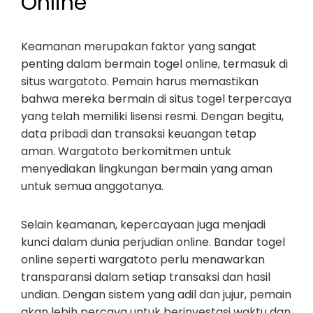
Online
Keamanan merupakan faktor yang sangat
penting dalam bermain togel online, termasuk di
situs wargatoto. Pemain harus memastikan
bahwa mereka bermain di situs togel terpercaya
yang telah memiliki lisensi resmi. Dengan begitu,
data pribadi dan transaksi keuangan tetap
aman. Wargatoto berkomitmen untuk
menyediakan lingkungan bermain yang aman
untuk semua anggotanya.
Selain keamanan, kepercayaan juga menjadi
kunci dalam dunia perjudian online. Bandar togel
online seperti wargatoto perlu menawarkan
transparansi dalam setiap transaksi dan hasil
undian. Dengan sistem yang adil dan jujur, pemain
akan lebih percaya untuk berinvestasi waktu dan