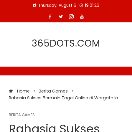
Skip
Thursday, August 6
19:01:27
to
content
365DOTS.COM
Home
Berita Games
Rahasia Sukses Bermain Togel Online di Wargatoto
BERITA GAMES
Rahasia Sukses