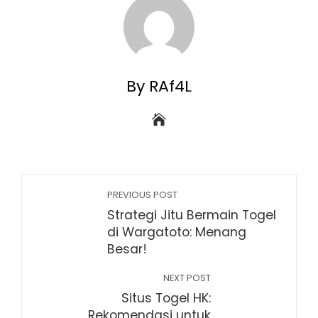
By RAf4L
PREVIOUS POST
Strategi Jitu Bermain Togel
di Wargatoto: Menang
Besar!
NEXT POST
Situs Togel HK:
Rekomendasi untuk