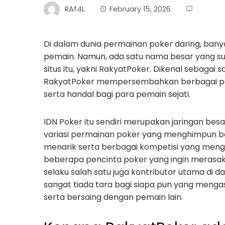
RAf4L
February 15, 2026
Di dalam dunia permainan poker daring, bany
pemain. Namun, ada satu nama besar yang s
situs itu, yakni RakyatPoker. Dikenal sebagai s
RakyatPoker mempersembahkan berbagai per
serta handal bagi para pemain sejati.
IDN Poker itu sendiri merupakan jaringan be
variasi permainan poker yang menghimpun bany
menarik serta berbagai kompetisi yang mengg
beberapa pencinta poker yang ingin merasaka
selaku salah satu juga kontributor utama di 
sangat tiada tara bagi siapa pun yang m
serta bersaing dengan pemain lain.