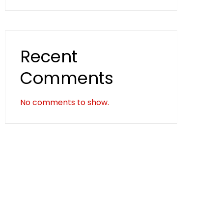
Recent
Comments
No comments to show.