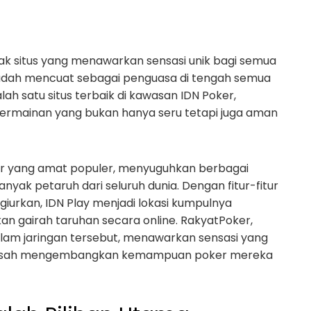
ak situs yang menawarkan sensasi unik bagi semua
udah mencuat sebagai penguasa di tengah semua
alah satu situs terbaik di kawasan IDN Poker,
mainan yang bukan hanya seru tetapi juga aman
sar yang amat populer, menyuguhkan berbagai
ak petaruh dari seluruh dunia. Dengan fitur-fitur
iurkan, IDN Play menjadi lokasi kumpulnya
n gairah taruhan secara online. RakyatPoker,
dalam jaringan tersebut, menawarkan sensasi yang
engasah mengembangkan kemampuan poker mereka