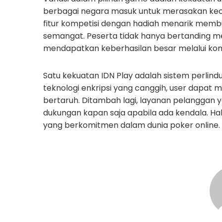
berbagai negara masuk untuk merasakan kece
fitur kompetisi dengan hadiah menarik memb
semangat. Peserta tidak hanya bertanding m
mendapatkan keberhasilan besar melalui ko
Satu kekuatan IDN Play adalah sistem perli
teknologi enkripsi yang canggih, user dapat
bertaruh. Ditambah lagi, layanan pelanggan
dukungan kapan saja apabila ada kendala. Hal
yang berkomitmen dalam dunia poker online.