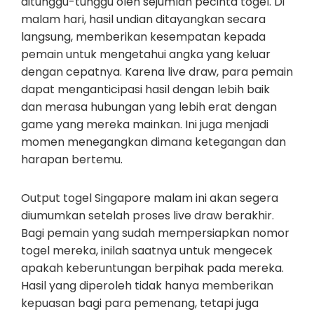
ditunggu-tunggu oleh sejumlah pecinta togel. Di
malam hari, hasil undian ditayangkan secara
langsung, memberikan kesempatan kepada
pemain untuk mengetahui angka yang keluar
dengan cepatnya. Karena live draw, para pemain
dapat menganticipasi hasil dengan lebih baik
dan merasa hubungan yang lebih erat dengan
game yang mereka mainkan. Ini juga menjadi
momen menegangkan dimana ketegangan dan
harapan bertemu.
Output togel Singapore malam ini akan segera
diumumkan setelah proses live draw berakhir.
Bagi pemain yang sudah mempersiapkan nomor
togel mereka, inilah saatnya untuk mengecek
apakah keberuntungan berpihak pada mereka.
Hasil yang diperoleh tidak hanya memberikan
kepuasan bagi para pemenang, tetapi juga