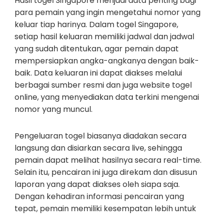
Hasil togel Singapore menjadi data penting bagi
para pemain yang ingin mengetahui nomor yang
keluar tiap harinya. Dalam togel Singapore,
setiap hasil keluaran memiliki jadwal dan jadwal
yang sudah ditentukan, agar pemain dapat
mempersiapkan angka-angkanya dengan baik-
baik. Data keluaran ini dapat diakses melalui
berbagai sumber resmi dan juga website togel
online, yang menyediakan data terkini mengenai
nomor yang muncul.
Pengeluaran togel biasanya diadakan secara
langsung dan disiarkan secara live, sehingga
pemain dapat melihat hasilnya secara real-time.
Selain itu, pencairan ini juga direkam dan disusun
laporan yang dapat diakses oleh siapa saja.
Dengan kehadiran informasi pencairan yang
tepat, pemain memiliki kesempatan lebih untuk