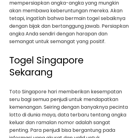
mempersiapkan angka-angka yang mungkin
akan membawa keberuntungan mereka. Akan
tetapi, ingatlah bahwa bermain togel sebaiknya
dengan bijak dan bertanggung jawab. Persiapkan
angka Anda sendiri dengan harapan dan
semangat untuk semangat yang positif.
Togel Singapore
Sekarang
Toto Singapore hari memberikan kesempatan
seru bagi semua penjudi untuk mendapatkan
kemenangan. Seiring dengan banyaknya pecinta
lotto di dunia maya, data terbaru tentang angka
keluar dan ramalan nomor adalah sangat
penting. Para penjudi bisa bergantung pada
informasi yang akurat dan valid untuk