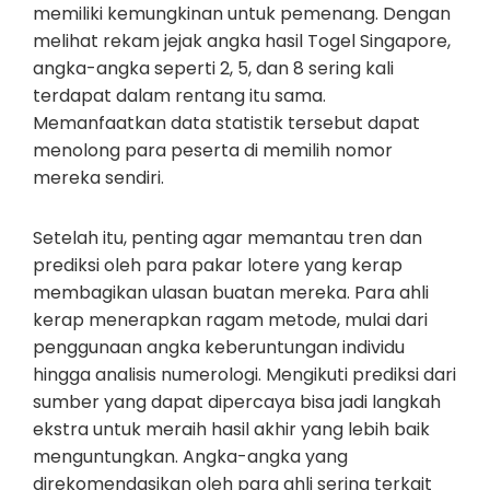
memiliki kemungkinan untuk pemenang. Dengan
melihat rekam jejak angka hasil Togel Singapore,
angka-angka seperti 2, 5, dan 8 sering kali
terdapat dalam rentang itu sama.
Memanfaatkan data statistik tersebut dapat
menolong para peserta di memilih nomor
mereka sendiri.
Setelah itu, penting agar memantau tren dan
prediksi oleh para pakar lotere yang kerap
membagikan ulasan buatan mereka. Para ahli
kerap menerapkan ragam metode, mulai dari
penggunaan angka keberuntungan individu
hingga analisis numerologi. Mengikuti prediksi dari
sumber yang dapat dipercaya bisa jadi langkah
ekstra untuk meraih hasil akhir yang lebih baik
menguntungkan. Angka-angka yang
direkomendasikan oleh para ahli sering terkait