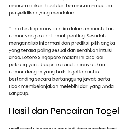
mencerminkan hasil dari bermacam-macam
penyelidikan yang mendalam.
Terakhir, kepercayaan diri dalam menentukan
nomor yang akurat amat penting. Sesudah
menganalisis informasi dan prediksi, pilih angka
yang terasa paling sesuai dan serahkan intuisi
anda. Lotere Singapore malam ini bisa jadi
peluang yang bagus jika anda menyiapkan
nomor dengan yang baik. Ingatlah untuk
bertanding secara bertanggung jawab serta
tidak membelanjakan melebihi dari yang Anda
sanggup.
Hasil dan Pencairan Togel