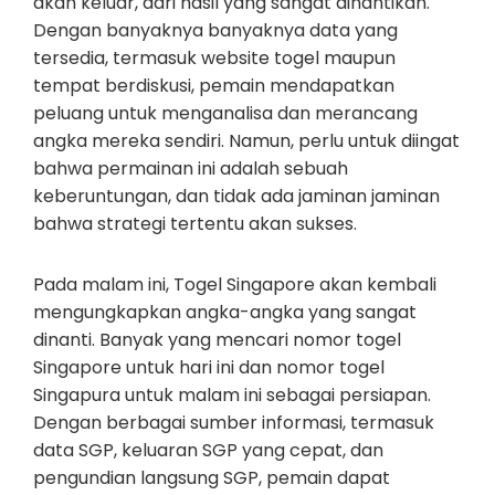
akan keluar, dari hasil yang sangat dinantikan.
Dengan banyaknya banyaknya data yang
tersedia, termasuk website togel maupun
tempat berdiskusi, pemain mendapatkan
peluang untuk menganalisa dan merancang
angka mereka sendiri. Namun, perlu untuk diingat
bahwa permainan ini adalah sebuah
keberuntungan, dan tidak ada jaminan jaminan
bahwa strategi tertentu akan sukses.
Pada malam ini, Togel Singapore akan kembali
mengungkapkan angka-angka yang sangat
dinanti. Banyak yang mencari nomor togel
Singapore untuk hari ini dan nomor togel
Singapura untuk malam ini sebagai persiapan.
Dengan berbagai sumber informasi, termasuk
data SGP, keluaran SGP yang cepat, dan
pengundian langsung SGP, pemain dapat