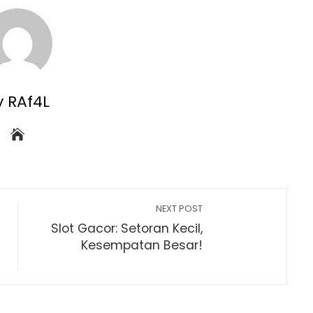
y RAf4L
NEXT POST
Slot Gacor: Setoran Kecil,
Kesempatan Besar!