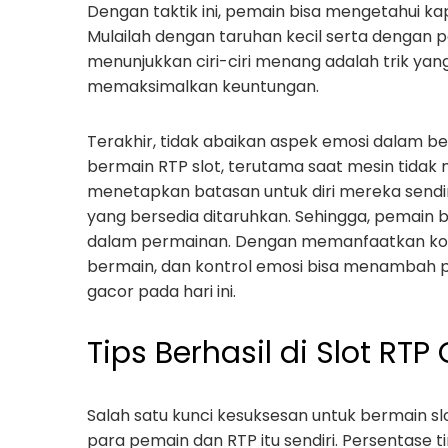
Dengan taktik ini, pemain bisa mengetahui k
Mulailah dengan taruhan kecil serta dengan 
menunjukkan ciri-ciri menang adalah trik yan
memaksimalkan keuntungan.
Terakhir, tidak abaikan aspek emosi dalam berm
bermain RTP slot, terutama saat mesin tidak 
menetapkan batasan untuk diri mereka sendir
yang bersedia ditaruhkan. Sehingga, pemain b
dalam permainan. Dengan memanfaatkan kom
bermain, dan kontrol emosi bisa menambah p
gacor pada hari ini.
Tips Berhasil di Slot RTP
Salah satu kunci kesuksesan untuk bermain 
para pemain dan RTP itu sendiri. Persentase