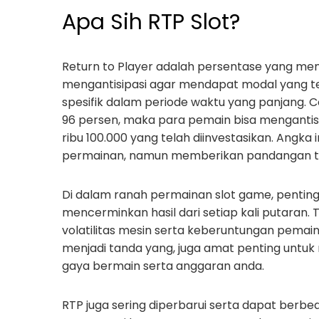
Apa Sih RTP Slot?
Return to Player adalah persentase yang m
mengantisipasi agar mendapat modal yang tel
spesifik dalam periode waktu yang panjang. C
96 persen, maka para pemain bisa mengantisi
ribu 100.000 yang telah diinvestasikan. Angka 
permainan, namun memberikan pandangan ten
Di dalam ranah permainan slot game, penti
mencerminkan hasil dari setiap kali putaran. 
volatilitas mesin serta keberuntungan pemain.
menjadi tanda yang, juga amat penting untu
gaya bermain serta anggaran anda.
RTP juga sering diperbarui serta dapat berbe