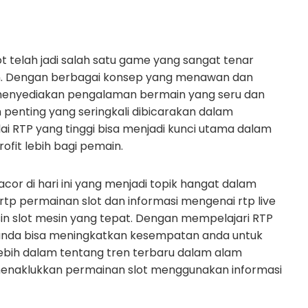
t telah jadi salah satu game yang sangat tenar
n. Dengan berbagai konsep yang menawan dan
 menyediakan pengalaman bermain yang seru dan
ah penting yang seringkali dibicarakan dalam
lai RTP yang tinggi bisa menjadi kunci utama dalam
fit lebih bagi pemain.
cor di hari ini yang menjadi topik hangat dalam
tp permainan slot dan informasi mengenai rtp live
n slot mesin yang tepat. Dengan mempelajari RTP
t, anda bisa meningkatkan kesempatan anda untuk
 lebih dalam tentang tren terbaru dalam alam
menaklukkan permainan slot menggunakan informasi