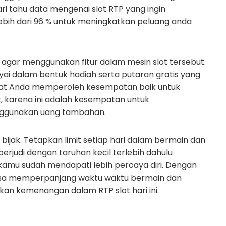
i tahu data mengenai slot RTP yang ingin
lebih dari 96 % untuk meningkatkan peluang anda
agar menggunakan fitur dalam mesin slot tersebut.
ai dalam bentuk hadiah serta putaran gratis yang
at Anda memperoleh kesempatan baik untuk
, karena ini adalah kesempatan untuk
ggunakan uang tambahan.
ijak. Tetapkan limit setiap hari dalam bermain dan
berjudi dengan taruhan kecil terlebih dahulu
amu sudah mendapati lebih percaya diri. Dengan
isa memperpanjang waktu waktu bermain dan
n kemenangan dalam RTP slot hari ini.