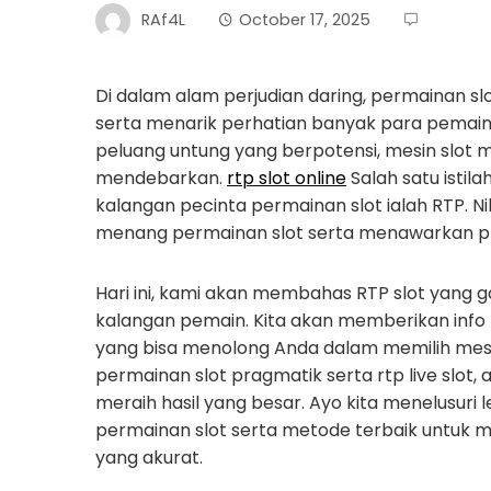
RAf4L
October 17, 2025
Di dalam alam perjudian daring, permainan slo
serta menarik perhatian banyak para pemai
peluang untung yang berpotensi, mesin slot
mendebarkan.
rtp slot online
Salah satu istil
kalangan pecinta permainan slot ialah RTP. Ni
menang permainan slot serta menawarkan pro
Hari ini, kami akan membahas RTP slot yang ga
kalangan pemain. Kita akan memberikan info r
yang bisa menolong Anda dalam memilih mesi
permainan slot pragmatik serta rtp live slo
meraih hasil yang besar. Ayo kita menelusuri
permainan slot serta metode terbaik untuk 
yang akurat.