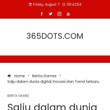
Skip
Friday, August 7
09:42:54
to
content
365DOTS.COM
Home
Berita Games
Salju dalam dunia digital: Inovasi dan Trend terbaru
BERITA GAMES
Salju dalam dunia