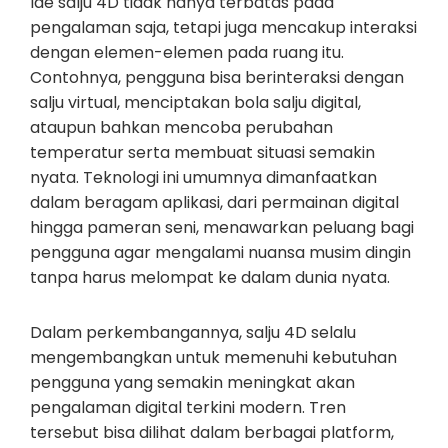
Ide salju 4D tidak hanya terbatas pada
pengalaman saja, tetapi juga mencakup interaksi
dengan elemen-elemen pada ruang itu.
Contohnya, pengguna bisa berinteraksi dengan
salju virtual, menciptakan bola salju digital,
ataupun bahkan mencoba perubahan
temperatur serta membuat situasi semakin
nyata. Teknologi ini umumnya dimanfaatkan
dalam beragam aplikasi, dari permainan digital
hingga pameran seni, menawarkan peluang bagi
pengguna agar mengalami nuansa musim dingin
tanpa harus melompat ke dalam dunia nyata.
Dalam perkembangannya, salju 4D selalu
mengembangkan untuk memenuhi kebutuhan
pengguna yang semakin meningkat akan
pengalaman digital terkini modern. Tren
tersebut bisa dilihat dalam berbagai platform,