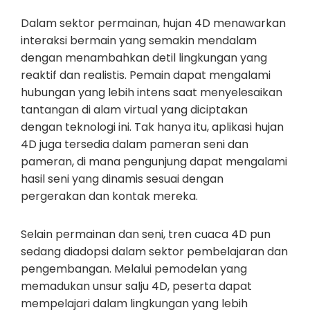
Dalam sektor permainan, hujan 4D menawarkan
interaksi bermain yang semakin mendalam
dengan menambahkan detil lingkungan yang
reaktif dan realistis. Pemain dapat mengalami
hubungan yang lebih intens saat menyelesaikan
tantangan di alam virtual yang diciptakan
dengan teknologi ini. Tak hanya itu, aplikasi hujan
4D juga tersedia dalam pameran seni dan
pameran, di mana pengunjung dapat mengalami
hasil seni yang dinamis sesuai dengan
pergerakan dan kontak mereka.
Selain permainan dan seni, tren cuaca 4D pun
sedang diadopsi dalam sektor pembelajaran dan
pengembangan. Melalui pemodelan yang
memadukan unsur salju 4D, peserta dapat
mempelajari dalam lingkungan yang lebih