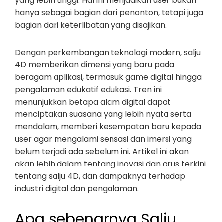
yang lebih tinggi. Hal ini menjadikan user bukan
hanya sebagai bagian dari penonton, tetapi juga
bagian dari keterlibatan yang disajikan.
Dengan perkembangan teknologi modern, salju
4D memberikan dimensi yang baru pada
beragam aplikasi, termasuk game digital hingga
pengalaman edukatif edukasi. Tren ini
menunjukkan betapa alam digital dapat
menciptakan suasana yang lebih nyata serta
mendalam, memberi kesempatan baru kepada
user agar mengalami sensasi dan imersi yang
belum terjadi ada sebelum ini. Artikel ini akan
akan lebih dalam tentang inovasi dan arus terkini
tentang salju 4D, dan dampaknya terhadap
industri digital dan pengalaman.
Apa sebenarnya Salju