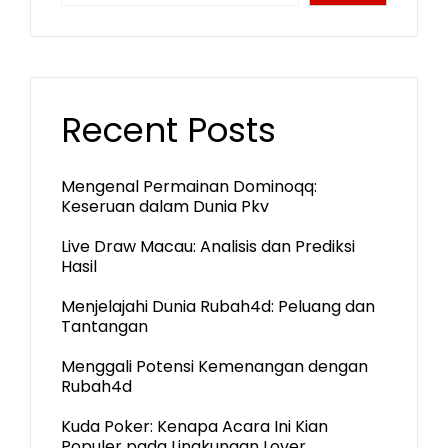
Recent Posts
Mengenal Permainan Dominoqq:
Keseruan dalam Dunia Pkv
Live Draw Macau: Analisis dan Prediksi
Hasil
Menjelajahi Dunia Rubah4d: Peluang dan
Tantangan
Menggali Potensi Kemenangan dengan
Rubah4d
Kuda Poker: Kenapa Acara Ini Kian
Populer pada Lingkungan Lover