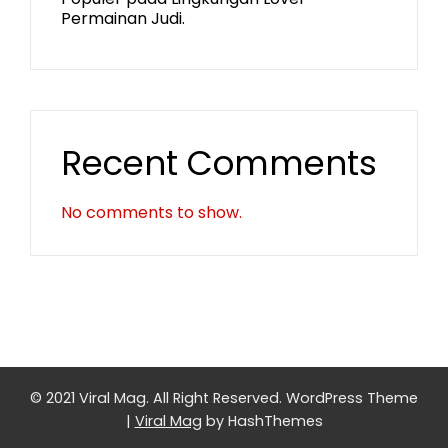
Permainan Judi.
Recent Comments
No comments to show.
© 2021 Viral Mag. All Right Reserved.
WordPress Theme
|
Viral Mag
by HashThemes