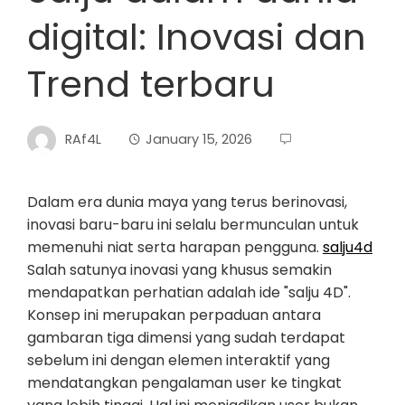
digital: Inovasi dan
Trend terbaru
RAf4L
January 15, 2026
Dalam era dunia maya yang terus berinovasi,
inovasi baru-baru ini selalu bermunculan untuk
memenuhi niat serta harapan pengguna.
salju4d
Salah satunya inovasi yang khusus semakin
mendapatkan perhatian adalah ide "salju 4D".
Konsep ini merupakan perpaduan antara
gambaran tiga dimensi yang sudah terdapat
sebelum ini dengan elemen interaktif yang
mendatangkan pengalaman user ke tingkat