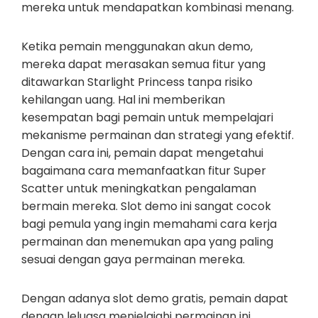
mereka untuk mendapatkan kombinasi menang.
Ketika pemain menggunakan akun demo,
mereka dapat merasakan semua fitur yang
ditawarkan Starlight Princess tanpa risiko
kehilangan uang. Hal ini memberikan
kesempatan bagi pemain untuk mempelajari
mekanisme permainan dan strategi yang efektif.
Dengan cara ini, pemain dapat mengetahui
bagaimana cara memanfaatkan fitur Super
Scatter untuk meningkatkan pengalaman
bermain mereka. Slot demo ini sangat cocok
bagi pemula yang ingin memahami cara kerja
permainan dan menemukan apa yang paling
sesuai dengan gaya permainan mereka.
Dengan adanya slot demo gratis, pemain dapat
dengan leluasa menjelajahi permainan ini,