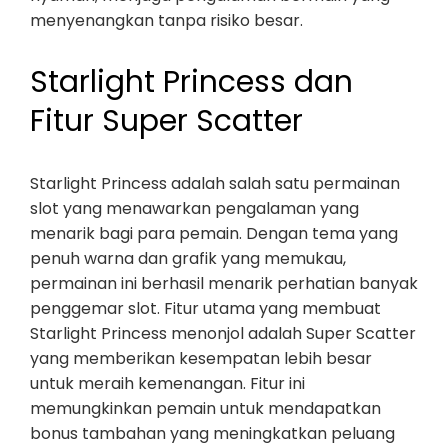
menyenangkan tanpa risiko besar.
Starlight Princess dan
Fitur Super Scatter
Starlight Princess adalah salah satu permainan
slot yang menawarkan pengalaman yang
menarik bagi para pemain. Dengan tema yang
penuh warna dan grafik yang memukau,
permainan ini berhasil menarik perhatian banyak
penggemar slot. Fitur utama yang membuat
Starlight Princess menonjol adalah Super Scatter
yang memberikan kesempatan lebih besar
untuk meraih kemenangan. Fitur ini
memungkinkan pemain untuk mendapatkan
bonus tambahan yang meningkatkan peluang