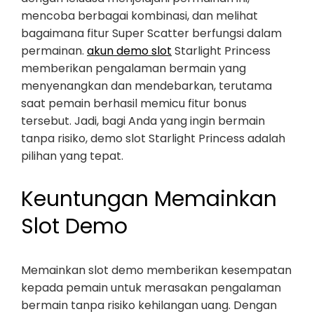
mencoba berbagai kombinasi, dan melihat
bagaimana fitur Super Scatter berfungsi dalam
permainan.
akun demo slot
Starlight Princess
memberikan pengalaman bermain yang
menyenangkan dan mendebarkan, terutama
saat pemain berhasil memicu fitur bonus
tersebut. Jadi, bagi Anda yang ingin bermain
tanpa risiko, demo slot Starlight Princess adalah
pilihan yang tepat.
Keuntungan Memainkan
Slot Demo
Memainkan slot demo memberikan kesempatan
kepada pemain untuk merasakan pengalaman
bermain tanpa risiko kehilangan uang. Dengan