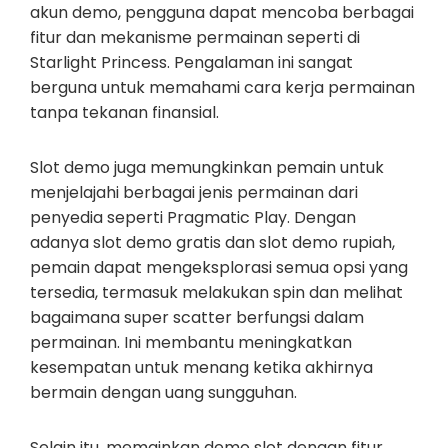
akun demo, pengguna dapat mencoba berbagai
fitur dan mekanisme permainan seperti di
Starlight Princess. Pengalaman ini sangat
berguna untuk memahami cara kerja permainan
tanpa tekanan finansial.
Slot demo juga memungkinkan pemain untuk
menjelajahi berbagai jenis permainan dari
penyedia seperti Pragmatic Play. Dengan
adanya slot demo gratis dan slot demo rupiah,
pemain dapat mengeksplorasi semua opsi yang
tersedia, termasuk melakukan spin dan melihat
bagaimana super scatter berfungsi dalam
permainan. Ini membantu meningkatkan
kesempatan untuk menang ketika akhirnya
bermain dengan uang sungguhan.
Selain itu, memainkan demo slot dengan fitur