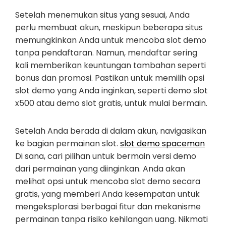
Setelah menemukan situs yang sesuai, Anda
perlu membuat akun, meskipun beberapa situs
memungkinkan Anda untuk mencoba slot demo
tanpa pendaftaran. Namun, mendaftar sering
kali memberikan keuntungan tambahan seperti
bonus dan promosi. Pastikan untuk memilih opsi
slot demo yang Anda inginkan, seperti demo slot
x500 atau demo slot gratis, untuk mulai bermain.
Setelah Anda berada di dalam akun, navigasikan
ke bagian permainan slot.
slot demo spaceman
Di sana, cari pilihan untuk bermain versi demo
dari permainan yang diinginkan. Anda akan
melihat opsi untuk mencoba slot demo secara
gratis, yang memberi Anda kesempatan untuk
mengeksplorasi berbagai fitur dan mekanisme
permainan tanpa risiko kehilangan uang. Nikmati