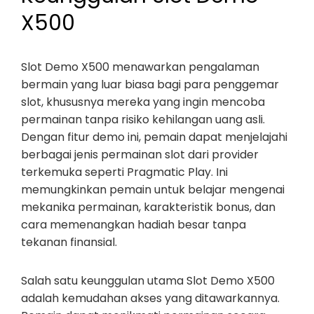
X500
Slot Demo X500 menawarkan pengalaman
bermain yang luar biasa bagi para penggemar
slot, khususnya mereka yang ingin mencoba
permainan tanpa risiko kehilangan uang asli.
Dengan fitur demo ini, pemain dapat menjelajahi
berbagai jenis permainan slot dari provider
terkemuka seperti Pragmatic Play. Ini
memungkinkan pemain untuk belajar mengenai
mekanika permainan, karakteristik bonus, dan
cara memenangkan hadiah besar tanpa
tekanan finansial.
Salah satu keunggulan utama Slot Demo X500
adalah kemudahan akses yang ditawarkannya.