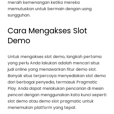
meraih kemenangan ketika mereka
memutuskan untuk bermain dengan uang
sungguhan.
Cara Mengakses Slot
Demo
Untuk mengakses slot demo, langkah pertama
yang perlu Anda lakukan adalah mencari situs
judi online yang menawarkan fitur demo slot.
Banyak situs terpercaya menyediakan slot demo
dari berbagai penyedia, termasuk Pragmatic
Play. Anda dapat melakukan pencarian di mesin
pencari dengan menggunakan kata kunci seperti
slot demo atau demo slot pragmatic untuk
menemukan platform yang tepat.