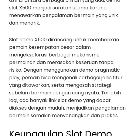
asli. Di antara berbagai pilihan yang ada, demo
slot X500 menjadi sorotan utama karena
menawarkan pengalaman bermain yang unik
dan menarik.
Slot demo X500 dirancang untuk memberikan
pemain kesempatan besar dalam
mengeksplorasi berbagai mekanisme
permainan dan merasakan keseruan tanpa
risiko. Dengan menggunakan demo pragmatic
play, pemain bisa mengenali berbagai jenis fitur
yang ditawarkan, serta mengasah strategi
sebelum bermain dengan uang nyata. Terlebih
lagi, ada banyak link slot demo yang dapat
diakses dengan mudah, menjadikan pengalaman
bermain semakin menyenangkan dan praktis.
Keunggulan Slot Demo