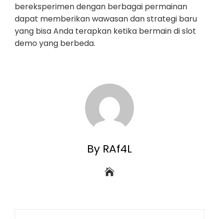
bereksperimen dengan berbagai permainan
dapat memberikan wawasan dan strategi baru
yang bisa Anda terapkan ketika bermain di slot
demo yang berbeda.
By RAf4L