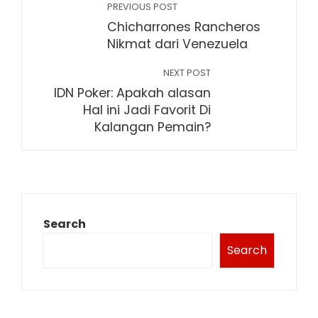
PREVIOUS POST
Chicharrones Rancheros
Nikmat dari Venezuela
NEXT POST
IDN Poker: Apakah alasan
Hal ini Jadi Favorit Di
Kalangan Pemain?
Search
Search