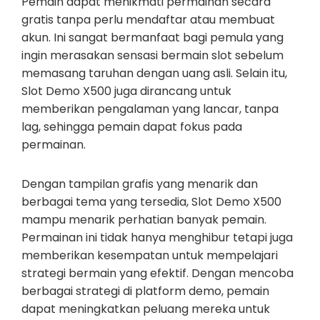
Pemain dapat menikmati permainan secara
gratis tanpa perlu mendaftar atau membuat
akun. Ini sangat bermanfaat bagi pemula yang
ingin merasakan sensasi bermain slot sebelum
memasang taruhan dengan uang asli. Selain itu,
Slot Demo X500 juga dirancang untuk
memberikan pengalaman yang lancar, tanpa
lag, sehingga pemain dapat fokus pada
permainan.
Dengan tampilan grafis yang menarik dan
berbagai tema yang tersedia, Slot Demo X500
mampu menarik perhatian banyak pemain.
Permainan ini tidak hanya menghibur tetapi juga
memberikan kesempatan untuk mempelajari
strategi bermain yang efektif. Dengan mencoba
berbagai strategi di platform demo, pemain
dapat meningkatkan peluang mereka untuk