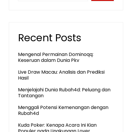
Recent Posts
Mengenal Permainan Dominoqq:
Keseruan dalam Dunia Pkv
Live Draw Macau: Analisis dan Prediksi
Hasil
Menjelajahi Dunia Rubah4d: Peluang dan
Tantangan
Menggali Potensi Kemenangan dengan
Rubah4d
Kuda Poker: Kenapa Acara Ini Kian
Populer pada Lingkungan Lover