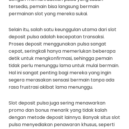
tersedia, pemain bisa langsung bermain
permainan slot yang mereka sukai.
Selain itu, salah satu keunggulan utama dari slot
deposit pulsa adalah kecepatan transaksi.
Proses deposit menggunakan pulsa sangat
cepat, seringkali hanya memerlukan beberapa
detik untuk mengkonfirmasi, sehingga pemain
tidak perlu menunggu lama untuk mulai bermain.
Hal ini sangat penting bagi mereka yang ingin
segera merasakan sensasi bermain tanpa ada
rasa frustrasi akibat lama menunggu.
Slot deposit pulsa juga sering menawarkan
promo dan bonus menarik yang tidak kalah
dengan metode deposit lainnya. Banyak situs slot
pulsa menyediakan penawaran khusus, seperti