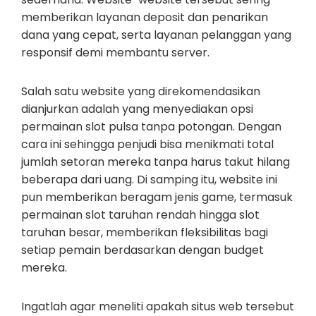
memberikan layanan deposit dan penarikan
dana yang cepat, serta layanan pelanggan yang
responsif demi membantu server.
Salah satu website yang direkomendasikan
dianjurkan adalah yang menyediakan opsi
permainan slot pulsa tanpa potongan. Dengan
cara ini sehingga penjudi bisa menikmati total
jumlah setoran mereka tanpa harus takut hilang
beberapa dari uang. Di samping itu, website ini
pun memberikan beragam jenis game, termasuk
permainan slot taruhan rendah hingga slot
taruhan besar, memberikan fleksibilitas bagi
setiap pemain berdasarkan dengan budget
mereka.
Ingatlah agar meneliti apakah situs web tersebut