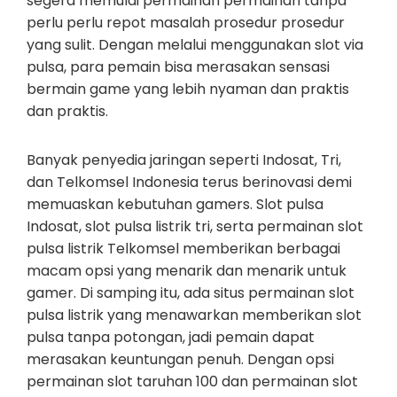
segera memulai permainan permainan tanpa
perlu perlu repot masalah prosedur prosedur
yang sulit. Dengan melalui menggunakan slot via
pulsa, para pemain bisa merasakan sensasi
bermain game yang lebih nyaman dan praktis
dan praktis.
Banyak penyedia jaringan seperti Indosat, Tri,
dan Telkomsel Indonesia terus berinovasi demi
memuaskan kebutuhan gamers. Slot pulsa
Indosat, slot pulsa listrik tri, serta permainan slot
pulsa listrik Telkomsel memberikan berbagai
macam opsi yang menarik dan menarik untuk
gamer. Di samping itu, ada situs permainan slot
pulsa listrik yang menawarkan memberikan slot
pulsa tanpa potongan, jadi pemain dapat
merasakan keuntungan penuh. Dengan opsi
permainan slot taruhan 100 dan permainan slot