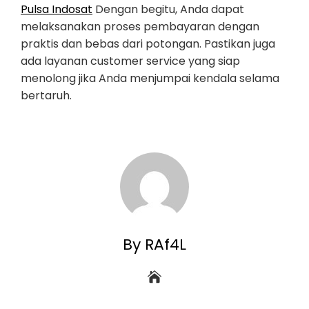
Pulsa Indosat
Dengan begitu, Anda dapat
melaksanakan proses pembayaran dengan
praktis dan bebas dari potongan. Pastikan juga
ada layanan customer service yang siap
menolong jika Anda menjumpai kendala selama
bertaruh.
By RAf4L