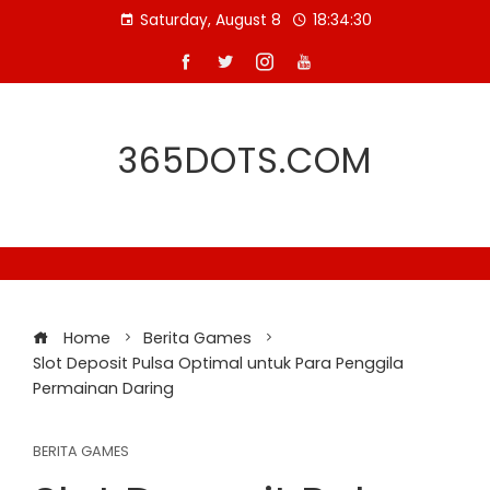
Skip
Saturday, August 8
18:34:31
to
content
365DOTS.COM
Home
Berita Games
Slot Deposit Pulsa Optimal untuk Para Penggila
Permainan Daring
BERITA GAMES