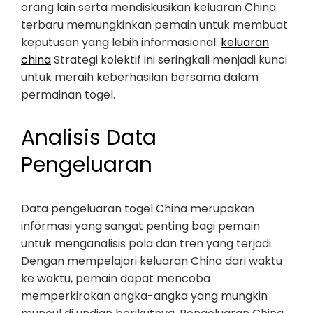
orang lain serta mendiskusikan keluaran China
terbaru memungkinkan pemain untuk membuat
keputusan yang lebih informasional.
keluaran
china
Strategi kolektif ini seringkali menjadi kunci
untuk meraih keberhasilan bersama dalam
permainan togel.
Analisis Data
Pengeluaran
Data pengeluaran togel China merupakan
informasi yang sangat penting bagi pemain
untuk menganalisis pola dan tren yang terjadi.
Dengan mempelajari keluaran China dari waktu
ke waktu, pemain dapat mencoba
memperkirakan angka-angka yang mungkin