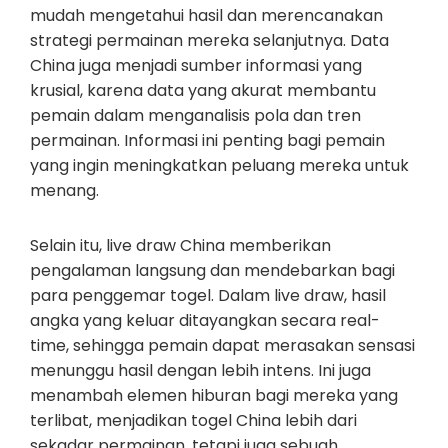
mudah mengetahui hasil dan merencanakan
strategi permainan mereka selanjutnya. Data
China juga menjadi sumber informasi yang
krusial, karena data yang akurat membantu
pemain dalam menganalisis pola dan tren
permainan. Informasi ini penting bagi pemain
yang ingin meningkatkan peluang mereka untuk
menang.
Selain itu, live draw China memberikan
pengalaman langsung dan mendebarkan bagi
para penggemar togel. Dalam live draw, hasil
angka yang keluar ditayangkan secara real-
time, sehingga pemain dapat merasakan sensasi
menunggu hasil dengan lebih intens. Ini juga
menambah elemen hiburan bagi mereka yang
terlibat, menjadikan togel China lebih dari
sekadar permainan, tetapi juga sebuah