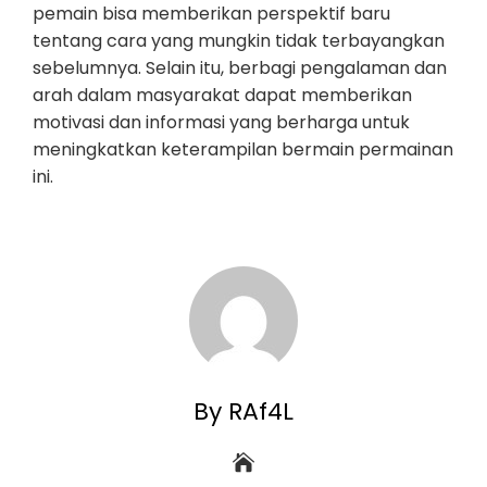
pemain bisa memberikan perspektif baru
tentang cara yang mungkin tidak terbayangkan
sebelumnya. Selain itu, berbagi pengalaman dan
arah dalam masyarakat dapat memberikan
motivasi dan informasi yang berharga untuk
meningkatkan keterampilan bermain permainan
ini.
By RAf4L