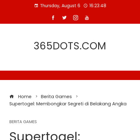
Skip
Thursday, August 6
16:23:49
to
content
365DOTS.COM
Home
Berita Games
Supertogel: Membongkar Segreti di Belakang Angka
BERITA GAMES
Supertogel: