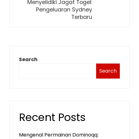
Menyelidiki Jagat Togel:
Pengeluaran Sydney
Terbaru
Search
Search
Recent Posts
Mengenal Permainan Dominoqq: