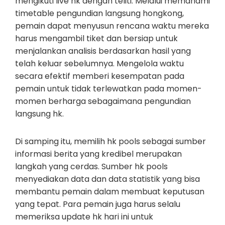
mengikuti live hk dengan teliti. Melalui memahami
timetable pengundian langsung hongkong,
pemain dapat menyusun rencana waktu mereka
harus mengambil tiket dan bersiap untuk
menjalankan analisis berdasarkan hasil yang
telah keluar sebelumnya. Mengelola waktu
secara efektif memberi kesempatan pada
pemain untuk tidak terlewatkan pada momen-
momen berharga sebagaimana pengundian
langsung hk.
Di samping itu, memilih hk pools sebagai sumber
informasi berita yang kredibel merupakan
langkah yang cerdas. Sumber hk pools
menyediakan data dan data statistik yang bisa
membantu pemain dalam membuat keputusan
yang tepat. Para pemain juga harus selalu
memeriksa update hk hari ini untuk