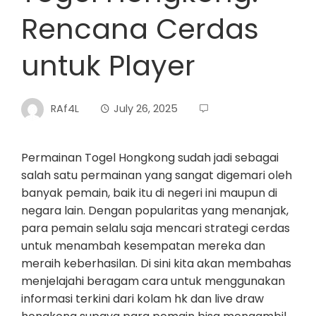
Rencana Cerdas
untuk Player
RAf4L
July 26, 2025
Permainan Togel Hongkong sudah jadi sebagai
salah satu permainan yang sangat digemari oleh
banyak pemain, baik itu di negeri ini maupun di
negara lain. Dengan popularitas yang menanjak,
para pemain selalu saja mencari strategi cerdas
untuk menambah kesempatan mereka dan
meraih keberhasilan. Di sini kita akan membahas
menjelajahi beragam cara untuk menggunakan
informasi terkini dari kolam hk dan live draw