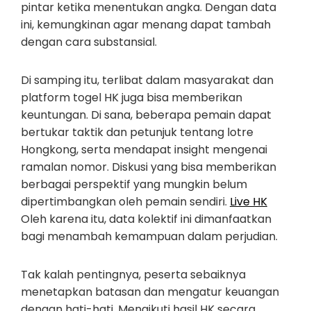
pintar ketika menentukan angka. Dengan data
ini, kemungkinan agar menang dapat tambah
dengan cara substansial.
Di samping itu, terlibat dalam masyarakat dan
platform togel HK juga bisa memberikan
keuntungan. Di sana, beberapa pemain dapat
bertukar taktik dan petunjuk tentang lotre
Hongkong, serta mendapat insight mengenai
ramalan nomor. Diskusi yang bisa memberikan
berbagai perspektif yang mungkin belum
dipertimbangkan oleh pemain sendiri.
Live HK
Oleh karena itu, data kolektif ini dimanfaatkan
bagi menambah kemampuan dalam perjudian.
Tak kalah pentingnya, peserta sebaiknya
menetapkan batasan dan mengatur keuangan
dengan hati-hati. Mengikuti hasil HK secara