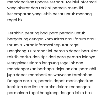
mendapatkan update terbaru. Melalui informasi
yang akurat dan terkini, pemain memiliki
kesempatan yang lebih besar untuk menang
togel hk.
Terakhir, penting bagi para pemain untuk
bergabung dengan komunitas atau forum atau
forum tukaran informasi seputar togel
Hongkong. Di tempat ini, pemain dapat bertukar
taktik, cerita, dan tips dari para pemain lainnya.
Mengakses siaran langsung togel hk dan
mendengarkan berbagai tinjauan dari para ahli
juga dapat memberikan wawasan tambahan.
Dengan cara ini, pemain dapat meningkatkan
keahlian dan ilmu mereka dalam menangani
permainan togel hongkong dengan lebih baik.