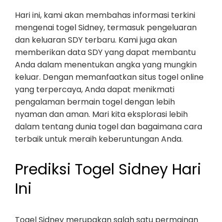
Hari ini, kami akan membahas informasi terkini
mengenai togel Sidney, termasuk pengeluaran
dan keluaran SDY terbaru. Kami juga akan
memberikan data SDY yang dapat membantu
Anda dalam menentukan angka yang mungkin
keluar. Dengan memanfaatkan situs togel online
yang terpercaya, Anda dapat menikmati
pengalaman bermain togel dengan lebih
nyaman dan aman. Mari kita eksplorasi lebih
dalam tentang dunia togel dan bagaimana cara
terbaik untuk meraih keberuntungan Anda.
Prediksi Togel Sidney Hari
Ini
Togel Sidney merupakan salah satu permainan