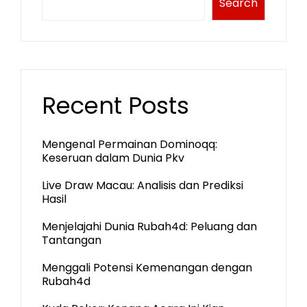
Search
Recent Posts
Mengenal Permainan Dominoqq:
Keseruan dalam Dunia Pkv
Live Draw Macau: Analisis dan Prediksi
Hasil
Menjelajahi Dunia Rubah4d: Peluang dan
Tantangan
Menggali Potensi Kemenangan dengan
Rubah4d