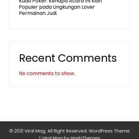
Kuda Poker: Kenapa Acara Ini Kian
Populer pada Lingkungan Lover
Permainan Judi.
Recent Comments
No comments to show.
© 2021 Viral Mag. All Right Reserved.
WordPress Theme
|
Viral Mag
by HashThemes