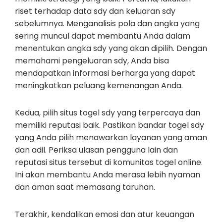
riset terhadap data sdy dan keluaran sdy
sebelumnya. Menganalisis pola dan angka yang
sering muncul dapat membantu Anda dalam
menentukan angka sdy yang akan dipilih. Dengan
memahami pengeluaran sdy, Anda bisa
mendapatkan informasi berharga yang dapat
meningkatkan peluang kemenangan Anda.
Kedua, pilih situs togel sdy yang terpercaya dan
memiliki reputasi baik. Pastikan bandar togel sdy
yang Anda pilih menawarkan layanan yang aman
dan adil. Periksa ulasan pengguna lain dan
reputasi situs tersebut di komunitas togel online.
Ini akan membantu Anda merasa lebih nyaman
dan aman saat memasang taruhan.
Terakhir, kendalikan emosi dan atur keuangan