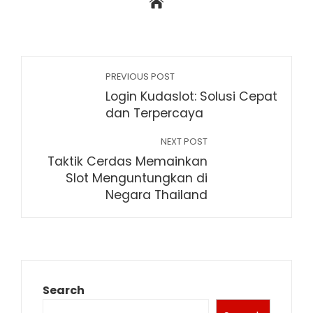
PREVIOUS POST
Login Kudaslot: Solusi Cepat
dan Terpercaya
NEXT POST
Taktik Cerdas Memainkan
Slot Menguntungkan di
Negara Thailand
Search