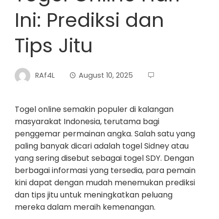
Ini: Prediksi dan
Tips Jitu
RAf4L
August 10, 2025
Togel online semakin populer di kalangan
masyarakat Indonesia, terutama bagi
penggemar permainan angka. Salah satu yang
paling banyak dicari adalah togel Sidney atau
yang sering disebut sebagai togel SDY. Dengan
berbagai informasi yang tersedia, para pemain
kini dapat dengan mudah menemukan prediksi
dan tips jitu untuk meningkatkan peluang
mereka dalam meraih kemenangan.