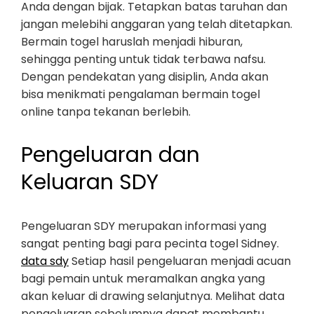
Anda dengan bijak. Tetapkan batas taruhan dan
jangan melebihi anggaran yang telah ditetapkan.
Bermain togel haruslah menjadi hiburan,
sehingga penting untuk tidak terbawa nafsu.
Dengan pendekatan yang disiplin, Anda akan
bisa menikmati pengalaman bermain togel
online tanpa tekanan berlebih.
Pengeluaran dan
Keluaran SDY
Pengeluaran SDY merupakan informasi yang
sangat penting bagi para pecinta togel Sidney.
data sdy
Setiap hasil pengeluaran menjadi acuan
bagi pemain untuk meramalkan angka yang
akan keluar di drawing selanjutnya. Melihat data
pengeluaran sebelumnya dapat membantu