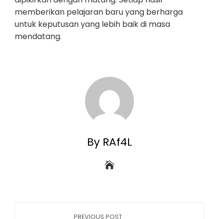
memberikan pelajaran baru yang berharga
untuk keputusan yang lebih baik di masa
mendatang.
By RAf4L
PREVIOUS POST