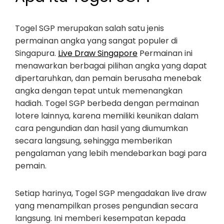
Togel SGP merupakan salah satu jenis
permainan angka yang sangat populer di
Singapura.
Live Draw Singapore
Permainan ini
menawarkan berbagai pilihan angka yang dapat
dipertaruhkan, dan pemain berusaha menebak
angka dengan tepat untuk memenangkan
hadiah. Togel SGP berbeda dengan permainan
lotere lainnya, karena memiliki keunikan dalam
cara pengundian dan hasil yang diumumkan
secara langsung, sehingga memberikan
pengalaman yang lebih mendebarkan bagi para
pemain.
Setiap harinya, Togel SGP mengadakan live draw
yang menampilkan proses pengundian secara
langsung. Ini memberi kesempatan kepada