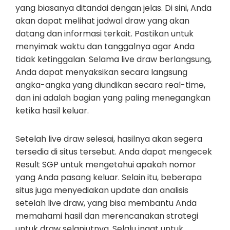
yang biasanya ditandai dengan jelas. Di sini, Anda
akan dapat melihat jadwal draw yang akan
datang dan informasi terkait. Pastikan untuk
menyimak waktu dan tanggalnya agar Anda
tidak ketinggalan. Selama live draw berlangsung,
Anda dapat menyaksikan secara langsung
angka-angka yang diundikan secara real-time,
dan ini adalah bagian yang paling menegangkan
ketika hasil keluar.
Setelah live draw selesai, hasilnya akan segera
tersedia di situs tersebut. Anda dapat mengecek
Result SGP untuk mengetahui apakah nomor
yang Anda pasang keluar. Selain itu, beberapa
situs juga menyediakan update dan analisis
setelah live draw, yang bisa membantu Anda
memahami hasil dan merencanakan strategi
untuk draw selanjutnya. Selalu ingat untuk