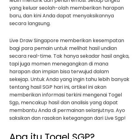
lebih menarik dan penuh emosi. Setiap angka
yang keluar seolah-olah memberikan harapan
baru, dan kini Anda dapat menyaksikannya
secara langsung.
Live Draw Singapore memberikan kesempatan
bagi para pemain untuk melihat hasil undian
secara real-time. Tak hanya sekadar hasil angka,
tapi juga momen menegangkan di mana
harapan dan impian bisa terwujud dalam
sekejap. Untuk Anda yang ingin tahu lebih banyak
tentang hasil SGP hari ini, artikel ini akan
memberikan informasi terkini mengenai Togel
Sgp, mencakup hasil dan analisis yang dapat
membantu Anda di permainan selanjutnya. Ayo
saksikan dan rasakan ketegangan dari Live Sgp!
Apa itu Togel SGP?